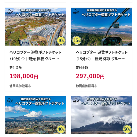
ヘリコプター 遊覧ギフトチケット
ヘリコプター 遊覧ギフトチケット
（10分）◇｜観光 体験 クルーズ
（15分）◇｜観光 体験 クルーズ
クルージング 御殿場市
クルージング 御殿場市
寄付金額
寄付金額
198,000
297,000
円
円
静岡県御殿場市
静岡県御殿場市