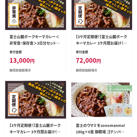
富士山麓ポークキーマカレー＜
【3ケ月定期便！】富士山麓ポーク
非常食・保存食＞3日分セット〈1
キーマカレー 3ケ月間お届け〈18
80g×9食/1人分〉｜レトルトカ
0g×18食/1ヶ月〉×3｜レトルト
寄付金額
寄付金額
レー レトルト 常温保存 ローリン
カレー レトルト 定期購入 常温
13,000
72,000
円
円
グストック 非常食 保存食 ポーク
保存 ローリングストック 非常食
キーマカレー カレー
保存食 ポークキーマカレー カレ
静岡県御殿場市
静岡県御殿場市
ー
【3ケ月定期便！】富士山麓ポーク
富士のウマミをsonomanma!
キーマカレー 3ケ月間お届け〈18
180g×6食 御殿場 ゴテンバポ