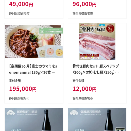
49,000
96,000
円
円
常温 非常食 保存食ローリングス
常温 非常食 保存食ローリングス
トック
トック
静岡県御殿場市
静岡県御殿場市
【定期便3ヶ月】富士のウマミをs
骨付き豚肉セット 豚スペアリブ
onomanma! 180g×36食 御
（200g×3本）むし豚（150g）骨
殿場 ゴテンバポーク スープカレ
付きベーコン（200g） ｜ 骨付豚
寄付金額
寄付金額
ーレトルト | スープカレー ギフト
豚 お肉 肉 スペアリブ ベーコン
195,000
12,000
円
円
常温 非常食 保存食ローリングス
柔らかい おつまみ グルメ 惣菜
トック
静岡県御殿場市
静岡県御殿場市