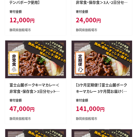
テンバポーク使用】
非常食・保存食＞3人・2日分セッ
ト〈180g×18食〉｜レトルトカレ
寄付金額
寄付金額
ー レトルト 常温保存 ローリング
12,000
24,000
円
円
ストック 非常食 保存食 ポークキ
ーマカレー カレー
静岡県御殿場市
静岡県御殿場市
富士山麓ポークキーマカレー＜
【3ケ月定期便！】富士山麓ポーク
非常食・保存食＞3日分セット〈1
キーマカレー 3ケ月間お届け〈18
80g×36食/4人家族分〉｜レト
0g×36食/1ヶ月〉×3｜レトルト
寄付金額
寄付金額
ルトカレー レトルト 常温保存 ロ
カレー レトルト 定期購入 常温
47,000
141,000
円
円
ーリングストック 非常食 保存食
保存 ローリングストック 非常食
ポークキーマカレー カレー
保存食 ポークキーマカレー カレ
静岡県御殿場市
静岡県御殿場市
ー