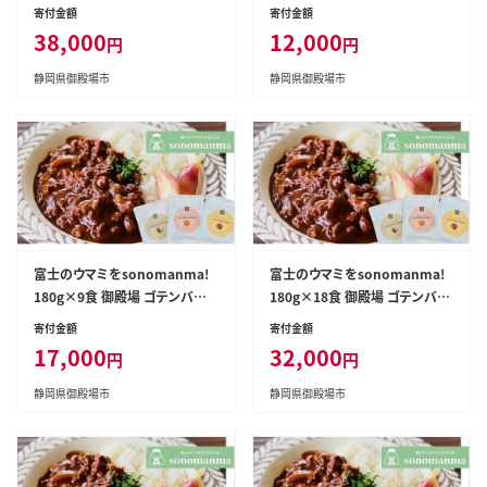
0g×9食/1ヶ月〉×3｜レトルト
ーク スープカレーレトルト | ス
寄付金額
寄付金額
カレー レトルト 定期購入 常温
ープカレー ギフト 常温 非常食
38,000
12,000
円
円
保存 ローリングストック 非常食
保存食ローリングストック
保存食 ポークキーマカレー カレ
静岡県御殿場市
静岡県御殿場市
ー
富士のウマミをsonomanma!
富士のウマミをsonomanma!
180g×9食 御殿場 ゴテンバポ
180g×18食 御殿場 ゴテンバポ
ーク スープカレーレトルト | ス
ーク スープカレーレトルト | ス
寄付金額
寄付金額
ープカレー ギフト 常温 非常食
ープカレー ギフト 常温 非常食
17,000
32,000
円
円
保存食ローリングストック
保存食ローリングストック
静岡県御殿場市
静岡県御殿場市