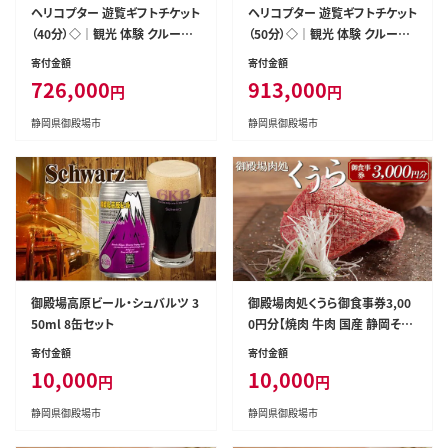
ヘリコプター 遊覧ギフトチケット
ヘリコプター 遊覧ギフトチケット
（40分）◇｜観光 体験 クルーズ
（50分）◇｜観光 体験 クルーズ
クルージング 御殿場市
クルージング 御殿場市
寄付金額
寄付金額
726,000
913,000
円
円
静岡県御殿場市
静岡県御殿場市
御殿場高原ビール・シュバルツ 3
御殿場肉処くうら御食事券3,00
50ml 8缶セット
0円分【焼肉 牛肉 国産 静岡そだ
ち 御殿場こしひかり 希少 チケッ
寄付金額
寄付金額
ト 体験 グルメ】
10,000
10,000
円
円
静岡県御殿場市
静岡県御殿場市