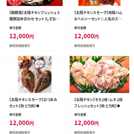
【御殿場】太陽チキンフレッシュ 5
【太陽チキンスモーク】地鶏ハム
種類詰め合わせ セット（しずおか
＆ヘルシーセット☆人気のスモ
食セレクション認定品）◆
ークチキンを一箱にたくさん詰
寄付金額
寄付金額
めてお届け！【肉 とり肉】◆
12,000
12,000
円
円
静岡県御殿場市
静岡県御殿場市
【太陽チキンスモーク】おつまみ
【太陽チキン】モモ２枚・ムネ２枚
セット【肉 とり肉】◆
フレッシュセット【肉 とり肉】◆
寄付金額
寄付金額
12,000
12,000
円
円
静岡県御殿場市
静岡県御殿場市