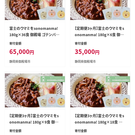
富士のウマミをsonomanma!
【定期便3ヶ月】富士のウマミをs
180g×36食 御殿場 ゴテンバポ
onomanma! 180g×6食 御殿
ーク スープカレーレトルト | ス
場 ゴテンバポーク スープカレー
寄付金額
寄付金額
ープカレー ギフト 常温 非常食
レトルト | スープカレー ギフト
65,000
35,000
円
円
保存食ローリングストック
常温 非常食 保存食ローリングス
トック
静岡県御殿場市
静岡県御殿場市
【定期便3ヶ月】富士のウマミをs
【定期便3ヶ月】富士のウマミをs
onomanma! 180g×9食 御殿
onomanma! 180g×18食 御
場 ゴテンバポーク スープカレー
殿場 ゴテンバポーク スープカレ
寄付金額
寄付金額
レトルト | スープカレー ギフト
ーレトルト | スープカレー ギフト