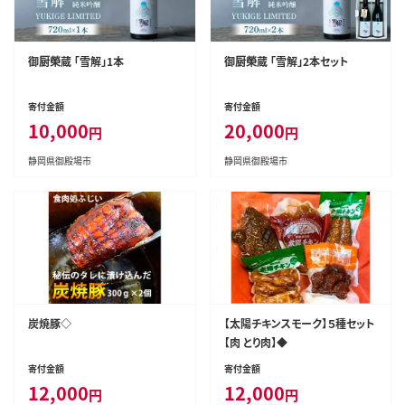
御厨榮蔵 「雪解」1本
御厨榮蔵 「雪解」2本セット
寄付金額
寄付金額
10,000
20,000
円
円
静岡県御殿場市
静岡県御殿場市
炭焼豚◇
【太陽チキンスモーク】５種セット
【肉 とり肉】◆
寄付金額
寄付金額
12,000
12,000
円
円