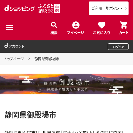
ご利用可能ポイント
検索
マイページ
お気に入り
カート
アカウント
ログイン
トップページ
静岡県御殿場市
静岡県御殿場市
静岡県御殿場市は、世界遺産「富士山」と箱根山系の間に位置し、