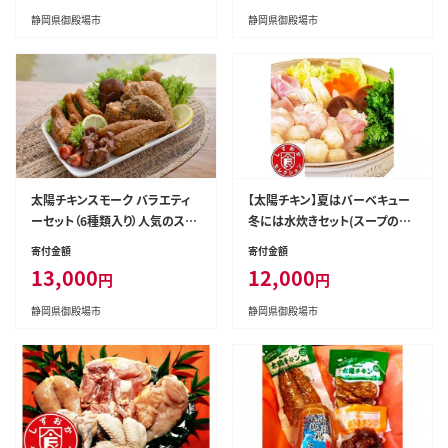
静岡県御殿場市
静岡県御殿場市
太陽チキンスモーク バラエティ
【太陽チキン】夏はバーベキュー
ーセット（6種類入り）人気のスモ
冬には水炊きセット(スープの素
ークチキンを一箱にたくさん詰
付き）◆
寄付金額
寄付金額
めてお届け！◆
13,000
12,000
円
円
静岡県御殿場市
静岡県御殿場市