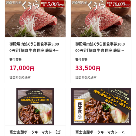
御殿場肉処くうら御食事券5,00
御殿場肉処くうら御食事券10,0
0円分【焼肉 牛肉 国産 静岡そだ
00円分【焼肉 牛肉 国産 静岡そ
ち 御殿場こしひかり 希少 チケッ
だち 御殿場こしひかり 希少 チケ
寄付金額
寄付金額
ト 体験 グルメ】
ット 体験 グルメ】
17,000
33,500
円
円
静岡県御殿場市
静岡県御殿場市
富士山麓ポークキーマカレー【ゴ
富士山麓ポークキーマカレー＜