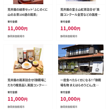
荒井園の緑茶セット『ふじのくに
荒井園の富士山紅茶詰合せ『英
山のお茶100選の銘茶』
国コンクール金賞などの国産紅
茶』◇
寄付金額
寄付金額
11,000
11,000
円
円
静岡県御殿場市
静岡県御殿場市
荒井園の銘茶詰合せ《御殿場こ
一度食べたらくせになる！！「御殿
だわり推奨品》、英国コンクール
場名物 まえはらのうどん」生麺、
金賞受賞茶など◇
つけ汁セット 4人前｜冷蔵便 時
寄付金額
寄付金額
短 太麺 肉うどん※北海道・沖
11,000
10,000
円
円
縄・離島への配送不可
静岡県御殿場市
静岡県御殿場市