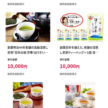
道・沖縄・離島への配送不可
ール チューハイ 晩酌 家飲み 宅
静岡県御殿場市
静岡県御殿場市
飲み バーベキュー BBQ パーテ
ィ イベント バラエティ
創業明治44年老舗の高級深蒸し
創業百年を越えた、老舗の深蒸
煎茶「百年の極 芳翠（ほうすい）」
し煎茶ティーバッグ×５袋 深蒸
《御殿場こだわり推奨品》９０ｇ×
しだから、味・色が濃く本格的な
寄付金額
寄付金額
２本
味わい
10,000
10,000
円
円
静岡県御殿場市
静岡県御殿場市