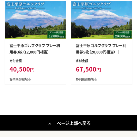
富士平原ゴルフクラブ プレー利
富士平原ゴルフクラブ プレー利
用券3枚（12,000円相当） ｜ ゴ
用券5枚（20,000円相当） ｜ ゴ
ルフ ゴルフ場 ごるふ プレー券
ルフ ゴルフ場 ごるふ プレー券
寄付金額
寄付金額
利用券 チケット
利用券 チケット
40,500
67,500
円
円
静岡県御殿場市
静岡県御殿場市
ページ上部へ戻る