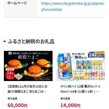
ホームページ
https://www.city.gotemba.lg.jp/appeal/
pfurusatotax
ふるさと納税のお礼品
【定期便12ヵ月】《毎月16日にお
キリン酎ハイ 12種 贅沢セット 3
届け》御殿たまご 赤たまご24個
50ml×24本（12種×2本） | 氷
入り（破損保障含む） ｜ 卵 タマ
結 本搾り 本絞りプレミアム 華よ
寄付金額
寄付金額
ゴ 玉子 たまごかけご飯 生卵 鶏
い オレンジ レモン グレープフル
60,000
14,000
円
円
卵 卵焼き 国産 御殿場産 ※北海
ーツ 白桃 ぶどう お酒 酒 アルコ