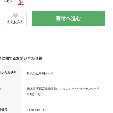
0
レビュー
件
寄付へ進む
お気に入り
品に関するお問い合わせ先
問い合わせ先
株式会社新朝プレス
所
栃木県宇都宮市駒生町799-5 コンピューターセンタービ
ル4階・5階
話番号
0120-416-740