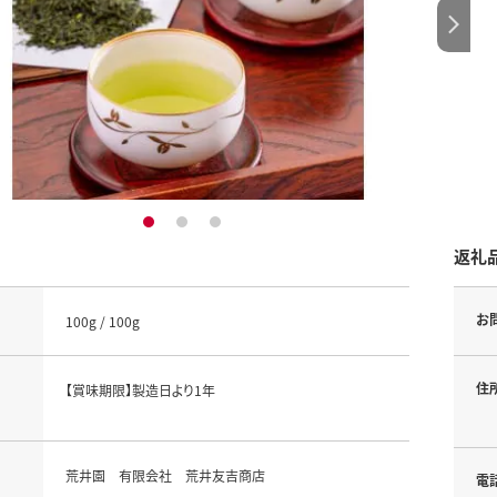
1
2
3
返礼
お
100g / 100g
住
【賞味期限】製造日より1年
荒井園 有限会社 荒井友吉商店
電