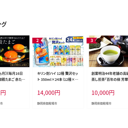
ング
ヵ月】《毎月16日
キリン酎ハイ 12種 贅沢セッ
創業明治44年老舗の高
御殿たまご 赤たま
ト 350ml×24本（12種×2
蒸し煎茶「百年の極 芳翠
り（破損保障含む）
本） | 氷結 本搾り 本絞りプレ
うすい）」《御殿場こだわ
0
円
14,000
円
10,000
円
ゴ 玉子 たまごか
ミアム 華よい オレンジ レモ
奨品》９０ｇ×２本
 鶏卵 卵焼き 国
ン グレープフルーツ 白桃 ぶ
産 ※北海道・沖
どう お酒 酒 アルコール チ
市
静岡県御殿場市
静岡県御殿場市
の配送不可
ューハイ 晩酌 家飲み 宅飲
み バーベキュー BBQ パー
ティ イベント バラエティ