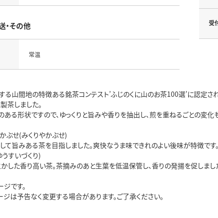
受
送・その他
常温
する山間地の特徴ある銘茶コンテスト’ふじのくに山のお茶100選’に認定
製茶しました。
のある形状ですので、ゆっくりと旨みや香りを抽出し、煎を重ねるごとの変化も
かぶせ(みくりやかぶせ)
をして旨みある茶を目指しました。爽快なうま味できれのよい後味が特徴です
ゆうすいづくり)
生かした香り高い茶。茶摘みのあと生葉を低温保管し、香りの発揚を促しまし
ージです。
ージは予告なく変更する場合があります。ご了承ください。