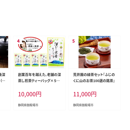
級深
創業百年を越えた、老舗の深
荒井園の緑茶セット『ふじの
（ほ
蒸し煎茶ティーバッグ×５袋
くに山のお茶100選の銘茶』
り推
深蒸しだから、味・色が濃く
10,000
円
11,000
円
本格的な味わい
静岡県御殿場市
静岡県御殿場市