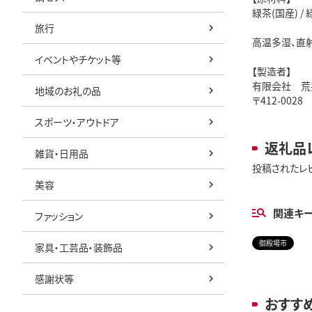
緑茶(国産) / 
旅行
高温多湿、直
イベントやチケット等
【製造者】
有限会社 荒
地域のお礼の品
〒412-00
スポーツ・アウトドア
返礼品
雑貨・日用品
投稿されたレ
美容
関連キ
ファッション
御殿場市
家具・工芸品・装飾品
感謝状等
おすす