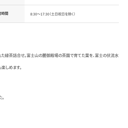
付時間
8:30～17:30（土日祝日を除く）
された緑茶詰合せ。富士山の麓御殿場の茶園で育てた葉を、富士の伏流水
楽しめます。
。
た。