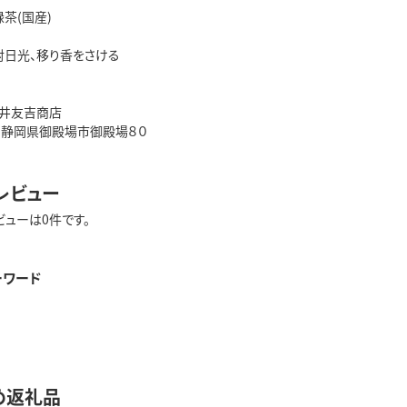
緑茶(国産)
射日光、移り香をさける
井友吉商店
28 静岡県御殿場市御殿場８０
レビュー
ビューは0件です。
ーワード
め返礼品