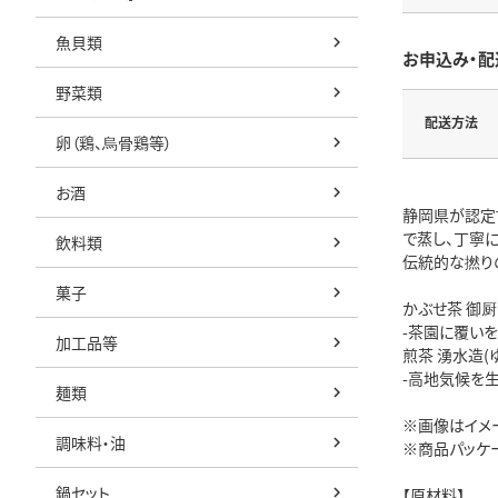
魚貝類
お申込み・配
野菜類
配送方法
卵（鶏、烏骨鶏等）
お酒
静岡県が認定
で蒸し、丁寧に
飲料類
伝統的な撚り
菓子
かぶせ茶 御厨
-茶園に覆い
加工品等
煎茶 湧水造(
-高地気候を
麺類
※画像はイメ
調味料・油
※商品パッケ
鍋セット
【原材料】