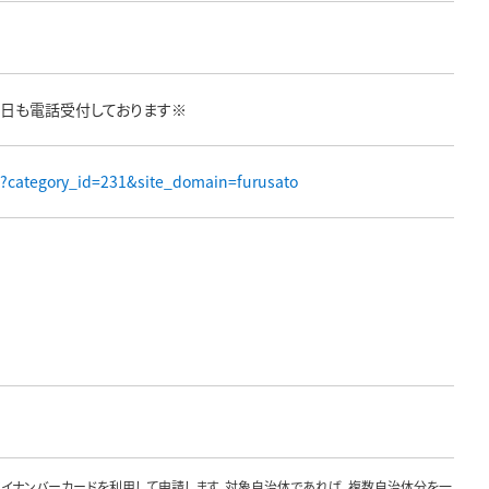
） ※土日も電話受付しております※
k?category_id=231&site_domain=furusato
、マイナンバーカードを利用して申請します。対象自治体であれば、複数自治体分を一