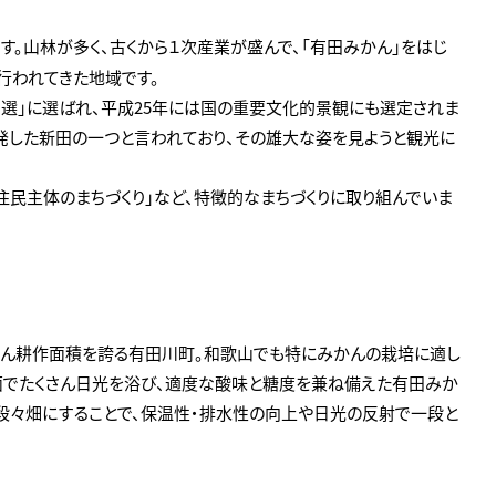
。山林が多く、古くから１次産業が盛んで、「有田みかん」をはじ
行われてきた地域です。
百選」に選ばれ、平成25年には国の重要文化的景観にも選定されま
発した新田の一つと言われており、その雄大な姿を見ようと観光に
住民主体のまちづくり」など、特徴的なまちづくりに取り組んでいま
かん耕作面積を誇る有田川町。和歌山でも特にみかんの栽培に適し
面でたくさん日光を浴び、適度な酸味と糖度を兼ね備えた有田みか
て段々畑にすることで、保温性・排水性の向上や日光の反射で一段と