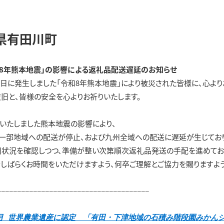
県有田川町
和8年熊本地震」の影響による返礼品配送遅延のお知らせ
月28日に発生しました「令和8年熊本地震」により被災された皆様に、心よ
旧と、皆様の安全を心よりお祈りいたします。
いたしました熊本地震の影響により、
一部地域への配送が停止、および九州全域への配送に遅延が生じており
状況を確認しつつ、準備が整い次第順次返礼品発送の手配を進めてお
しばらくお時間をいただけますよう、何卒ご理解とご協力を賜りますよ
−−−−−−−−−−−−−−−−−−−−−−−−−−−−−−−−−−−−−−
8月 世界農業遺産に認定 「有田・下津地域の石積み階段園みかん