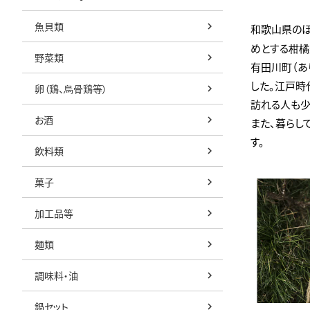
魚貝類
和歌山県の
めとする柑橘
野菜類
有田川町（あ
した。江戸時
卵（鶏、烏骨鶏等）
訪れる人も少
お酒
また、暮らし
す。
飲料類
菓子
加工品等
麺類
調味料・油
鍋セット