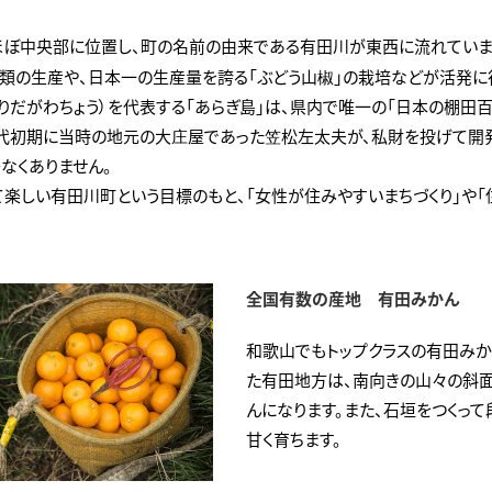
ほぼ中央部に位置し、町の名前の由来である有田川が東西に流れています
類の生産や、日本一の生産量を誇る「ぶどう山椒」の栽培などが活発に
りだがわちょう）を代表する「あらぎ島」は、県内で唯一の「日本の棚田
代初期に当時の地元の大庄屋であった笠松左太夫が、私財を投げて開
なくありません。
て楽しい有田川町という目標のもと、「女性が住みやすいまちづくり」や「
全国有数の産地 有田みかん
和歌山でもトップクラスの有田み
た有田地方は、南向きの山々の斜
んになります。また、石垣をつくっ
甘く育ちます。