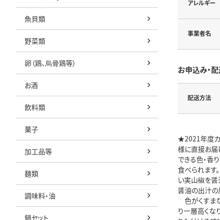
アレルギー
魚貝類
事業者名
野菜類
卵（鶏、烏骨鶏等）
お申込み・配
お酒
配送方法
飲料類
菓子
★2021年
様に直接お届
加工品等
できる色・香
食べられます
麺類
い実山椒を醤
醤油の出汁の
調味料・油
色がくすまな
り一層高くな
鍋セット