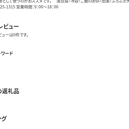
として使うのがおススメです。 湯豆腐・冷奴・ご飯のお供・田楽・ふろふき大
25-1315 営業時間：9：00～18：00
レビュー
ビューは0件です。
ーワード
め返礼品
ング