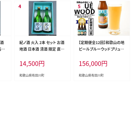
お酒
紀ノ酒 火入 2本 セット お酒
【定期便全12回】和歌山の地
高垣
地酒 日本酒 清酒 限定 直送
ビールブルーウッドブリュワ
おす
高垣酒造 和歌山 有田川 酒
リー飲み比べ6本セット
14,500
円
156,000
円
純米
蔵 おすすめ 人気 吟醸 純米
飲み比べ
和歌山県有田川町
和歌山県有田川町