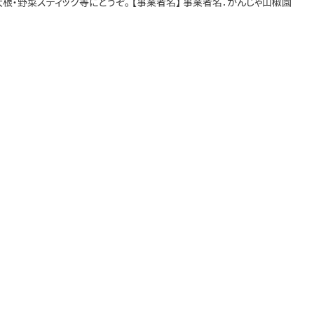
根・野菜スティック等にどうぞ。 【事業者名】 事業者名：かんじゃ山椒園