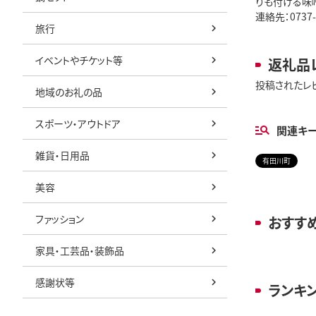
りも付ける味噌
連絡先：0737-
旅行
イベントやチケット等
返礼品
投稿されたレ
地域のお礼の品
スポーツ・アウトドア
関連キ
雑貨・日用品
有田川町
美容
ファッション
おすす
家具・工芸品・装飾品
感謝状等
ランキ