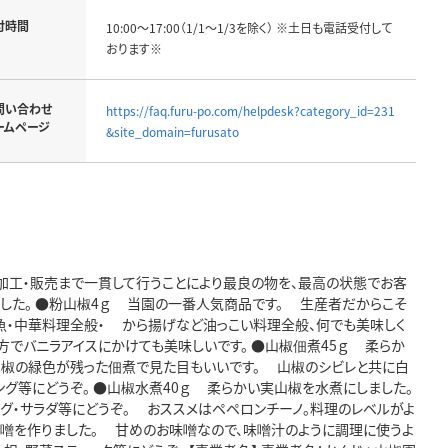
付時間
10:00～17:00（1/1～1/3を除く） ※土日も電話受付して
おります※
問い合わせ
https://faq.furu-po.com/helpdesk?category_id=231
ームページ
&site_domain=furusato
ら加工・販売まで一貫して行うことにより最良の物を、最高の状態でお客
ました。 ●粉山椒4ｇ 当園の一番人気商品です。 生産者だからこそ
煮魚・中華料理全般・ から揚げなど油っこい料理全般、何でも美味しく
でバニラアイスにかけても美味しいです。 ●山椒佃煮45ｇ 柔らか
椒の緑色が残った佃煮で見た目もいいです。 山椒のシビレと共に白
ング等にどうぞ。 ●山椒水煮40ｇ 柔らかい実山椒を水煮にしました。
グ・サラダ等にどうぞ。 おススメはペペロンチーノ。料理のレベルがよ
味噌を作りました。 甘めのお味噌なので、味噌汁のように調理に使うよ