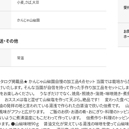
小麦,さば,大豆
受
かんじゃ山椒園
お
ホ
送・その他
常温
度カタログ掲載品★ かんじゃ山椒園自慢の加工品4点セット 当園では栽培か
けいたします。 そんな当園が自信を持って作った手作り加工品をセットにし
りをお楽しみください。 うなぎだけでなく、焼鳥・照焼き・蒲焼・味噌焼き・
。 おススメは塩と混ぜて山椒塩を作って天ぷら。絶品です！ 変わった食べ方
油の発祥の地と言われている湯浅で作られた白醤油で炊いた佃煮です。 山
風味がフワッと広がります。 ご飯のお供・お酒の肴・おにぎり・料理のトッピ
いように煮沸温度にもこだわって作っています。 佃煮作り・料理のトッピン
ります。 ●山椒味噌90ｇ 醤油文化が栄えている湯浅の味噌を使って山椒