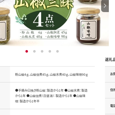
1
2
3
4
5
返礼
お
粉山椒4ｇ、山椒佃煮45ｇ、山椒水煮40ｇ、山椒味噌90ｇ
住
●手摘み臼挽き粉山椒：製造から1年 ●山椒水煮：製造
から1年 ●山椒佃煮（白醤油）：製造から1年 ●山椒味
噌：製造から1年半
電