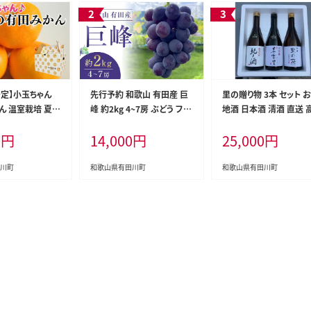
予定】小玉ちゃん
先行予約 和歌山 有田産 巨
里の贈り物 3本 セット 
ん 温室栽培 夏の
峰 約2kg 4~7房 ぶどう フル
地酒 日本酒 清酒 直送 
2kg 秀品 2Sサ
ーツ 果物［2026年8月下旬
酒造 和歌山 有田 酒蔵 
0
円
14,000
円
25,000
円
和歌山県 産地直
以降発送］
すめ 人気 限定 大吟醸 
の会
吟醸 吟醸 飲み比べ
川町
和歌山県有田川町
和歌山県有田川町