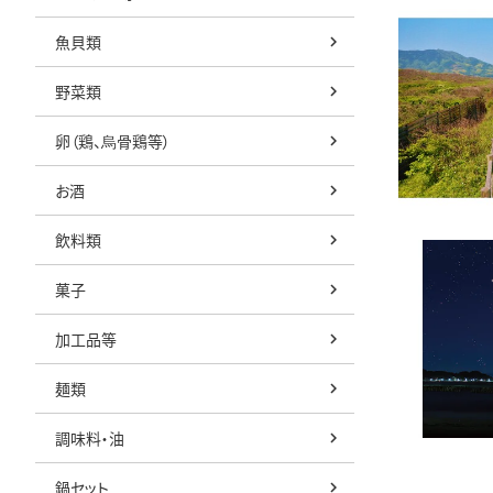
魚貝類
野菜類
卵（鶏、烏骨鶏等）
お酒
飲料類
菓子
加工品等
麺類
調味料・油
鍋セット