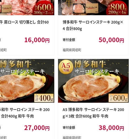
牛 肩ロース 切り落とし 合計60
博多和牛 サーロインステーキ 200g×
4 合計800g
16,000
50,000
円
円
額
寄付金額
岡垣町
福岡県岡垣町
多和牛 サーロイン ステーキ 200
A5 博多和牛 サーロイン ステーキ 200
 合計400g 和牛 牛肉
g×3枚 合計600g 和牛 牛肉
27,000
38,000
円
円
額
寄付金額
岡垣町
福岡県岡垣町