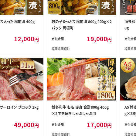
り入った 松前漬 400g
数の子たっぷり 松前漬 800g 400g×2
博多和
パック 岡垣町
0g
12,000
19,000
円
円
寄付金額
寄付金
福岡県岡垣町
福岡県
 サーロイン ブロック 1kg
博多和牛 もも 赤身 合計800g 400g
A5 博
×2 すき焼き しゃぶしゃぶ用
g×2枚
49,000
17,000
円
円
寄付金額
寄付金
福岡県岡垣町
福岡県