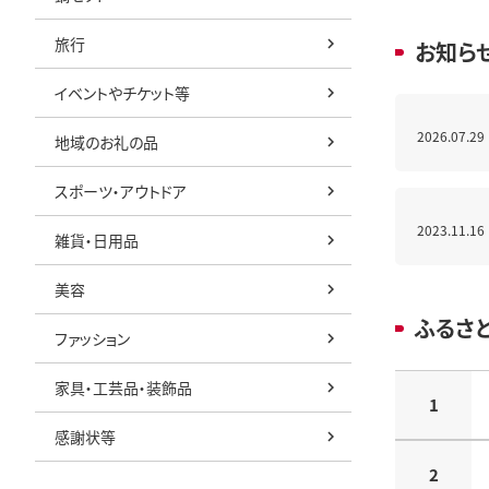
旅行
お知ら
イベントやチケット等
2026.07.29
地域のお礼の品
スポーツ・アウトドア
2023.11.16
雑貨・日用品
美容
ふるさ
ファッション
家具・工芸品・装飾品
1
感謝状等
2