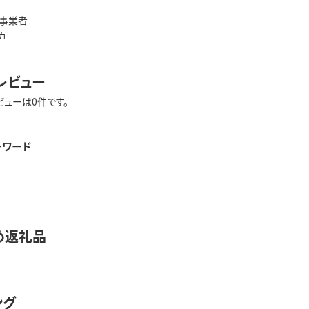
事業者
五
レビュー
ビューは0件です。
ーワード
め返礼品
ング