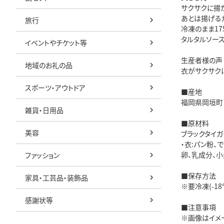
サクサクに揚
あとは揚げる
旅行
冷凍のまま17
タルタルソー
イベントやチケット等
生産者様の声
地域のお礼の品
衣がサクサク
スポーツ・アウトドア
■産地
福岡県岡垣町
雑貨・日用品
■原材料
美容
ブラックタイガ
・衣:パン粉、
卵、乳成分、小
ファッション
■保存方法
家具・工芸品・装飾品
※要冷凍(-1
感謝状等
■注意事項
※画像はイメ