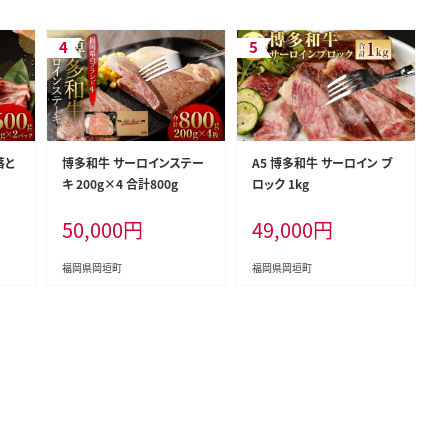
落と
博多和牛 サーロインステー
A5 博多和牛 サーロイン ブ
キ 200g×4 合計800g
ロック 1kg
50,000
円
49,000
円
福岡県岡垣町
福岡県岡垣町