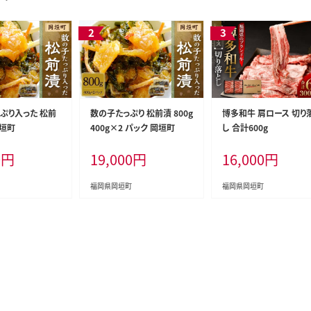
っぷり入った 松前
数の子たっぷり 松前漬 800g
博多和牛 肩ロース 切り
岡垣町
400g×2 パック 岡垣町
し 合計600g
0
円
19,000
円
16,000
円
福岡県岡垣町
福岡県岡垣町