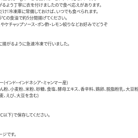
がるよう丁寧に衣を付けましたので食べ応えがあります。
だけ!冷凍庫に常備しておけば、いつでも食べられます。
5℃の食油で約5分間揚げてください。
スやケチャップソース・ポン酢・レモン絞りなどお好みでどうぞ
に揚がるように急速冷凍で行いました。
ー(インド・インドネシア・ミャンマー産)
でん粉、小麦粉、米粉、砂糖、食塩、酵母エキス、香辛料、鶏卵、脱脂粉乳、大豆粉
麦、えび、大豆を含む)
8℃以下)で保存してください。
ージです。