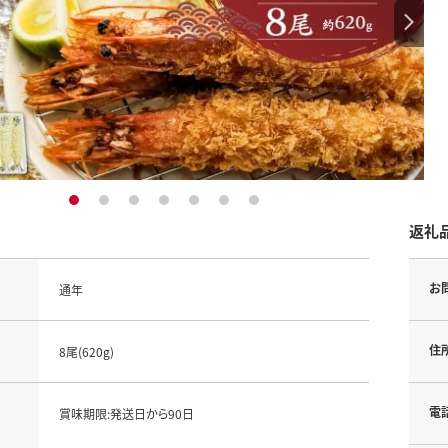
1
2
3
4
5
6
7
返礼
お
通年
住
8尾(620g)
電
賞味期限:発送日から90日