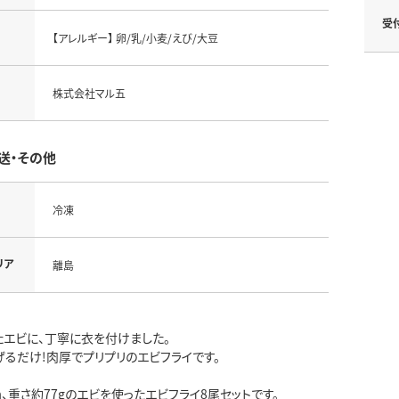
受
【アレルギー】 卵/乳/小麦/えび/大豆
株式会社マル五
送・その他
冷凍
リア
離島
たエビに、丁寧に衣を付けました。
げるだけ!肉厚でプリプリのエビフライです。
m、重さ約77gのエビを使ったエビフライ8尾セットです。