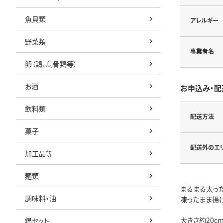
魚貝類
アレルギー
野菜類
事業者名
卵（鶏、烏骨鶏等）
お酒
お申込み・配
飲料類
配送方法
菓子
配送外のエ
加工品等
麺類
まるまる太っ
調味料・油
凍ったまま揚
大きさ約20c
鍋セット