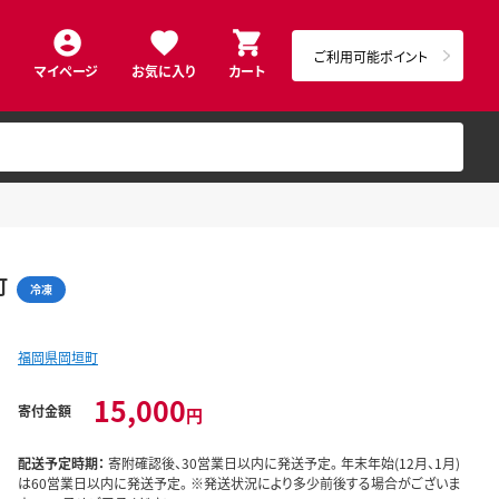
ご利用可能ポイント
マイページ
お気に入り
カート
町
冷凍
福岡県岡垣町
15,000
寄付金額
円
配送予定時期：
寄附確認後、30営業日以内に発送予定。 年末年始(12月、1月)
は60営業日以内に発送予定。 ※発送状況により多少前後する場合がございま