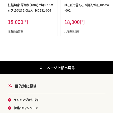
紅鮭切身 厚切り（100g）2切×10パ
はこだて雪んこ ６個入２箱_HD054
ック（20切）2.0㎏入_HD231-004
-002
18,000
円
18,000
円
北海道函館市
北海道函館市
ページ上部へ戻る
目的別に探す
ランキングから探す
特集・キャンペーン