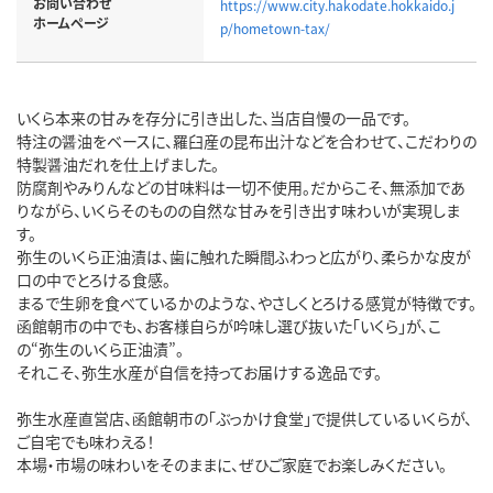
お問い合わせ
https://www.city.hakodate.hokkaido.j
ホームページ
p/hometown-tax/
いくら本来の甘みを存分に引き出した、当店自慢の一品です。
特注の醤油をベースに、羅臼産の昆布出汁などを合わせて、こだわりの
特製醤油だれを仕上げました。
防腐剤やみりんなどの甘味料は一切不使用。だからこそ、無添加であ
りながら、いくらそのものの自然な甘みを引き出す味わいが実現しま
す。
弥生のいくら正油漬は、歯に触れた瞬間ふわっと広がり、柔らかな皮が
口の中でとろける食感。
まるで生卵を食べているかのような、やさしくとろける感覚が特徴です。
函館朝市の中でも、お客様自らが吟味し選び抜いた「いくら」が、こ
の“弥生のいくら正油漬”。
それこそ、弥生水産が自信を持ってお届けする逸品です。
弥生水産直営店、函館朝市の「ぶっかけ食堂」で提供しているいくらが、
ご自宅でも味わえる！
本場・市場の味わいをそのままに、ぜひご家庭でお楽しみください。