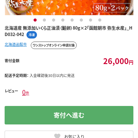
1
2
3
4
5
6
7
8
北海道産 無添加いくら正油漬（鮭卵）80g×2「函館朝市 弥生水産」_H
D032-042
冷凍
北海道函館市
ワンストップオンライン申請対象
26,000
寄付金額
円
配送予定時期：
入金確認後30日以内に発送
0
レビュー
件
寄付へ進む
お気に入り