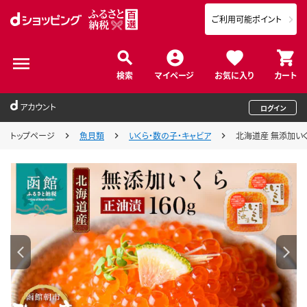
ご利用可能ポイント
検索
マイページ
お気に入り
カート
アカウント
ログイン
トップページ
魚貝類
いくら・数の子・キャビア
北海道産 無添加いくら