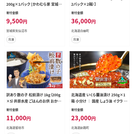
200g×1パック [かわむら家 宮城県
2パック×2箱）】
気仙沼市 20564993] いくら 海鮮 魚
寄付金額
寄付金額
介類 イクラ 醤油漬け 鱒 鱒いくら
9,500
36,000
円
円
宮城県気仙沼市
北海道白糠町
冷凍
冷凍
訳あり 数の子 松前漬け 1kg（200g
北海道産 いくら醤油漬け 250g×1
×5）井原水産 ごはんのお供 おかず
箱 小分け ｜ 国産 しょう油 イクラ ik
珍味 海鮮 海産物 魚介 魚介類 おつ
ura 鮭 鮭卵 鮭いくら 魚卵 冷凍 スピ
寄付金額
寄付金額
まみ かずのこ カズノコ おせち 高級
ード発送 すぐ届く 魚介類 海鮮 絶品
11,000
23,000
円
円
ギフト R003-004
人気 笹谷商店 せんのすけ すぐ発送
3万 北海道 釧路町 釧路超 特産品
北海道留萌市
北海道釧路町