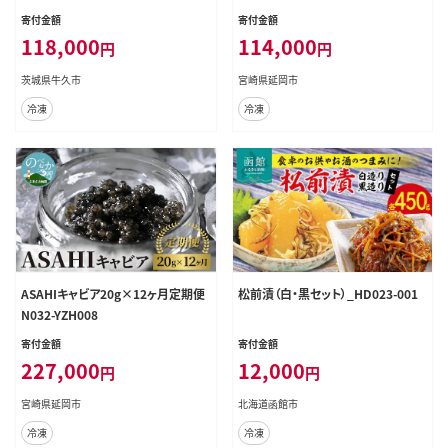
三大珍味 CAVIAR 贈答用 ギフト 贈
寄付金額
寄付金額
り物 記念日 冷凍
118,000
114,000
円
円
茨城県牛久市
宮崎県延岡市
冷凍
冷凍
ASAHIキャビア20g×12ヶ月定期便
松前漬（白・黒セット）_HD023-001
N032-YZH008
寄付金額
寄付金額
227,000
12,000
円
円
宮崎県延岡市
北海道函館市
冷凍
冷凍