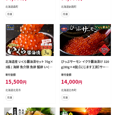
ワイエスフーズ＞ mr1-1226
気 笹谷商店 釧之助本店 せんのすけ
北海道森町
北海道釧路町
すぐ発送 100000以上 10万ほど 北
冷凍
冷凍
海道 釧路町 釧路超 特産品
北海道産 いくら醤油漬セット 70g×
ぴっぷサーモン イクラ醤油漬け 320
3瓶 ( 海鮮 魚介類 魚卵 鮭卵 いくら
g(80g×4個)【にじます工房】サーモ
イクラ 醤油 醤油漬け 海鮮丼 小分け
ン ニジマス トラウトサーモン 鱒 ま
寄付金額
寄付金額
瓶詰め 北海道 贈答 ギフト プレゼン
すいくら 鱒いくら イクラ いくら しょ
15,500
14,000
円
円
ト 贈り物 お中元 御中元 )【035-002
うゆ漬け 魚卵 鱒卵 養殖 小分け 便
4】
利 北海道 比布町 ぴっぷ 1009-001
北海道北見市
北海道比布町
冷凍
冷凍