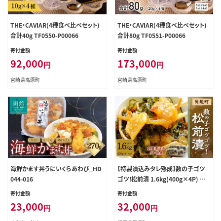
THE・CAVIAR(4種食べ比べセット)
THE・CAVIAR(4種食べ比べセット)
合計40g TF0550-P00066
合計80g TF0551-P00066
寄付金額
寄付金額
92,000
173,000
円
円
宮崎県高原町
宮崎県高原町
海鮮かます丼うにいくらあわび_HD
【特製漬込みタレ熟成】数の子ゴツ
044-016
ゴツ!松前漬 1.6kg(400g×4P) 岡
垣町
寄付金額
寄付金額
23,000
32,000
円
円