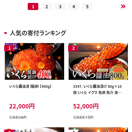
1
2
3
4
5
人気の寄付ランキング
いくら醤油漬（鮭卵）【400g】
3347. いくら醤油漬け 80g×10
個 いくら イクラ 魚卵 魚介 海鮮
送料無料 北海道 弟子屈町 with
22,000円
52,000円
in2025
北海道白糠町
北海道弟子屈町