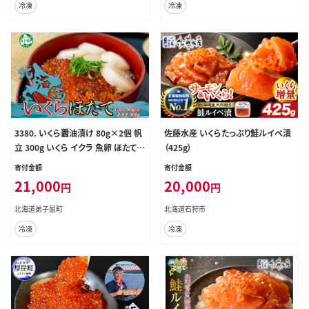
冷凍
冷凍
3380. いくら醤油漬け 80g×2個 帆
佐藤水産 いくらたっぷり鮭ルイベ漬
立 300g いくら イクラ 魚卵 ほたて
（425g）
帆立 ホタテ 魚介 海鮮 送料無料 北
寄付金額
寄付金額
海道 弟子屈町
21,000
20,000
円
円
北海道弟子屈町
北海道石狩市
冷凍
冷凍