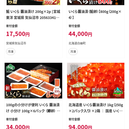
鮭 いくら 醤油漬け 200g×2p [宮城
いくら醤油漬（鮭卵）【800g（200g×
東洋 宮城県 気仙沼市 20563341]
4）】
魚介 イクラ さけ サケ 鮭 冷凍 小分
寄付金額
寄付金額
け 醤油 鮭卵 鮭いくら
17,500
44,000
円
円
宮城県気仙沼市
北海道白糠町
冷凍
冷凍
100gの小分けが便利 いくら 醤油漬
北海道産 いくら醤油漬け 1kg（250g
け 小分け 100g×6パック （鱒卵） い
×2パック入り）×2箱 ｜ 国産 いくら
くら イクラ 小分け 醤油漬け 鱒卵 森
いくら醤油漬 イクラ ikura 鮭 サー
寄付金額
寄付金額
町 いくら醤油漬け しょうゆ漬け 海
モン 鮭卵 鮭いくら 冷凍 スピード発
34,000
94,000
円
円
産物 加工品 ふるさと納税 北海道 ＜
送 すぐ届く 魚介類 海鮮 人気 魚介人