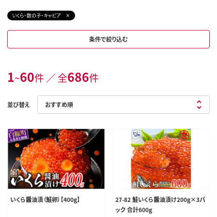
いくら・数の子・キャビア
条件で絞り込む
1
60
686
~
件 ／ 全
件
並び替え
いくら醤油漬（鮭卵）【400g】
27-82 鮭いくら醤油漬け200g×3パ
ック 合計600g