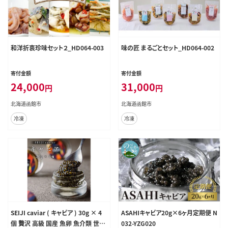
和洋折衷珍味セット２_HD064-003
味の匠 まるごとセット_HD064-002
寄付金額
寄付金額
24,000
31,000
円
円
北海道函館市
北海道函館市
冷凍
冷凍
SEIJI caviar ( キャビア ) 30g × 4
ASAHIキャビア20g×6ヶ月定期便 N
個 贅沢 高級 国産 魚卵 魚介類 世界
032-YZG020