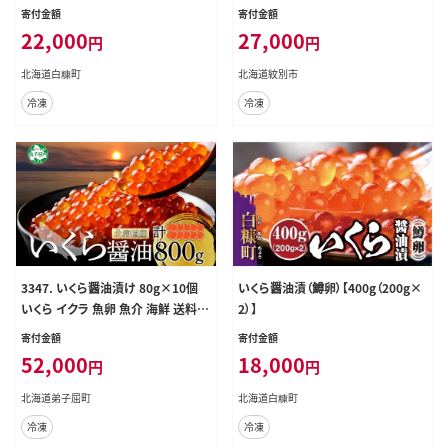
寄付金額
寄付金額
22,000
27,000
円
円
北海道白糠町
北海道紋別市
冷凍
冷凍
3347. いくら醤油漬け 80g×10個
いくら醤油漬（鱒卵）【400g（200g×
いくら イクラ 魚卵 魚介 海鮮 送料無
2）】
料 北海道 弟子屈町 within2025
寄付金額
寄付金額
52,000
18,000
円
円
北海道弟子屈町
北海道白糠町
冷凍
冷凍