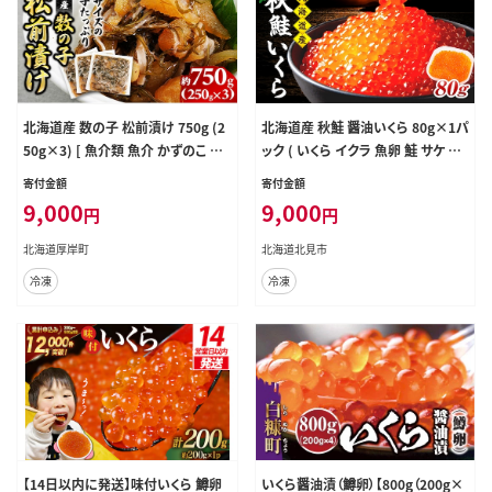
北海道産 数の子 松前漬け 750g (2
北海道産 秋鮭 醤油いくら 80g×1パ
50g×3) [ 魚介類 魚介 かずのこ ご
ック ( いくら イクラ 魚卵 鮭 サケ さ
はんのお供 加工品 松前漬 北海道 ]
け 鮭いくら 醤油漬け パック 北海道
寄付金額
寄付金額
産 ふるさと納税 秋鮭 )【233-0001】
9,000
9,000
円
円
北海道厚岸町
北海道北見市
冷凍
冷凍
【14日以内に発送】味付いくら 鱒卵
いくら醤油漬（鱒卵）【800g（200g×