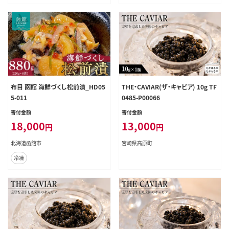
布目 函館 海鮮づくし松前漬_HD05
THE・CAVIAR(ザ・キャビア) 10g TF
5-011
0485-P00066
寄付金額
寄付金額
18,000
13,000
円
円
北海道函館市
宮崎県高原町
冷凍