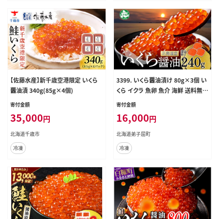
【佐藤水産】新千歳空港限定 いくら
3399. いくら醤油漬け 80g×3個 い
醤油漬 340g(85g×4個)
くら イクラ 魚卵 魚介 海鮮 送料無料
北海道 弟子屈町
寄付金額
寄付金額
35,000
16,000
円
円
北海道千歳市
北海道弟子屈町
冷凍
冷凍