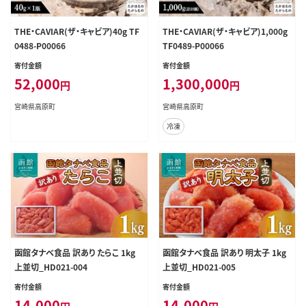
THE・CAVIAR(ザ・キャビア)40g TF
THE・CAVIAR(ザ・キャビア)1,000g
0488-P00066
TF0489-P00066
寄付金額
寄付金額
52,000
1,300,000
円
円
宮崎県高原町
宮崎県高原町
冷凍
函館タナベ食品 訳あり たらこ 1kg
函館タナベ食品 訳あり 明太子 1kg
上並切_HD021-004
上並切_HD021-005
寄付金額
寄付金額
14,000
14,000