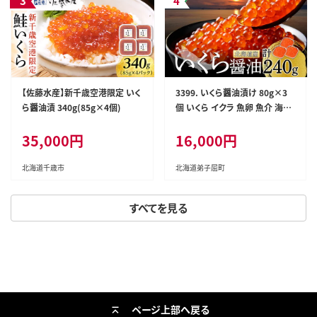
【佐藤水産】新千歳空港限定 いく
3399. いくら醤油漬け 80g×3
ら醤油漬 340g(85g×4個)
個 いくら イクラ 魚卵 魚介 海鮮
送料無料 北海道 弟子屈町
35,000円
16,000円
北海道千歳市
北海道弟子屈町
すべてを見る
ページ上部へ戻る