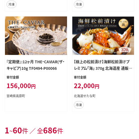
冷凍
冷凍
『定期便』:12ヶ月 THE・CAVIAR(ザ・
【極上の松前漬け】海鮮松前漬けプ
キャビア)10g TF0494-P00066
レミアム「海」 370g 北海道産 通販
いくら醤油漬け うに あわび ホタテ
寄付金額
寄付金額
貝柱 甘えび 海鮮 せたな町 ふるさと
156,000
22,000
円
円
納税
宮崎県高原町
北海道せたな町
冷凍
1
60
686
~
件 ／ 全
件