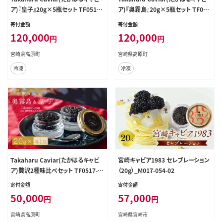
ア)『皇子』20g×5瓶セット TF0515-
ア)『奥霧島』20g×5瓶セット TF051
P00045
6-P00045
寄付金額
寄付金額
120,000
120,000
円
円
宮崎県高原町
宮崎県高原町
冷凍
冷凍
Takaharu Caviar(たかはるキャビ
宮崎キャビア1983 セレブレーション
ア)贅沢2種味比べセット TF0517-P
（20g）_M017-054-02
00045
寄付金額
寄付金額
50,000
57,000
円
円
宮崎県高原町
宮崎県宮崎市