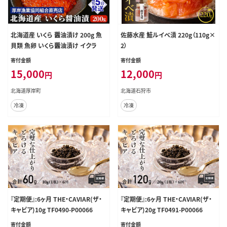
北海道産 いくら 醤油漬け 200g 魚
佐藤水産 鮭ルイベ漬 220g（110g×
貝類 魚卵 いくら醤油漬け イクラ
2）
寄付金額
寄付金額
15,000
12,000
円
円
北海道厚岸町
北海道石狩市
冷凍
冷凍
『定期便』:6ヶ月 THE・CAVIAR(ザ・
『定期便』:6ヶ月 THE・CAVIAR(ザ・
キャビア)10g TF0490-P00066
キャビア)20g TF0491-P00066
寄付金額
寄付金額