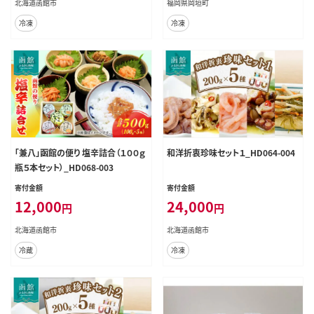
北海道函館市
福岡県岡垣町
冷凍
冷凍
「兼八」函館の便り 塩辛詰合（１００ｇ
和洋折衷珍味セット１_HD064-004
瓶５本セット）_HD068-003
寄付金額
寄付金額
12,000
24,000
円
円
北海道函館市
北海道函館市
冷蔵
冷凍