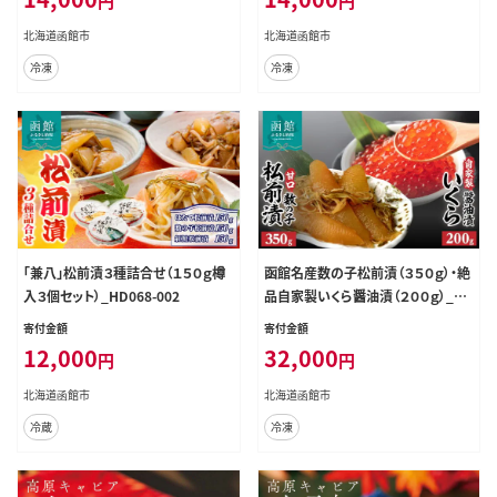
円
円
北海道函館市
北海道函館市
冷凍
冷凍
「兼八」松前漬３種詰合せ（１５０ｇ樽
函館名産数の子松前漬（３５０ｇ）・絶
入３個セット）_HD068-002
品自家製いくら醤油漬（２００ｇ）_HD
069-014
寄付金額
寄付金額
12,000
32,000
円
円
北海道函館市
北海道函館市
冷蔵
冷凍