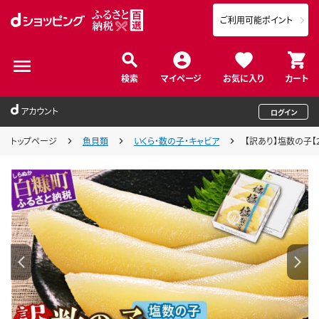
ご利用可能ポイント
検索
マイページ
お気に入り
カート
アカウント
ログイン
トップページ
魚貝類
いくら・数の子・キャビア
【訳あり】塩数の子【