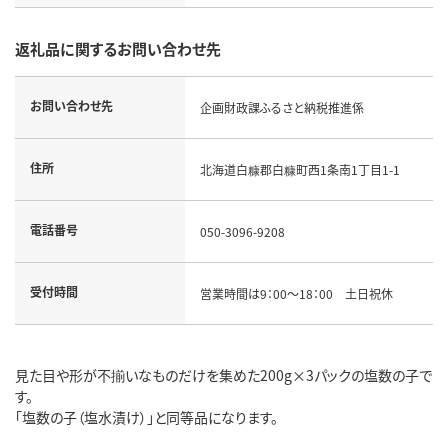
返礼品に関するお問い合わせ先
お問い合わせ先
企画財政課ふるさと納税推進係
住所
北海道白糠郡白糠町西1条南1丁目1-1
電話番号
050-3096-9208
受付時間
営業時間は9：00～18：00 土日祝休
見た目や形が不揃いなものだけを集めた200g×3パックの塩数の子で
す。
「塩数の子（塩水漬け）」と同等品になります。