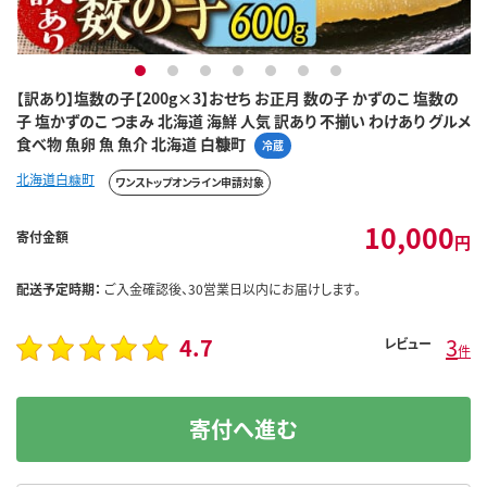
1
2
3
4
5
6
7
【訳あり】塩数の子【200g×3】おせち お正月 数の子 かずのこ 塩数の
子 塩かずのこ つまみ 北海道 海鮮 人気 訳あり 不揃い わけあり グルメ
食べ物 魚卵 魚 魚介 北海道 白糠町
冷蔵
北海道白糠町
ワンストップオンライン申請対象
10,000
寄付金額
円
配送予定時期：
ご入金確認後、30営業日以内にお届けします。
4.7
3
レビュー
件
寄付へ進む