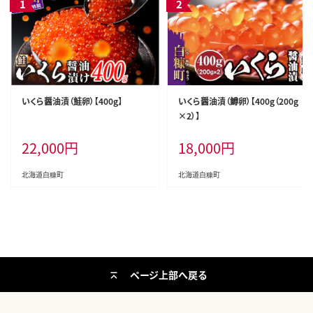
いくら醤油漬（鮭卵）【400g】
いくら醤油漬（鱒卵）【400g（200g
×2）】
22,000
円
18,000
円
北海道白糠町
北海道白糠町
ページ上部へ戻る