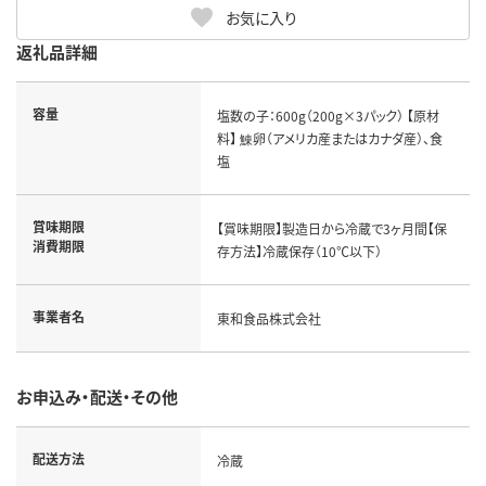
お気に入り
返礼品詳細
容量
塩数の子：600g（200g×3パック） 【原材
料】 鯟卵（アメリカ産またはカナダ産）、食
塩
賞味期限
【賞味期限】製造日から冷蔵で3ヶ月間【保
消費期限
存方法】冷蔵保存（10℃以下）
事業者名
東和食品株式会社
お申込み・配送・その他
配送方法
冷蔵