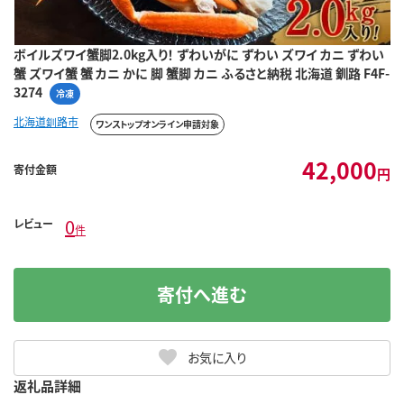
ボイルズワイ蟹脚2.0kg入り！ ずわいがに ずわい ズワイ カニ ずわい
蟹 ズワイ蟹 蟹 カニ かに 脚 蟹脚 カニ ふるさと納税 北海道 釧路 F4F-
3274
冷凍
北海道釧路市
ワンストップオンライン申請対象
42,000
寄付金額
円
0
レビュー
件
寄付へ進む
お気に入り
返礼品詳細