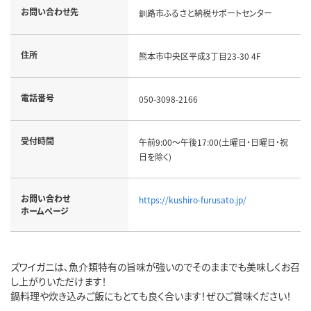
お問い合わせ先
釧路市ふるさと納税サポートセンター
住所
熊本市中央区平成3丁目23-30 4F
電話番号
050-3098-2166
受付時間
午前9:00～午後17:00(土曜日・日曜日・祝
日を除く)
お問い合わせ
https://kushiro-furusato.jp/
ホームページ
ズワイガニは､魚介類特有の旨味が強いのでそのままでも美味しくお召
し上がりいただけます！
鍋料理や炊き込みご飯にもとても良く合います！ぜひご賞味ください！