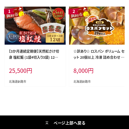
【3か月連続定期便】天然紅さけ切
☆訳あり☆ ロスパン ボリューム セ
身 塩紅鮭 (1袋4切入り3袋) 12切
ット 20個以上 冷凍 詰め合わせ お
サケ 鮭 シャケ 切り身 海鮮 魚 切身
まかせ 訳あり 不揃い 家計応援 フ
25,500
円
8,000
円
小分け
ードロス SDGs サステナブル コス
パ 大容量 便利 レンチン 時短 総菜
パン 菓子パン パン セレクトパン
北海道釧路市
北海道釧路市
北海道 釧路市 F5F-0252
ページ上部へ戻る