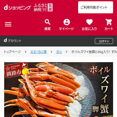
ご利用可能ポイント
検索
マイページ
お気に入り
カート
アカウント
ログイン
トップページ
エビ・カニ等
カニ
ボイルズワイ蟹脚2.0kg入り！ ずわ