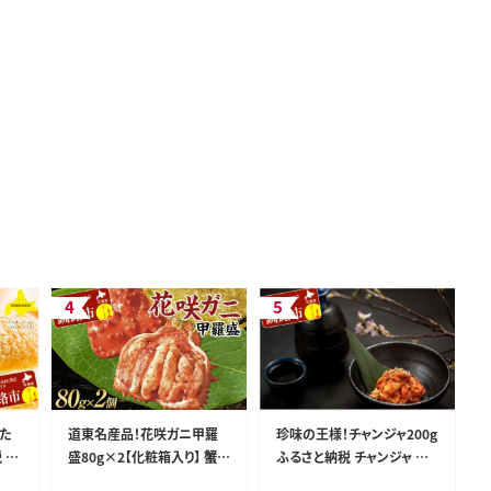
た
道東名産品！花咲ガニ甲羅
珍味の王様！チャンジャ200g
 菓
盛80g×2【化粧箱入り】 蟹
ふるさと納税 チャンジャ 珍
かに 個包装 真空 ギフト 贈
味 F4F-0019