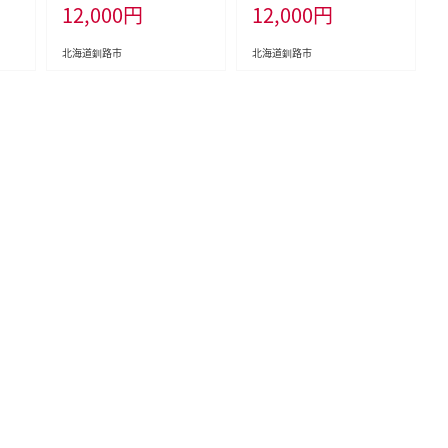
12,000
円
12,000
円
答品 プレゼント 北海道 魚介
海産物 F4F-3200
北海道釧路市
北海道釧路市