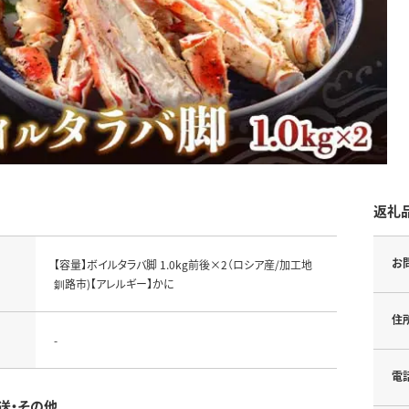
返礼
お
【容量】ボイルタラバ脚 1.0kg前後×2（ロシア産/加工地
釧路市)【アレルギー】かに
住
-
電
送・その他