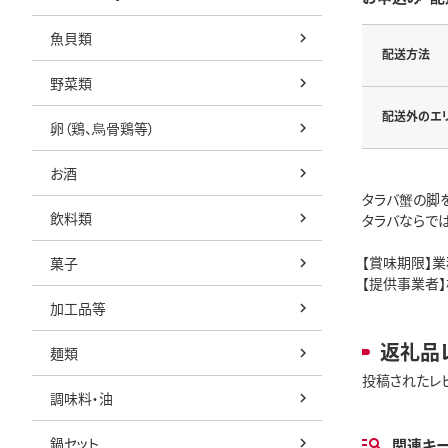
魚貝類
配送方法
野菜類
配送外のエ
卵（鶏、烏骨鶏等）
お酒
タラバ蟹の脚
飲料類
タラバならで
【賞味期限】
菓子
【提供事業者
加工品等
返礼品
麺類
投稿されたレ
調味料・油
鍋セット
関連キ