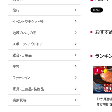
旅行
釧路市
イベントやチケット等
おすす
地域のお礼の品
スポーツ・アウトドア
ランキ
雑貨・日用品
美容
ファッション
家具・工芸品・装飾品
【3か月連
感謝状等
さけ切身 塩
り3袋) 12