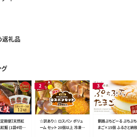
め返礼品
ング
続定期便】天然紅
☆訳あり☆ ロスパン ボリュ
釧路ぷちどーる ぷちぷち
紅鮭 (1袋4切入
ーム セット 20個以上 冷凍
まご×15個 ふるさと納税
切 サケ 鮭 シャケ
詰め合わせ おまかせ 訳あり
子 F4F-3878