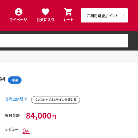
ご利用可能ポイント
マイページ
お気に入り
カート
94
冷凍
北海道釧路市
ワンストップオンライン申請対象
84,000
寄付金額
円
0
レビュー
件