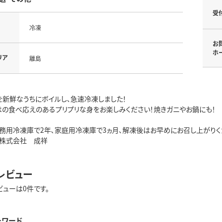
受
冷凍
お
ホ
リア
離島
を新鮮なうちにボイルし、急速冷凍しました！
はの食べ応えのあるプリプリな身をお楽しみください！焼きガニやお鍋にも！
業務用冷凍庫で2年､家庭用冷凍庫で3ヵ月､解凍後はお早めにお召し上がりく
】株式会社 成祥
レビュー
ビューは0件です。
ーワード