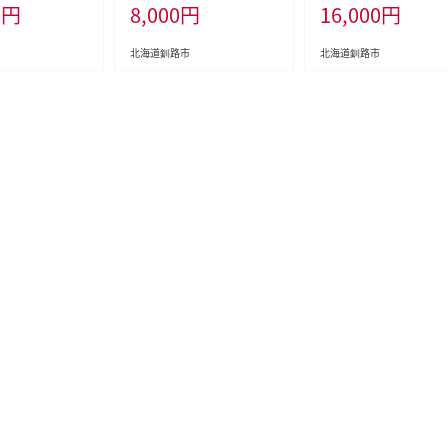
0
円
8,000
円
16,000
円
 魚 切身 小分け
不揃い 家計応援 フードロス
SDGs サステナブル コスパ
大容量 便利 レンチン 時短
北海道釧路市
北海道釧路市
総菜パン 菓子パン パン セレ
クトパン 北海道 釧路市 F5F
-0252