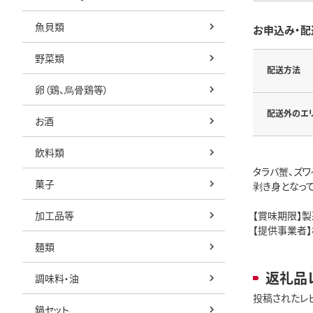
魚貝類
お申込み・配
野菜類
配送方法
卵（鶏、烏骨鶏等）
配送外のエ
お酒
飲料類
タラバ蟹、ズワ
菓子
剥き身となっ
加工品等
【賞味期限】
【提供事業者
麺類
返礼品
調味料・油
投稿されたレ
鍋セット