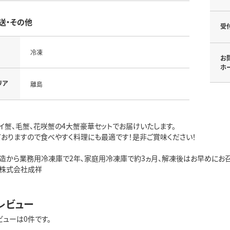
送・その他
受
冷凍
お
ホ
リア
離島
イ蟹、毛蟹、花咲蟹の4大蟹豪華セットでお届けいたします。
ておりますので食べやすく料理にも最適です！是非ご賞味ください！
製造から業務用冷凍庫で2年､家庭用冷凍庫で約3ヵ月、解凍後はお早めにお召
】株式会社成祥
レビュー
ビューは0件です。