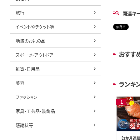
旅行
関連キ
イベントやチケット等
釧路市
地域のお礼の品
おすす
スポーツ・アウトドア
雑貨・日用品
美容
ランキ
ファッション
家具・工芸品・装飾品
感謝状等
【3か月連