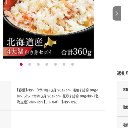
1
2
3
4
5
6
7
返礼
お
【容量】<br>･タラバ蟹?き身 90g<br>･毛蟹剥き身 90g<
br>･ズワイ蟹剥き身 90g<br>･花咲剥き身 90g<br>（北
海道産）<br><br>【アレルギー】<br>かに
住
-
電