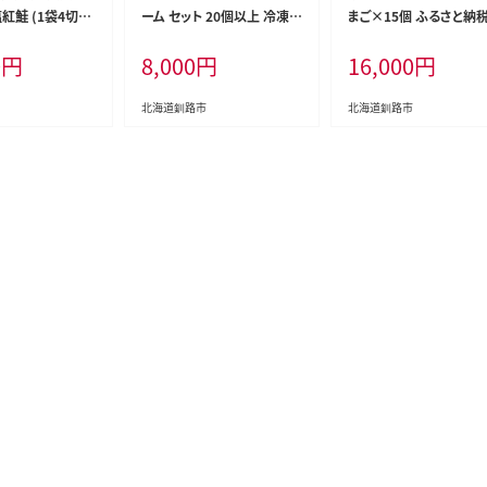
紅鮭 (1袋4切入
ーム セット 20個以上 冷凍
まご×15個 ふるさと納税
切 サケ 鮭 シャケ
詰め合わせ おまかせ 訳あり
子 F4F-3878
0
円
8,000
円
16,000
円
 魚 切身 小分け
不揃い 家計応援 フードロス
SDGs サステナブル コスパ
大容量 便利 レンチン 時短
北海道釧路市
北海道釧路市
総菜パン 菓子パン パン セレ
クトパン 北海道 釧路市 F5F
-0252