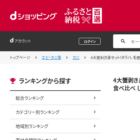
アカウント
ログイン
トップページ
エビ・カニ等
カニ
4大蟹剥き身セット!タラバ､毛蟹､
4大蟹剥き身
ランキングから探す
食べ比べ し
総合ランキング
カテゴリー別ランキング
地域別ランキング
寄付金額別ランキング