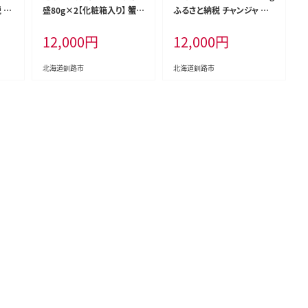
 菓
盛80g×2【化粧箱入り】 蟹
ふるさと納税 チャンジャ 珍
かに 個包装 真空 ギフト 贈
味 F4F-0019
12,000
円
12,000
円
答品 プレゼント 北海道 魚介
海産物 F4F-3200
北海道釧路市
北海道釧路市