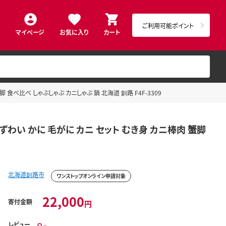
ご利用可能ポイント
マイページ
お気に入り
カート
 食べ比べ しゃぶしゃぶ カニしゃぶ 鍋 北海道 釧路 F4F-3309
 ずわい かに 毛がに カニ セット むき身 カニ棒肉 蟹脚
北海道釧路市
ワンストップオンライン申請対象
22,000
寄付金額
円
レビュー