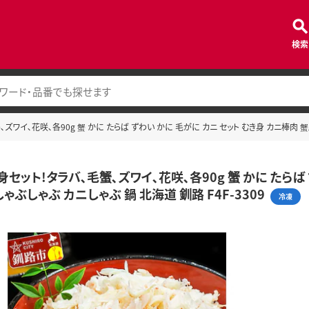
検索
ズワイ､花咲､各90g 蟹 かに たらば ずわい かに 毛がに カニ セット むき身 カニ棒肉 蟹脚
セット!タラバ､毛蟹､ズワイ､花咲､各90g 蟹 かに たらば
ゃぶしゃぶ カニしゃぶ 鍋 北海道 釧路 F4F-3309
冷凍