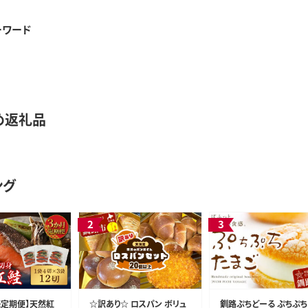
ーワード
め返礼品
ング
続定期便】天然紅
☆訳あり☆ ロスパン ボリュ
釧路ぷちどーる ぷちぷち