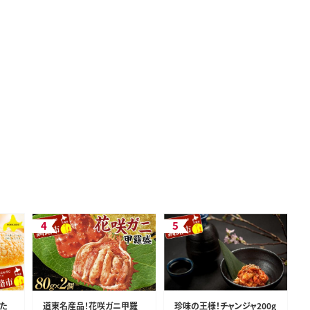
た
道東名産品！花咲ガニ甲羅
珍味の王様！チャンジャ200g