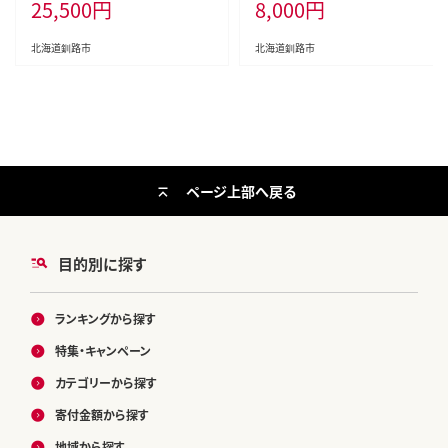
25,500
円
8,000
円
小分け
ードロス SDGs サステナブル コス
パ 大容量 便利 レンチン 時短 総菜
パン 菓子パン パン セレクトパン
北海道釧路市
北海道釧路市
北海道 釧路市 F5F-0252
ページ上部へ戻る
目的別に探す
ランキングから探す
特集・キャンペーン
カテゴリーから探す
寄付金額から探す
地域から探す