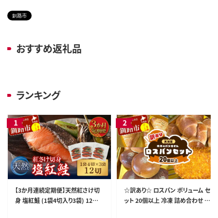
釧路市
おすすめ返礼品
ランキング
【3か月連続定期便】天然紅さけ切
☆訳あり☆ ロスパン ボリューム セ
身 塩紅鮭 (1袋4切入り3袋) 12切
ット 20個以上 冷凍 詰め合わせ お
サケ 鮭 シャケ 切り身 海鮮 魚 切身
まかせ 訳あり 不揃い 家計応援 フ