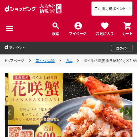
ご利用可能ポイント
検索
マイページ
お気に入り
カート
アカウント
ログイン
トップページ
エビ・カニ等
カニ
ボイル花咲蟹 剥き身300g ×2 か