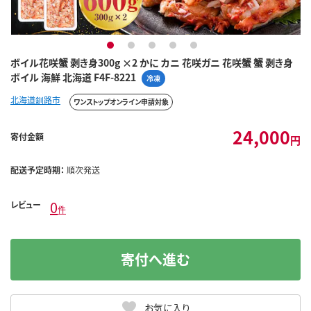
1
2
3
4
5
ボイル花咲蟹 剥き身300g ×2 かに カニ 花咲ガニ 花咲蟹 蟹 剥き身
ボイル 海鮮 北海道 F4F-8221
冷凍
北海道釧路市
ワンストップオンライン申請対象
24,000
寄付金額
円
配送予定時期：
順次発送
0
レビュー
件
寄付へ進む
お気に入り