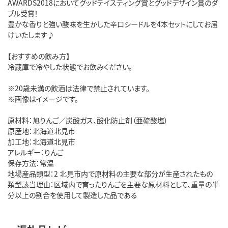
AWARDS2018においてグッドテイスティング賞とグッドデザイン賞のダ
ブル受賞！
豊かな香りと強い酸味を生かした辛口シードルを4本セットにしてお届
けいたします♪
【おすすめの飲み方】
冷蔵庫で冷やした状態でお飲みください。
※20歳未満の飲酒は法律で禁止されています。
※画像はイメージです。
原材料：旭りんご／炭酸ガス、酸化防止剤（亜硫酸塩）
原産地：北海道北見市
加工地：北海道北見市
アレルギー：りんご
保存方法：常温
地場産品類型：2 北見市内で原材料の主要な部分が生産されたもの
類型該当理由：区域内で育ったりんごを主要な原材料として、重量の半
分以上の割合を使用して製造した品である