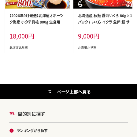
【2026年9月発送】北海道オホーツ
北海道産 秋鮭 醤油いくら 80g×1
ク海産 ホタテ貝柱 800g 生食用 (
パック ( いくら イクラ 魚卵 鮭 サケ
海鮮 魚介 魚介類 貝 貝類 帆立 ほ
さけ 鮭いくら 醤油漬け パック 北
18,000
円
9,000
円
たて お刺身 刺身 貝柱 海鮮丼 帆立
海道産 ふるさと納税 秋鮭 )【233-0
貝柱 人気 ふるさと納税 ホタテ )【0
001】
37-0016】
北海道北見市
北海道北見市
ページ上部へ戻る
目的別に探す
ランキングから探す