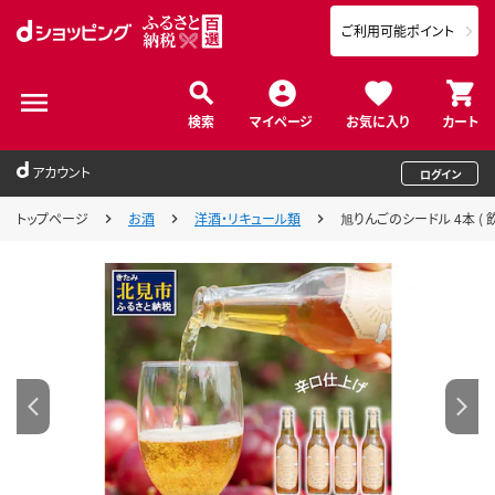
ご利用可能ポイント
検索
マイページ
お気に入り
カート
アカウント
ログイン
トップページ
お酒
洋酒・リキュール類
旭りんごのシードル 4本 ( 