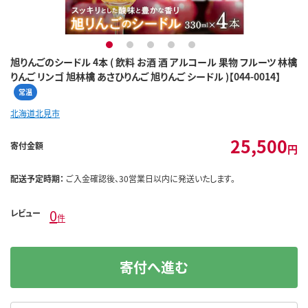
1
2
3
4
5
旭りんごのシードル 4本 ( 飲料 お酒 酒 アルコール 果物 フルーツ 林檎
りんご リンゴ 旭林檎 あさひりんご 旭りんご シードル )【044-0014】
常温
北海道北見市
25,500
寄付金額
円
配送予定時期：
ご入金確認後、30営業日以内に発送いたします。
0
レビュー
件
寄付へ進む