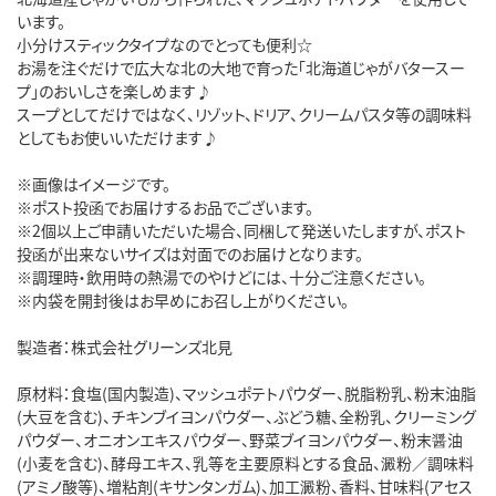
います。
小分けスティックタイプなのでとっても便利☆
お湯を注ぐだけで広大な北の大地で育った「北海道じゃがバタースー
プ」のおいしさを楽しめます♪
スープとしてだけではなく、リゾット、ドリア、クリームパスタ等の調味料
としてもお使いいただけます♪
※画像はイメージです。
※ポスト投函でお届けするお品でございます。
※2個以上ご申請いただいた場合、同梱して発送いたしますが、ポスト
投函が出来ないサイズは対面でのお届けとなります。
※調理時・飲用時の熱湯でのやけどには、十分ご注意ください。
※内袋を開封後はお早めにお召し上がりください。
製造者：株式会社グリーンズ北見
原材料：食塩(国内製造)、マッシュポテトパウダー、脱脂粉乳、粉末油脂
(大豆を含む)、チキンブイヨンパウダー、ぶどう糖、全粉乳、クリーミング
パウダー、オニオンエキスパウダー、野菜ブイヨンパウダー、粉末醤油
(小麦を含む)、酵母エキス、乳等を主要原料とする食品、澱粉／調味料
(アミノ酸等)、増粘剤(キサンタンガム)、加工澱粉、香料、甘味料(アセス