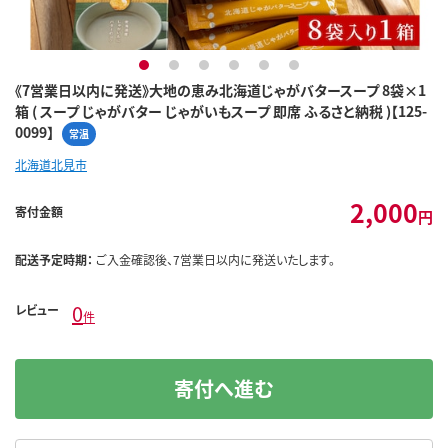
1
2
3
4
5
6
《7営業日以内に発送》大地の恵み北海道じゃがバタースープ 8袋×1
箱 ( スープ じゃがバター じゃがいもスープ 即席 ふるさと納税 )【125-
0099】
常温
北海道北見市
2,000
寄付金額
円
配送予定時期：
ご入金確認後、7営業日以内に発送いたします。
0
レビュー
件
寄付へ進む