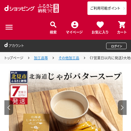
ご利用可能ポイント
検索
マイページ
お気に入り
カート
アカウント
ログイン
トップページ
加工品等
その他加工品
《7営業日以内に発送》大地の恵