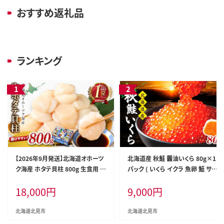
おすすめ返礼品
ランキング
【2026年9月発送】北海道オホーツ
北海道産 秋鮭 醤油いくら 80g×1
ク海産 ホタテ貝柱 800g 生食用 (
パック ( いくら イクラ 魚卵 鮭 サケ
海鮮 魚介 魚介類 貝 貝類 帆立 ほ
さけ 鮭いくら 醤油漬け パック 北
18,000
円
9,000
円
たて お刺身 刺身 貝柱 海鮮丼 帆立
海道産 ふるさと納税 秋鮭 )【233-0
貝柱 人気 ふるさと納税 ホタテ )【0
001】
37-0016】
北海道北見市
北海道北見市