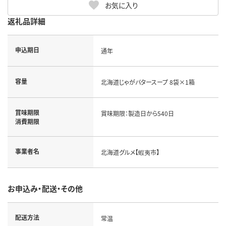
お気に入り
返礼品詳細
申込期日
通年
容量
北海道じゃがバタースープ 8袋×1箱
賞味期限
賞味期限：製造日から540日
消費期限
事業者名
北海道グルメ【蝦夷市】
お申込み・配送・その他
配送方法
常温