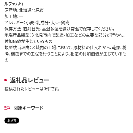
ルファムK)
原産地：北海道北見市
加工地：ー
アレルギー：小麦・乳成分・大豆・鶏肉
保存方法：直射日光、高温多湿を避け常温で保存してください。
地場産品類型：3 北見市内で製造・加工などの主要な部分が行われ、
付加価値が生じているもの
類型該当理由：区域内の工場において、原材料の仕入れから、乾燥、粉
砕、梱包までの工程を行うことにより、相応の付加価値が生じているも
の
返礼品レビュー
投稿されたレビューは0件です。
関連キーワード
北見市