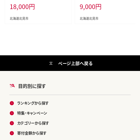
18,000
円
9,000
円
たて お刺身 刺身 貝柱 海鮮丼 帆立
海道産 ふるさと納税 秋鮭 )【233-0
貝柱 人気 ふるさと納税 ホタテ )【0
001】
37-0016】
北海道北見市
北海道北見市
ページ上部へ戻る
目的別に探す
ランキングから探す
特集・キャンペーン
カテゴリーから探す
寄付金額から探す