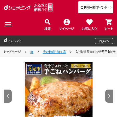
ご利用可能ポイント
検索
マイページ
お気に入り
カート
アカウント
ログイン
トップページ
肉
その他肉・加工品
【北海道産肉100％使用】肉汁じゅ