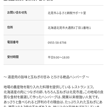
お問い合わせ先
北見市ふるさと納税サポート室
住所
北海道北見市大通西3丁目１番地１
電話番号
0955-58-8798
受付時間
平日9:00～18:00
～ 道産肉の旨味と玉ねぎの甘み とろける絶品ハンバーグ ～
地場の農産物を取り入れた料理を提供している レストラン エフ。
北海道産の肉につなぎの卵、もちろん玉ねぎは北見市産。この地域の良
質な食材を厳選して作ったハンバーグは、開業以来根強い人気です。
あっさりと食べられると評判のその理由は、たっぷり入れた玉ねぎにあ
り。通常よりも3倍の玉ねぎを入れ、味にコクと旨味をプラスしていま