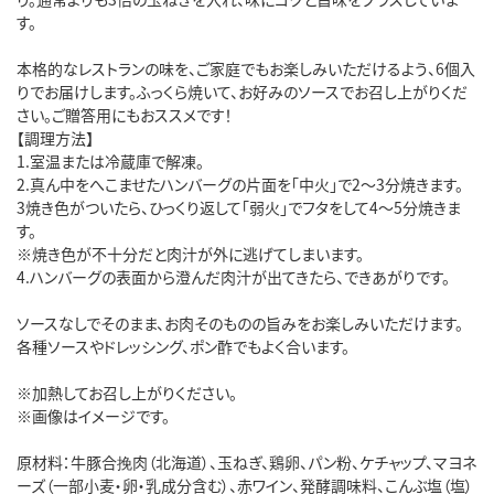
す。
本格的なレストランの味を、ご家庭でもお楽しみいただけるよう、6個入
りでお届けします。ふっくら焼いて、お好みのソースでお召し上がりくだ
さい。ご贈答用にもおススメです！
【調理方法】
1.室温または冷蔵庫で解凍。
2.真ん中をへこませたハンバーグの片面を「中火」で2～3分焼きます。
3焼き色がついたら、ひっくり返して「弱火」でフタをして4～5分焼きま
す。
※焼き色が不十分だと肉汁が外に逃げてしまいます。
4.ハンバーグの表面から澄んだ肉汁が出てきたら、できあがりです。
ソースなしでそのまま、お肉そのものの旨みをお楽しみいただけます。
各種ソースやドレッシング、ポン酢でもよく合います。
※加熱してお召し上がりください。
※画像はイメージです。
原材料：牛豚合挽肉（北海道）、玉ねぎ、鶏卵、パン粉、ケチャップ、マヨネ
ーズ（一部小麦・卵・乳成分含む）、赤ワイン、発酵調味料、こんぶ塩（塩）