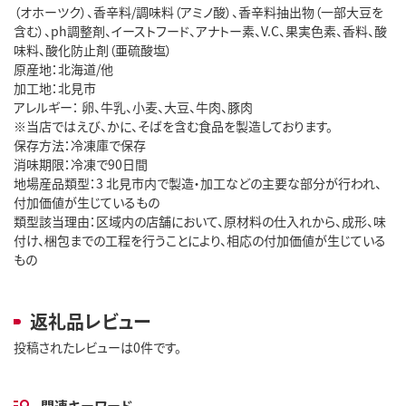
（オホーツク）、香辛料/調味料（アミノ酸）、香辛料抽出物（一部大豆を
含む）、ph調整剤、イーストフード、アナトー素、V.C、果実色素、香料、酸
味料、酸化防止剤（亜硫酸塩）
原産地：北海道/他
加工地：北見市
アレルギー： 卵、牛乳、小麦、大豆、牛肉、豚肉
※当店ではえび、かに、そばを含む食品を製造しております。
保存方法：冷凍庫で保存
消味期限：冷凍で90日間
地場産品類型：3 北見市内で製造・加工などの主要な部分が行われ、
付加価値が生じているもの
類型該当理由：区域内の店舗において、原材料の仕入れから、成形、味
付け、梱包までの工程を行うことにより、相応の付加価値が生じている
もの
返礼品レビュー
投稿されたレビューは0件です。
関連キーワード