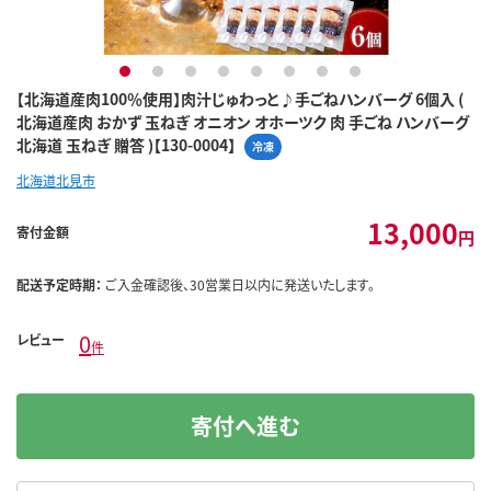
1
2
3
4
5
6
7
8
【北海道産肉100％使用】肉汁じゅわっと♪手ごねハンバーグ 6個入 (
北海道産肉 おかず 玉ねぎ オニオン オホーツク 肉 手ごね ハンバーグ
北海道 玉ねぎ 贈答 )【130-0004】
冷凍
北海道北見市
13,000
寄付金額
円
配送予定時期：
ご入金確認後、30営業日以内に発送いたします。
0
レビュー
件
寄付へ進む