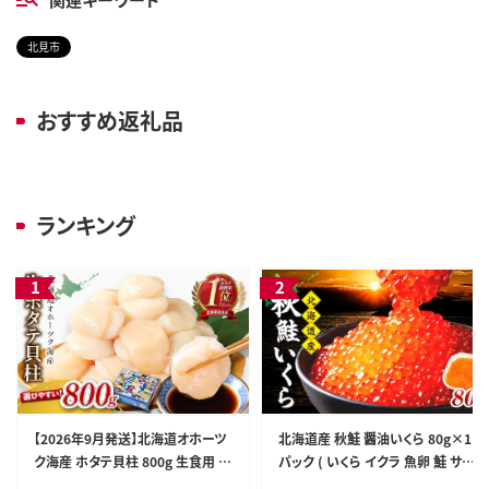
北見市
おすすめ返礼品
ランキング
【2026年9月発送】北海道オホーツ
北海道産 秋鮭 醤油いくら 80g×1
ク海産 ホタテ貝柱 800g 生食用 (
パック ( いくら イクラ 魚卵 鮭 サケ
海鮮 魚介 魚介類 貝 貝類 帆立 ほ
さけ 鮭いくら 醤油漬け パック 北