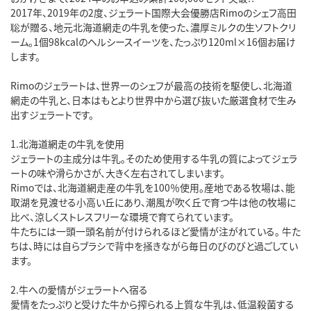
2017年、2019年の2度、ジェラート国際大会優勝店Rimoのシェフ高田
聡が贈る、地元北海道網走の牛乳を使った、濃厚ミルクの生ソフトクリ
ーム。1個98kcalのヘルシースイーツを、たっぷり120ml×16個お届け
します。
Rimoのジェラートは、世界一のシェフが最高の技術を駆使し、北海道
網走の牛乳と、日本はもとより世界中から選び抜いた厳選食材で生み
出すジェラートです。
1.北海道網走の牛乳を使用
ジェラートの主成分は牛乳。そのため使用する牛乳の質によってジェラ
ートの味や滑らかさが、大きく左右されてしまいます。
Rimoでは、北海道網走産の牛乳を100％使用。産地である牧場は、能
取湖を見渡せる小高い丘にあり、潮風が吹く丘で育つ牛は他の牧場に
比べ、涼しくストレスフリーな環境で育てられています。
牛たちには一頭一頭名前が付けられるほど愛情が注がれている。 牛た
ちは、時には自らブラシで背中を掻きながら毎日のびのびと過ごしてい
ます。
2.牛への愛情がジェラートへ宿る
愛情をたっぷりと受けた牛から搾られる上質な牛乳は、低温殺菌する