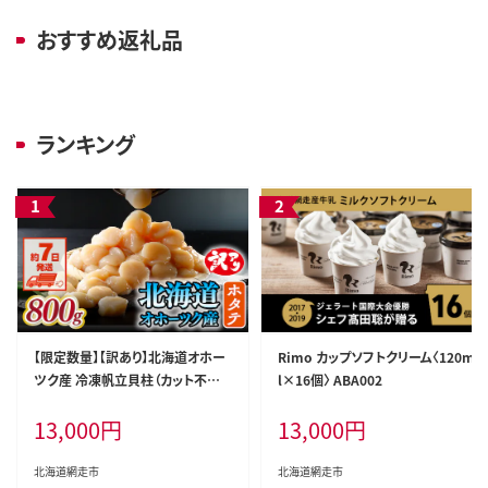
おすすめ返礼品
ランキング
【限定数量】【訳あり】北海道オホー
Rimo カップソフトクリーム〈120m
ツク産 冷凍帆立貝柱（カット不要で
l×16個〉 ABA002
便利な小玉） 800g（400g×2） AB
13,000
円
13,000
円
R023
北海道網走市
北海道網走市