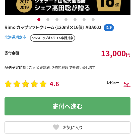
1
2
3
4
5
6
7
Rimo カップソフトクリーム〈120ml×16個〉 ABA002
冷凍
北海道網走市
ワンストップオンライン申請対象
13,000
寄付金額
円
配送予定時期：
ご入金確認後、2週間程度で発送いたします
4.6
5
レビュー
件
寄付へ進む
お気に入り