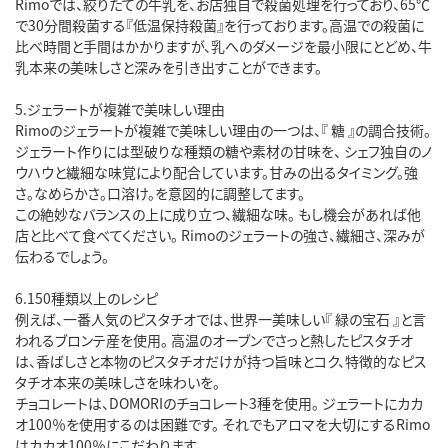
Rimoでは、絞りたての牛乳を、お店独自で殺菌処理を行っており、65℃
で30分間殺菌する『低温保持殺菌』を行っております。高温での殺菌に
比べ時間と手間はかかりますが、乳へのダメージを最小限にとどめ、牛
乳本来の美味しさと深みを引き出すことができます。
5.ジェラートが複雑で美味しい理由
Rimoのジェラートが複雑で美味しい理由の一つは、『 糖 』の調合技術。
ジェラート作りには型破りな種類の糖や素材の甘味を、 シェフ独自のノ
ウハウと繊細な味覚により配合しています。甘みの出るタイミング。強
さ。なめらかさ。口溶け。を意図的に調整してます。
この絶妙なバランスの上に成り立つ、繊細な味。 もし機会があれば他
店と比べて食べてください。 Rimoのジェラートの強さ、繊細さ、深みが
伝わるでしょう。
6.150種類以上のレシピ
例えば、一番人気のピスタチオでは、世界一美味しい『 緑の宝石 』と言
われるブロンテ産を使用。 高温のオーブンでさっと熱したピスタチオ
は、香ばしさと本物のピスタチオだけが持つ旨味とコク、特徴的なピス
タチオ本来の美味しさを味わいを。
チョコレートは、DOMORIのチョコレート3種を使用。 ジェラートにカカ
オ100％を使用するのは困難です。 それでもアロマを大切にするRimo
はカカオ100％にこだわります。