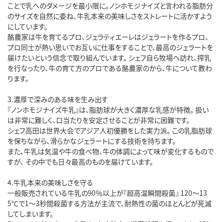
ことで乳へのダメージを最小限に。ノンホモジナイズと言われる脂肪分
のサイズを自然に委ね、牛乳本来の美味しさをストレートに活かすよう
にしています。
酪農家は牛を育てるプロ、ジェラティエーレはジェラートを作るプロ、
プロ同士が熱い思いでお互いに仕事をすることで、最高のジェラートを
届けたいという信念で取り組んでいます。 シェフ自ら牧場へ訪れ、搾乳
を行なったり、牛の育て方のプロである酪農家のから、牛について教わ
ります。
3.濃厚で深みのある味を生み出す
『ノンホモジナイズ牛乳』は、脂肪球が大きく濃厚な乳感が特徴。 扱い
は非常に難しく、口当たりを安定させることが非常に困難です。
シェフ高田は世界大会でアジア人初優勝をした実力派。 この乳脂肪球
を保ちながら、滑らかなジェラートにする技術を持ちます。
また、牛乳は気温や牛の食べ物、牛の体調によって味が変化するもので
すが、 その中でも日々最高のものを届けています。
4.牛乳本来の美味しさを守る
一般販売されている牛乳の90％以上が『超高温瞬間殺菌』 120～13
5℃で1～3秒間殺菌する方法が主流で、耐熱性の菌のほとんどが死滅
してしまいます。