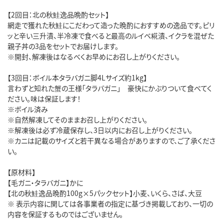
【2回目：北の秋鮭逸品晩酌セット】
網走で獲れた秋鮭にこだわって造った晩酌におすすめの逸品です。ピリ
ッと辛い三升漬、半冷凍で食べると最高のルイベ糀漬、イクラを混ぜた
親子丼の3品をセットでお届けします。
※開封、解凍後はなるべくお早めにお召し上がりください。
【3回目：ボイル本タラバガニ脚4Lサイズ約1kg】
言わずと知れた蟹の王様「タラバガニ」 豪快にかぶりついて食べてく
ださい。味は保証します！
※ボイル済み
※自然解凍してそのままお召し上がりください。
※解凍後は必ず冷蔵保存し、3日以内にお召し上がりください。
※カニは記載のサイズと若干異なる場合がありますので、ご了承くださ
い。
【原材料】
【毛ガニ・タラバガニ】かに
【北の秋鮭逸品晩酌100g×5パックセット】小麦、いくら、さば、大豆
※ 表示内容に関しては各事業者の指定に基づき掲載しており、一切の
内容を保証するものではございません。