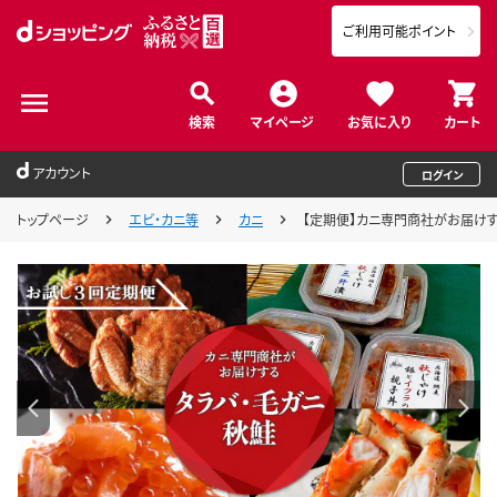
ご利用可能ポイント
検索
マイページ
お気に入り
カート
アカウント
ログイン
トップページ
エビ・カニ等
カニ
【定期便】カニ専門商社がお届けする