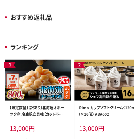
おすすめ返礼品
ランキング
【限定数量】【訳あり】北海道オホー
Rimo カップソフトクリーム〈120m
ツク産 冷凍帆立貝柱（カット不要で
l×16個〉 ABA002
便利な小玉） 800g（400g×2） AB
13,000
円
13,000
円
R023