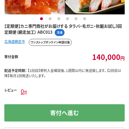
1
2
3
4
5
6
【定期便】カニ専門商社がお届けする タラバ・毛ガニ・秋鮭お試し3回
定期便（網走加工） ABC013
冷凍
北海道網走市
ワンストップオンライン申請対象
140,000
寄付金額
円
配送予定時期：
【1回目】寄附入金確認後、1週間以内に発送致します。 【2回目以
降】毎月1回発送いたします。
0
レビュー
件
寄付へ進む