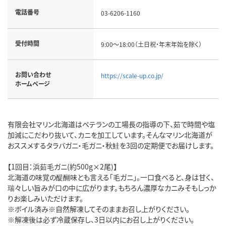
電話番号
03-6206-1160
受付時間
9:00～18:00（土日祝・年末年始を除く）
お問い合わせ
https://scale-up.co.jp/
ホームページ
有限会社マリン北海道はベテランの工場長の指導の下、茹で時間や塩
加減にこだわり抜いて、カニを加工しています。そんなマリン北海道が
おススメするタラバガニ・毛ガニ・秋鮭を3回の定期便でお届けします。
【1回目：浜茹毛ガニ(約500g×2尾)】
北海道の味覚の醍醐味とも言える「毛ガニ」。一口食べると、身は甘く、
瑞々しい旨みが口の中に広がります。もちろん濃厚なカニみそもしっか
りお楽しみいただけます。
※ボイル済み※自然解凍してそのままお召し上がりください。
※解凍後は必ず冷蔵保存し、3日以内にお召し上がりください。