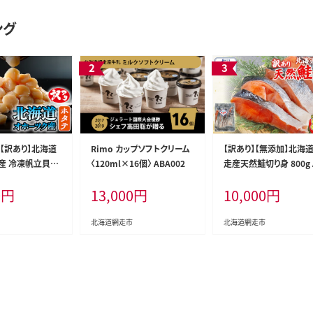
ング
】【訳あり】北海道
Rimo カップソフトクリーム
【訳あり】【無添加】北海
産 冷凍帆立貝柱
〈120ml×16個〉 ABA002
走産天然鮭切り身 800g 
で便利な小玉） 8
AE016
0
円
13,000
円
10,000
円
×2） ABR023
北海道網走市
北海道網走市