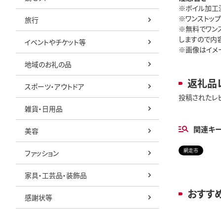
※ボイル加工
※ワンストッ
旅行
※無料でワン
しますので内
イベントやチケット等
※画像はイメ
地域のお礼の品
返礼品
スポーツ・アウトドア
投稿されたレ
雑貨・日用品
関連キ
美容
網走市
ファッション
家具・工芸品・装飾品
おすす
感謝状等