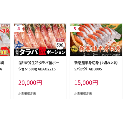
道網
【訳あり】生冷タラバ蟹ポー
新巻鮭半身切身 (2切れ×約
AB
ション 500g ABAO2215
5パック） ABB005
20,000
円
15,000
円
北海道網走市
北海道網走市