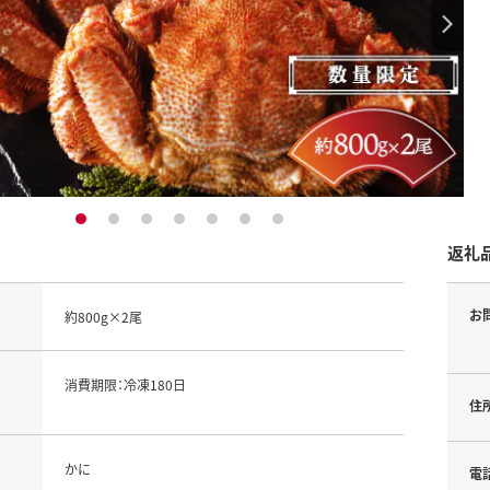
1
2
3
4
5
6
7
返礼
お
約800g×2尾
消費期限：冷凍180日
住
かに
電