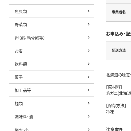
魚貝類
事業者名
野菜類
お申込み・配
卵（鶏、烏骨鶏等）
お酒
配送方法
飲料類
北海道の味覚
菓子
【原材料】
加工品等
毛ガニ(北海道
麺類
【保存方法】
冷凍
調味料・油
注意書き
鍋セット