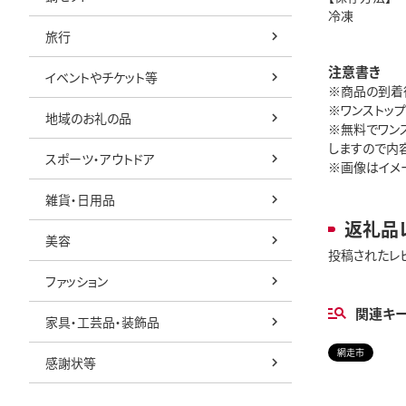
冷凍
旅行
注意書き
イベントやチケット等
※商品の到着
※ワンストッ
地域のお礼の品
※無料でワン
しますので内
スポーツ・アウトドア
※画像はイメ
雑貨・日用品
返礼品
美容
投稿されたレ
ファッション
関連キ
家具・工芸品・装飾品
網走市
感謝状等