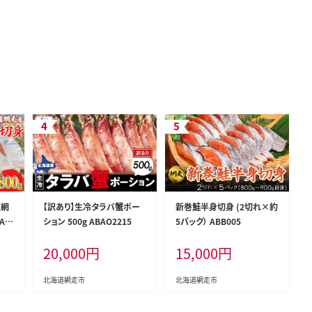
道網
【訳あり】生冷タラバ蟹ポー
新巻鮭半身切身 (2切れ×約
AB
ション 500g ABAO2215
5パック） ABB005
20,000
円
15,000
円
北海道網走市
北海道網走市