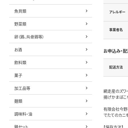
魚貝類
アレルギー
野菜類
事業者名
卵（鶏、烏骨鶏等）
お酒
お申込み・配
飲料類
配送方法
菓子
加工品等
網走産のズワ
揚げかまぼこ
麺類
有限会社今野
調味料・油
でたてのカニ
鍋セット
【保存方法】