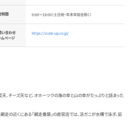
付時間
9:00～18:00（土日祝・年末年始を除く）
問い合わせ
https://scale-up.co.jp/
ームページ
菜天、チーズ天など、オホーツクの海の幸と山の幸がたっぷりと詰まった
網走の近くにある「網走番屋」の直営店では、活ガニが水槽で泳ぎ、茹