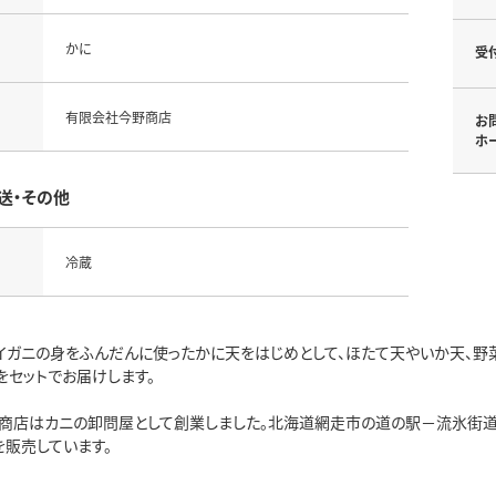
かに
受
有限会社今野商店
お
ホ
送・その他
冷蔵
イガニの身をふんだんに使ったかに天をはじめとして、ほたて天やいか天、野
をセットでお届けします。
商店はカニの卸問屋として創業しました。北海道網走市の道の駅－流氷街道
を販売しています。