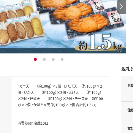
1
2
3
4
返礼
お
・カニ天 （約100g）×3個 ・ほたて天 （約100g）×2
個 ・いか天 （約100g）×2個 ・えび天 （約100g）
×2個 ・野菜天 （約100g）×2個 ・チーズ天 （約100
g）×2個 ・かぼちゃ天（約100g）×2個 合計約1.5kg
住
消費期限：冷蔵10日
電