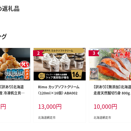
め返礼品
ング
】【訳あり】北海道
Rimo カップソフトクリーム
【訳あり】【無添加】北海
産 冷凍帆立貝柱
〈120ml×16個〉 ABA002
走産天然鮭切り身 800g 
で便利な小玉） 8
AE016
0
円
13,000
円
10,000
円
×2） ABR023
北海道網走市
北海道網走市