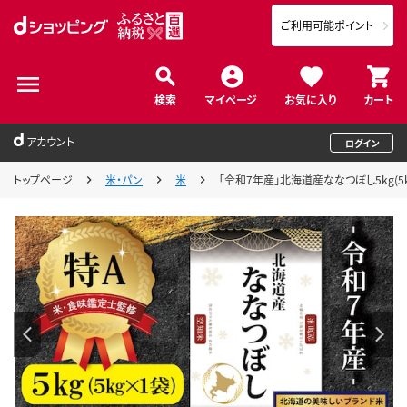
ご利用可能ポイント
検索
マイページ
お気に入り
カート
アカウント
ログイン
トップページ
米・パン
米
「令和7年産」北海道産ななつぼし5kg(5