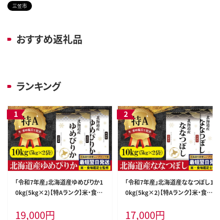
三笠市
おすすめ返礼品
ランキング
「令和7年産」北海道産ゆめぴりか1
「令和7年産」北海道産ななつぼし1
0kg(5kg×2)【特Aランク】米・食味
0kg(5kg×2)【特Aランク】米・食味
鑑定士監修＜最短翌日発送＞【16
鑑定士監修＜最短翌日発送＞【16
19,000
円
17,000
円
06120】
06018】