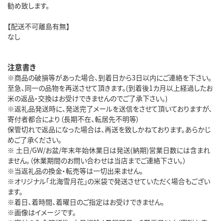
勧め致します。
【配送不可離島有無】
なし
注意書き
※商品の破損等があった場合、到着日から3日以内にご連絡を下さい。
至急、同一の品物を再送させて頂きます。(到着後1カ月以上経過したお
米の返品・交換はお受けできませんのでご了承下さい。)
※返礼品発送時に、発送完了メールを送信をさせて頂いておりますが、
寄付者都合により（長期不在、転居先不明等）
保管切れで返品になった場合は、再送を致しかねております。あらかじ
めご了承ください。
※ 土日/GW/お盆/年末年始休業日は発送(納期)営業日数には含まれ
ません。（休業期間のお問い合わせは当店までご連絡下さい。）
※当返礼品の換金・転売等は一切出来ません。
※オリジナル「北海雪月花」の米袋で発送させていただく場合もござい
ます。
※着日、着時間、着曜日のご指定はお受けできません。
※画像はイメージです。