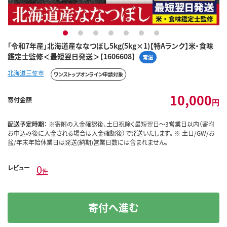
1
2
3
4
5
6
7
「令和7年産」北海道産ななつぼし5kg(5kg×1)【特Aランク】米・食味
鑑定士監修＜最短翌日発送＞【1606608】
常温
北海道三笠市
ワンストップオンライン申請対象
10,000
寄付金額
円
配送予定時期：
※寄附の入金確認後、土日祝除く最短翌日～3営業日以内（寄附
お申込み後に入金される場合は入金確認後）で発送いたします。 ※ 土日/GW/お
盆/年末年始休業日は発送(納期)営業日数には含まれません。
0
レビュー
件
寄付へ進む