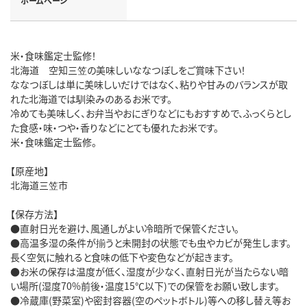
ホームページ
米・食味鑑定士監修！
北海道 空知三笠の美味しいななつぼしをご賞味下さい！
ななつぼしは単に美味しいだけではなく、粘りや甘みのバランスが取
れた北海道では馴染みのあるお米です。
冷めても美味しく、お弁当やおにぎりなどにもおすすめで、ふっくらとし
た食感・味・つや・香りなどにとても優れたお米です。
米・食味鑑定士監修。
【原産地】
北海道三笠市
【保存方法】
●直射日光を避け、風通しがよい冷暗所で保管ください。
●高温多湿の条件が揃うと未開封の状態でも虫やカビが発生します。
長く空気に触れると食味の低下や変色などが起きます。
●お米の保存は温度が低く、湿度が少なく、直射日光が当たらない暗
い場所(湿度70%前後・温度15℃以下)での保管をお願い致します。
●冷蔵庫(野菜室)や密封容器(空のペットボトル)等への移し替え等お