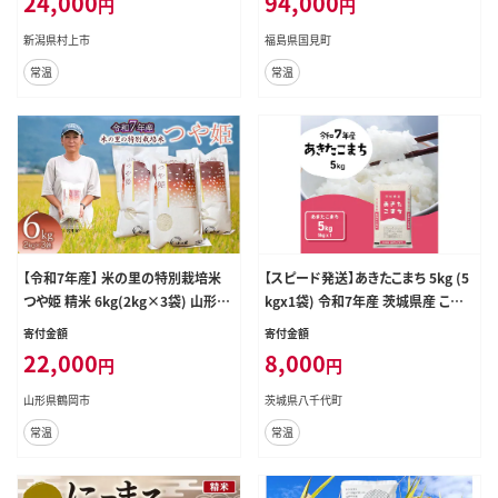
24,000
94,000
円
円
新潟県村上市
福島県国見町
常温
常温
【令和7年産】 米の里の特別栽培米
【スピード発送】あきたこまち 5kg (5
つや姫 精米 6kg(2kg×3袋) 山形県
kgx1袋) 令和7年産 茨城県産 こしひ
鶴岡市産 K-763
かり 白米 精米 茨城県 八千代町 お
寄付金額
寄付金額
米 米 [RA092yai]
22,000
8,000
円
円
山形県鶴岡市
茨城県八千代町
常温
常温