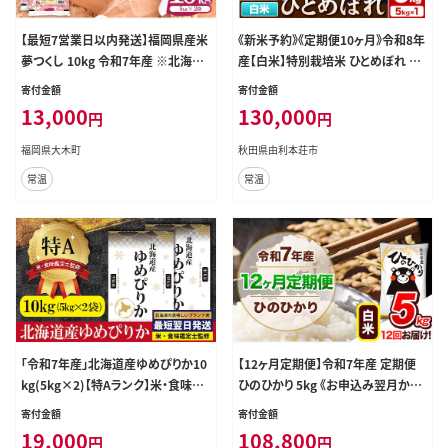
【最短7営業日以内発送】福岡県産米
《新米予約》《定期便10ヶ月》令和8年
夢つくし 10kg 令和7年産 ※北海道・
産【白米】特別栽培米 ひとめぼれ 5k
沖縄・離島は配送不可 |【精米 単一
g 秋田県産 [ひとめぼれ 米 お米 白
寄付金額
寄付金額
米 単一原料米 7年産 国産 お米 ブラ
米 精米 特別栽培米 ブランド米 食卓
13,000
130,000
円
円
ンド米 5kg × 2 ゆめつくし】CY009
秋田県産 秋田県 由利本荘市]
_01
福岡県大木町
秋田県由利本荘市
常温
常温
「令和7年産」北海道産ゆめぴりか10
【12ヶ月定期便】令和7年産 定期便
kg(5kg×2)【特Aランク】米・食味鑑
ひのひかり 5kg 《お申込み翌月から
定士監修＜最短翌日発送＞【16061
出荷》令和7年産 熊本県産 ふるさと
寄付金額
寄付金額
20】
納税 白米 精米 ひの 米 こめ ふるさ
19,000
108,800
円
円
とのうぜい ヒノヒカリ コメ 熊本米