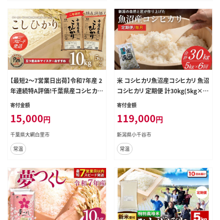
【最短2～7営業日出荷】令和7年産 2
米 コシヒカリ魚沼産コシヒカリ 魚沼
年連続特A評価!千葉県産コシヒカリ
コシヒカリ 定期便 計30kg(5kg×6
10kg（5kg×2袋） お米 10kg 千葉県
回) 毎月お届け 令和8年産 先行予約
寄付金額
寄付金額
産 大網白里市 コシヒカリ 米 精米 こ
精米 共栄農工社 | 魚沼産こしひかり
15,000
119,000
円
円
め 送料無料 E001
魚沼こしひかり 新潟県産コシヒカリ
新潟産コシヒカリ 新潟県産こしひか
千葉県大網白里市
新潟県小千谷市
り こしひかり 新潟産こしひかり 新潟
常温
常温
こしひかり 新潟コシヒカリ お米 白米
おこめ コメ オコメ にいがた 新潟県
小千谷市 【0002-KY14DB00】