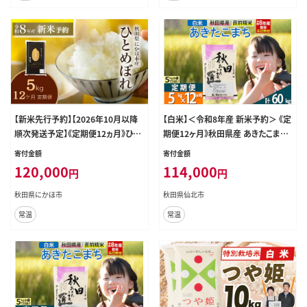
【新米先行予約】【2026年10月以降
【白米】＜令和8年産 新米予約＞ 《定
順次発送予定】《定期便12ヵ月》ひと
期便12ヶ月》秋田県産 あきたこまち
めぼれ 令和8年度産 精米5kg【精米
5kg (5kg×1袋)×12回 5キロ お米
寄付金額
寄付金額
白米 米 コメ お米 おこめ ブランド米
匠 [サンファーム西木 米5kg 米 5kg
120,000
114,000
円
円
ご飯 ごはん 秋田 にかほ】
米 5kg定期便 お米定期便 白米 あき
たこまち ごはん 米 お米 精米5kg]
秋田県にかほ市
秋田県仙北市
常温
常温