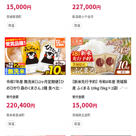
産/白米】K2457
予約 精米 共栄農工社 | 魚沼産こし
15,000
227,000
円
円
ひかり 魚沼こしひかり 新潟県産コシ
ヒカリ 新潟産コシヒカリ 新潟県産こ
茨城県境町
新潟県小千谷市
しひかり こしひかり 新潟産こしひか
常温
常温
り 新潟こしひかり 新潟コシヒカリ お
米 白米 おこめ コメ オコメ にいがた
新潟県 小千谷市 【0002-KY17DB0
0】
令和7年産 無洗米【12ヶ月定期便】ひ
【新米先行予約】 令和8年産 茨城県
のひかり 森のくまさん 2種 食べ比べ
産 ふくまる 10kg（5kg×2袋） ／ 新
10kg (5kg × 2袋) 計12回お届け
米 先行受付 先行予約 2026年 米 お
寄付金額
寄付金額
無洗米 熊本県産 単一原料米 ひの
米 精米 特A米 特A 特A評価 旨味 安
220,400
15,000
円
円
森くま 熊本県 長洲町《お申込み翌月
心 美味しい 茨城県 五霞町
から出荷》---hm7tei_220400_10k
熊本県長洲町
茨城県五霞町
g_mo12_ng---
常温
常温