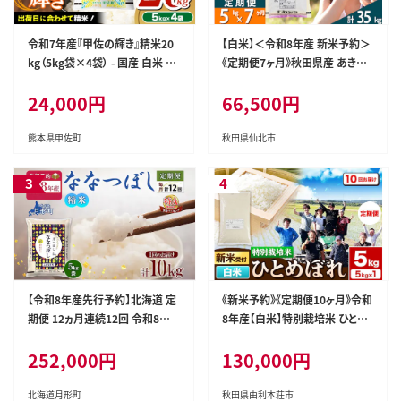
令和7年産『甲佐の輝き』精米20
【白米】＜令和8年産 新米予約＞
kg（5kg袋×4袋） - 国産 白米 精
《定期便7ヶ月》秋田県産 あきた
米 お米 ブレンド米 複数原料米
こまち 5kg (5kg×1袋)×7回 5
24,000円
66,500円
訳あり 厳選 マイスター 生活応
キロ お米 匠 [サンファーム西木
援 ひのひかり 森のくまさん おす
米5kg 米 5kg 米 5kg定期便 お
すめ 熊本県 甲佐町【価格改定Z
米定期便 白米 あきたこまち ごは
熊本県甲佐町
秋田県仙北市
R】
ん 米 お米 精米5kg]
【令和8年産先行予約】北海道 定
《新米予約》《定期便10ヶ月》令和
期便 12ヵ月連続12回 令和8年
8年産【白米】特別栽培米 ひとめ
産 ななつぼし 5kg×2袋 特A 精
ぼれ 5kg 秋田県産 [ひとめぼれ
252,000円
130,000円
米 米 白米 ご飯 お米 ごはん 国産
米 お米 白米 精米 特別栽培米
北海道産 ブランド米 おにぎり ふ
ブランド米 食卓 秋田県産 秋田
っくら 常温 お取り寄せ 産地直送
県 由利本荘市]
北海道月形町
秋田県由利本荘市