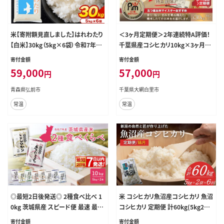
米【寄附額見直しました】はれわたり
＜3ヶ月定期便＞2年連続特A評価！
【白米】30kg（5kg×6袋）令和7年産
千葉県産コシヒカリ10kg×3ヶ月連
特A 青森県産 [米 はれわたり 白米
続 計30kg ふるさと納税 米 お米 定
寄付金額
寄付金額
精米 ブランド米 青森県産 東北]
期便 10kg 3か月 30kg 千葉県産 大
59,000
57,000
円
円
網白里市コシヒカリ 精米 こめ 送料
無料 E020
青森県弘前市
千葉県大網白里市
常温
常温
◎最短2日後発送◎ 2種食べ比べ 1
米 コシヒカリ魚沼産コシヒカリ 魚沼
0kg 茨城県産 スピード便 最速 最短
コシヒカリ 定期便 計60kg(5kg2袋
米 精米 小分け 2025年産【令和7年
×6回) 隔月お届け 令和8年産 先行
寄付金額
寄付金額