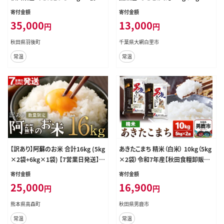
3回 毎月お届け 羽後町産 [藤原商
袋） お米 10kg 千葉県産 大網白里
寄付金額
寄付金額
店]【 米 お米 白米 精米 あきたこまち
市 ふさこがね 米 精米 こめ 送料無
35,000
13,000
円
円
アキタコマチ 定期 定期便 美味しい
料 A004
秋田 羽後 】
秋田県羽後町
千葉県大網白里市
常温
常温
【訳あり】阿蘇のお米 合計16kg (5kg
あきたこまち 精米（白米） 10kg（5kg
×2袋+6kg×1袋) 【7営業日発送】
×2袋）令和7年産【秋田食糧卸販売】
精米 お米 米 おすすめ 人気 ランキン
[あきたこまち ブランド米 お米 白米
寄付金額
寄付金額
グ
精米 米どころ 秋田 秋田県産]
25,000
16,900
円
円
熊本県高森町
秋田県男鹿市
常温
常温