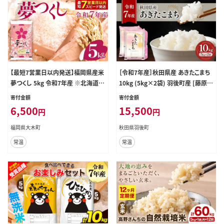
【最短7営業日以内発送】福岡県産米
［令和7年産］秋田県産 あきたこまち
夢つくし 5kg 令和7年産 ※北海道・
10kg (5kg×2袋) 羽後町産 [藤原商
沖縄・離島は配送不可 |【精米 単一
店]【 米 お米 白米 精米 あきたこまち
寄付金額
寄付金額
米 単一原料米 7年産 国産 お米 ブラ
アキタコマチ 美味しい 秋田 羽後 】
6,500
15,500
円
円
ンド米 5kg × 1 ゆめつくし】CY008
_01
福岡県大木町
秋田県羽後町
常温
常温