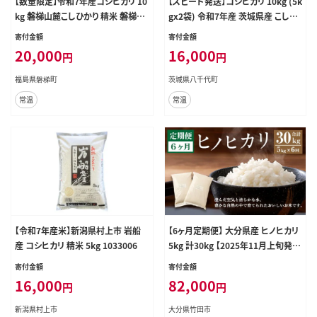
【数量限定】令和7年産コシヒカリ 10
【スピード発送】コシヒカリ 10kg (5k
kg 磐梯山麓こしひかり 精米 磐梯町
gx2袋) 令和7年産 茨城県産 こしひ
産 福島県産 会津産
かり 白米 精米 茨城県 八千代町 お
寄付金額
寄付金額
米 米 [RA087yai]
20,000
16,000
円
円
福島県磐梯町
茨城県八千代町
常温
常温
【令和7年産米】新潟県村上市 岩船
【6ヶ月定期便】 大分県産 ヒノヒカリ
産 コシヒカリ 精米 5kg 1033006
5kg 計30kg 【2025年11月上旬発送
開始】
寄付金額
寄付金額
16,000
82,000
円
円
新潟県村上市
大分県竹田市