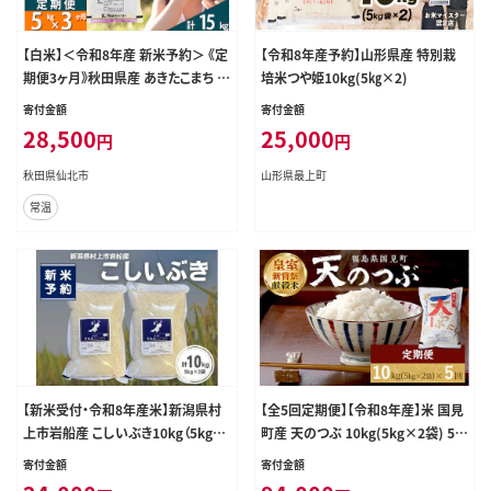
【白米】＜令和8年産 新米予約＞ 《定
【令和8年産予約】山形県産 特別栽
期便3ヶ月》秋田県産 あきたこまち 5
培米つや姫10kg(5㎏×2)
kg (5kg×1袋)×3回 5キロ お米 匠
寄付金額
寄付金額
[サンファーム西木 米5kg 米 5kg 米
28,500
25,000
円
円
5kg定期便 お米定期便 白米 あきた
こまち ごはん 米 お米 精米5kg]
秋田県仙北市
山形県最上町
常温
【新米受付・令和8年産米】新潟県村
【全5回定期便】【令和8年産】米 国見
上市岩船産 こしいぶき10kg（5kg×
町産 天のつぶ 10kg(5kg×2袋) 5回
2袋）1099005N
定期便 ※2026年10月～発送
寄付金額
寄付金額