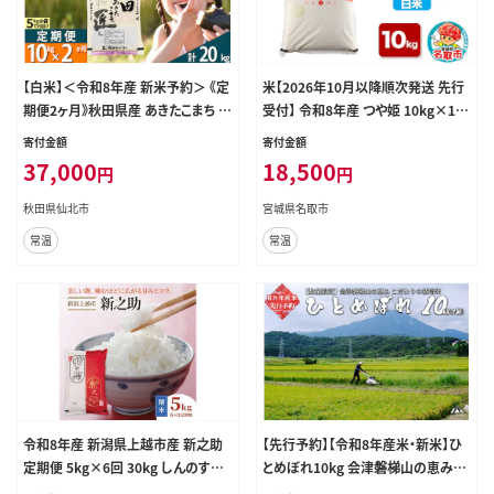
【白米】＜令和8年産 新米予約＞ 《定
米【2026年10月以降順次発送 先行
期便2ヶ月》秋田県産 あきたこまち 1
受付】 令和8年産 つや姫 10kg×1袋
0kg (5kg×2袋)×2回 10キロ お米
【白米】至極の一杯 こだわりのお米
寄付金額
寄付金額
匠 [サンファーム西木「米10kg 」米 1
オシャレな袋 [ラ・ファータ つや姫 ブ
37,000
18,500
円
円
0kg 米 10kg定期便 お米定期便 白
ランド米 お米 白米 精米 米どころ 宮
米 あきたこまち ごはん 米 お米 精米
城]
秋田県仙北市
宮城県名取市
10kg]
常温
常温
令和8年産 新潟県上越市産 新之助
【先行予約】【令和8年産米・新米】ひ
定期便 5kg×6回 30kg しんのすけ
とめぼれ10kg 会津磐梯山の恵みこ
新米 先行予約 蛍の里
だわり栽培米 令和8年10月下旬頃よ