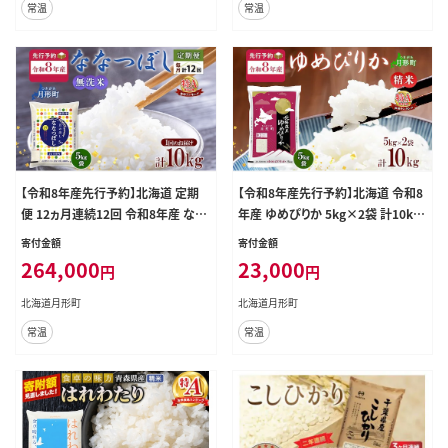
常温
常温
【令和8年産先行予約】北海道 定期
【令和8年産先行予約】北海道 令和8
便 12ヵ月連続12回 令和8年産 なな
年産 ゆめぴりか 5kg×2袋 計10kg
つぼし 無洗米 5kg×2袋 特A 米 白
特A 精米 米 白米 ご飯 お米 ごはん
寄付金額
寄付金額
米 ご飯 お米 ごはん 国産 ブランド米
国産 ブランド米 肉料理 ギフト 常温
264,000
23,000
円
円
時短 便利 常温 お取り寄せ 産地直送
お取り寄せ 産地直送 送料無料
送料無料 月形
北海道月形町
北海道月形町
常温
常温