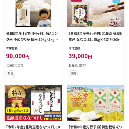
令和8年産 【定期便4ヶ月】 特Aラン
【令和8年産先行予約】北海道 令和8
ク米 ゆめぴりか 精米 10kg（5kg×2
年産 ななつぼし 5kg×4袋 計20kg
袋）【11月発送】雪冷気 籾貯蔵 雪中
特A 精米 米 白米 ご飯 お米 ごはん
寄付金額
寄付金額
米 北海道 nr-1711
国産 ブランド米 おにぎり ふっくら
90,000
39,000
円
円
常温 お取り寄せ 産地直送 送料無料
月形
北海道沼田町
北海道月形町
常温
常温
「令和7年産」北海道産ななつぼし10
【令和8年産先行予約】特別栽培米つ