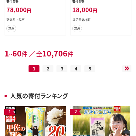
寄付金額
寄付金額
り発送予定 減農薬 会津産 福島産
78,000
18,000
円
円
新潟県上越市
福島県磐梯町
常温
常温
1
60
10,706
~
件 ／ 全
件
1
2
3
4
5
人気の寄付ランキング