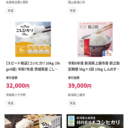
5_33800_20k---
佐賀県吉野ヶ里町
岡山県浅口市
常温
常温
【スピード発送】コシヒカリ 20kg (5k
令和8年産 新潟県上越市産 新之助
gx4袋) 令和7年産 茨城県産 こしひ
定期便 5kg×3回 15kg しんのすけ
かり 白米 精米 茨城県 八千代町 お
新米 先行予約 蛍の里
寄付金額
寄付金額
米 米 [RA088yai]
32,000
39,000
円
円
茨城県八千代町
新潟県上越市
常温
常温