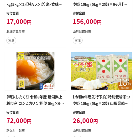
kg(5kg×2)【特Aランク】米・食味鑑
や姫 10kg (5kg×2袋)×6ヶ月【定
定士監修＜最短翌日発送＞【16060
期便】 鶴岡協同ファーム
寄付金額
寄付金額
18】
17,000
156,000
円
円
北海道三笠市
山形県鶴岡市
常温
常温
【精米したて！】 令和8年産 新潟県上
【令和8年産先行予約】特別栽培米つ
越市産 コシヒカリ 定期便 5kg×6回
や姫 10kg (5kg×2袋) 山形県鶴岡
30kg 新米 先行予約 蛍の里
産 鶴岡協同ファーム
寄付金額
寄付金額
72,000
26,000
円
円
新潟県上越市
山形県鶴岡市