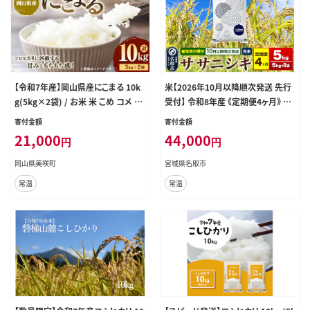
【令和7年産】岡山県産にこまる 10k
米【2026年10月以降順次発送 先行
g(5kg×2袋) / お米 米 こめ コメ 白
受付】 令和8年産 《定期便4ヶ月》 こ
米 白飯 にこまる 飯 ご飯 おにぎり オ
だわりのお米 ササニシキ 5kg×1袋
寄付金額
寄付金額
ニギリ 甘み もちもち感 国産 岡山県
【白米】 [ラ・ファータ ササニシキ ブラ
21,000
44,000
円
円
産
ンド米 お米 白米 精米 米どころ 宮
城]
岡山県美咲町
宮城県名取市
常温
常温