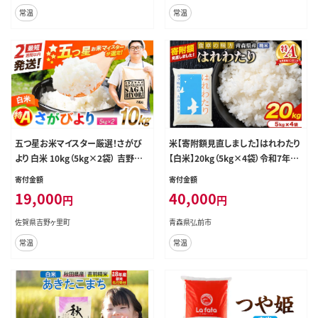
常温
常温
五つ星お米マイスター厳選！さがび
米【寄附額見直しました】はれわたり
より 白米 10kg（5kg×2袋） 吉野ヶ
【白米】20kg（5kg×4袋）令和7年産
里町/大塚米穀店 [FCW046]
特A 青森県産 [米 はれわたり 白米
寄付金額
寄付金額
精米 ブランド米 青森県産 東北]
19,000
40,000
円
円
佐賀県吉野ヶ里町
青森県弘前市
常温
常温