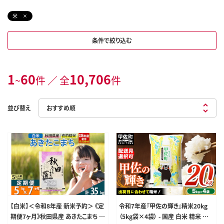
米
条件で絞り込む
1
60
10,706
~
件 ／ 全
件
並び替え
【白米】＜令和8年産 新米予約＞ 《定
令和7年産『甲佐の輝き』精米20kg
期便7ヶ月》秋田県産 あきたこまち 5
（5kg袋×4袋） - 国産 白米 精米 お