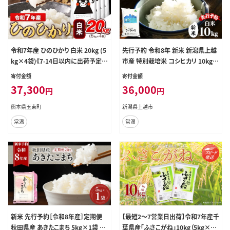
令和7年産 ひのひかり 白米 20kg (5
先行予約 令和8年 新米 新潟県上越
kg×4袋)《7-14日以内に出荷予定
市産 特別栽培米 コシヒカリ 10kg
(土日祝除く)》熊本県産 ひの 白米 精
（5kg×2袋）お米 コメ こしひかり ふ
寄付金額
寄付金額
米 米 こめ ヒノヒカリ コメ お米 おこ
ぁーむ大地
37,300
36,000
円
円
め---gkt_lcl_711_20kg---
熊本県玉東町
新潟県上越市
常温
常温
新米 先行予約［令和8年産］定期便
【最短2～7営業日出荷】令和7年産千
秋田県産 あきたこまち 5kg×1袋 全
葉県産「ふさこがね」10kg（5kg×2