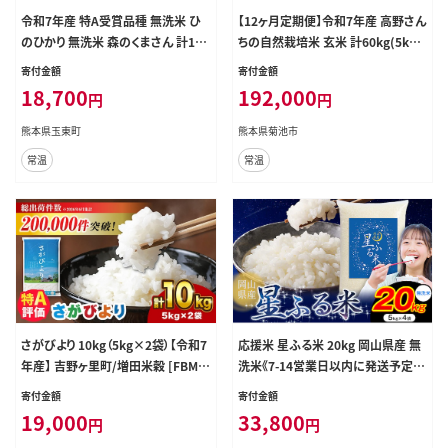
令和7年産 特A受賞品種 無洗米 ひ
【12ヶ月定期便】令和7年産 高野さん
のひかり 無洗米 森のくまさん 計10k
ちの自然栽培米 玄米 計60kg(5kg
g 食べ比べ 厳選お楽しみセット 熊
×1袋/月×12回) 《通常パッケージ》
寄付金額
寄付金額
本県産 玉東町産含む 5kg×2袋 無
株式会社有機農場《お申込み翌月か
18,700
192,000
円
円
洗米 精米 玉東町 森くま 10kg《7-14
ら出荷》熊本県 菊池市 米 お米 ヒノ
日以内に出荷予定(土日祝除く)》ブ
ヒカリ ひのひかり 自然栽培米 七城
熊本県玉東町
熊本県菊池市
ランド米---gkt_lcl_719_10kg---
物語 熊本県産---045-3033---
常温
常温
さがびより 10kg（5kg×2袋）【令和7
応援米 星ふる米 20kg 岡山県産 無
年産】 吉野ヶ里町/増田米穀 [FBM0
洗米《7-14営業日以内に発送予定》
18]
ふるさと 岡山 岡山県 浅口市 米 送
寄付金額
寄付金額
料無料 ブレンド米 無洗米 おにぎり
19,000
33,800
円
円
米 コメ お米---124_3941_7e14e_2