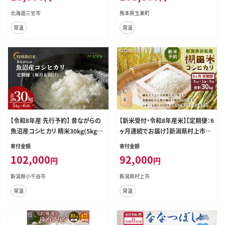
ひのもり---gkt_lcl_521_mo12---
北海道三笠市
熊本県玉東町
常温
常温
【令和8年産 先行予約】 昔ながらの
【新米受付・令和8年産米】【定期便：6
魚沼産コシヒカリ 精米30kg(5kg×
ヶ月連続でお届け】新潟県村上市岩
毎月全6回) 農園ビギン 【0002-BN1
船産 棚田米コシヒカリ 5kg×6ヶ月
寄付金額
寄付金額
2DB00-02】
1011004N
102,000
92,000
円
円
新潟県小千谷市
新潟県村上市
常温
常温