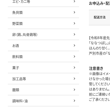
エビ・カニ等
お申込み・配
魚貝類
配送方法
野菜類
卵（鶏、烏骨鶏等）
【令和8年産先
「ななつぼし
お酒
ほんのり甘く
芦別市産の『
飲料類
菓子
注意書き
※画像はイメ
加工品等
けなかった場
管してくださ
はありません
麺類
前にご連絡い
ご了承ください。
調味料・油