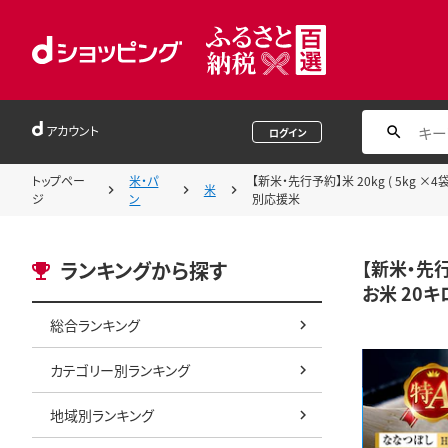
アカウント
ログイン
トップペー
米・パ
【新米・先行予約】米 20kg ( 5kg 
米
ジ
ン
別応援米
【新米・先行
ランキングから探す
お米 20キ
総合ランキング
カテゴリー別ランキング
地域別ランキング