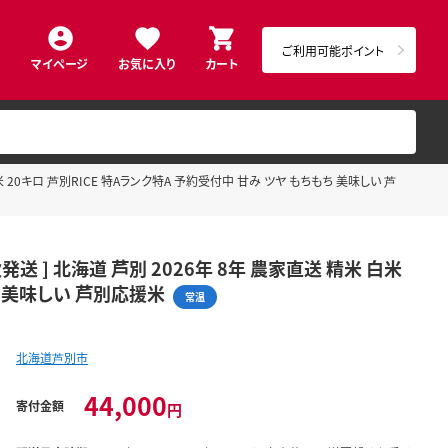
ご利用可能ポイント
マイページ
お気に入り
カート
 お米 20キロ 芦別RICE 特Aランク特A 予約受付中 甘み ツヤ もちもち 美味しい 芦
次発送 ] 北海道 芦別 2026年 8年 農家直送 精米 白米
ち 美味しい 芦別応援米
常温
北海道芦別市
44,000
寄付金額
円