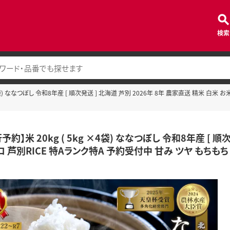
検索
×4袋) ななつぼし 令和8年産 [ 順次発送 ] 北海道 芦別 2026年 8年 農家直送 精米 白米
予約】米 20kg ( 5kg ×4袋) ななつぼし 令和8年産 [ 順
ロ 芦別RICE 特Aランク特A 予約受付中 甘み ツヤ もちも