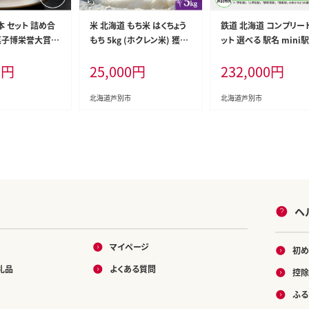
本 セット 詰め合
米 北海道 もち米 はくちょう
鉄道 北海道 コンプリー
菓子博栄誉大賞受
もち 5kg (ホクレン米) 獲得
ット 選べる 駅名 mini
 ようかん 羊羹
白米 お取り寄せ ごはん 道産
標 キーホルダー クリア
0
円
25,000
円
232,000
円
ーツ デザート お
米 ブランド米 5キロ お米 ご
ネット 駅プレスタンド 
特産品 ゆり根 百
飯 米 北海道米 送料無料 北
ネット 木製駅名標根付 
 北海道 芦別市
海道 芦別市
ト JR北海道 根室本線 
北海道芦別市
北海道芦別市
ファン JR 電車 ミニ ミ
イズ 看板 プレート 飾り
詰め合わせ グッズ芦別
ヘ
マイページ
初め
礼品
よくある質問
控除
ふる