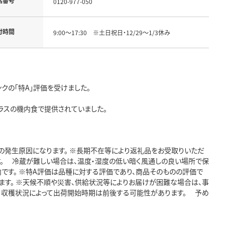
話番号
0120-977-050
付時間
9:00～17:30 ※土日祝日・12/29～1/3休み
クの「特A」評価を受けました。
ラスの機内食で提供されていました。
虫の発生原因になります。 ※長期不在等により返礼品をお受取りいただ
す。 冷蔵が難しい場合は、温度・湿度の低い暗く風通しの良い場所で保
内です。 ※特A評価は品種に対する評価であり、商品そのものの評価で
ます。 ※天候不順や災害、供給状況等によりお届けが困難な場合は、事
 ※収穫状況によって出荷開始時期は前後する可能性があります。 予め