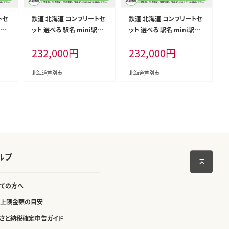
トセ
鉄道 北海道 コンプリートセ
鉄道 北海道 コンプリートセ
駅名
ット 選べる 駅名 mini駅名
ット 選べる 駅名 mini駅名
マグ
標 キーホルダー クリアマグ
標 キーホルダー クリアマグ
232,000
円
232,000
円
マグ
ネット 駅プレスタンド マグ
ネット 駅プレスタンド マグ
セッ
ネット 木製駅名標根付 セッ
ネット 木製駅名標根付 セッ
鉄道
ト JR北海道 根室本線 鉄道
ト JR北海道 根室本線 鉄道
北海道芦別市
北海道芦別市
ニサ
ファン JR 電車 ミニ ミニサ
ファン JR 電車 ミニ ミニサ
 小物
イズ 看板 プレート 飾り 小物
イズ 看板 プレート 飾り 小物
駅
詰め合わせ グッズ上芦別駅
詰め合わせ グッズ野花南駅
ルプ
ての方へ
上限金額の目安
さと納税確定申告ガイド