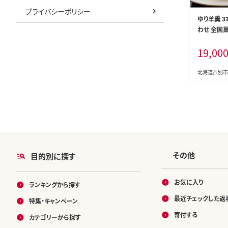
プライバシーポリシー
ゆり羊羹 3
わせ 全国
賞 北海道産
19,00
和菓子 スイ
菓子 菓子 
合根 ユリ根
北海道芦別市
その他
目的別に探す
お気に入り
ランキングから探す
最近チェックした返
特集・キャンペーン
寄付する
カテゴリーから探す