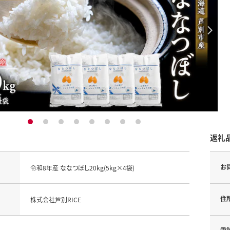
1
2
3
4
5
6
7
8
返礼
お
令和8年産 ななつぼし20kg(5kg×4袋)
住
株式会社芦別RICE