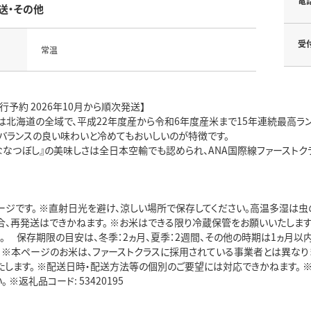
電
送・その他
受
常温
行予約 2026年10月から順次発送】
」は北海道の全域で、平成22年度産から令和6年度産米まで15年連続最高ラン
、バランスの良い味わいと冷めてもおいしいのが特徴です。
ななつぼし』の美味しさは全日本空輸でも認められ、ANA国際線ファーストク
ージです。 ※直射日光を避け、涼しい場所で保存してください。高温多湿は
合、再発送はできかねます。 ※お米はできる限り冷蔵保管をお願いいたしま
い。 保存期限の目安は、冬季：2ヵ月、夏季：2週間、その他の時期は1ヵ月以
。 ※本ページのお米は、ファーストクラスに採用されている事業者とは異なり
たします。 ※配送日時・配送方法等の個別のご要望には対応できかねます。
 ※返礼品コード: 53420195