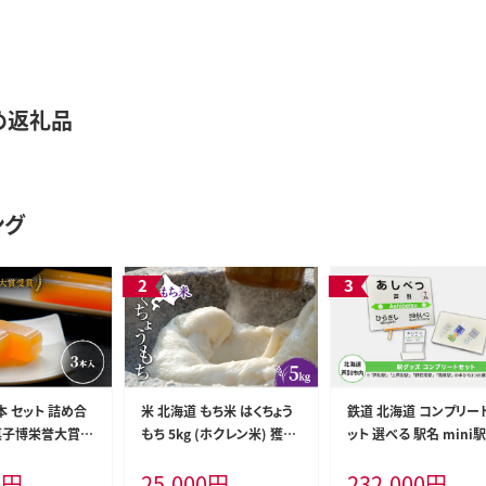
め返礼品
ング
本 セット 詰め合
米 北海道 もち米 はくちょう
鉄道 北海道 コンプリー
菓子博栄誉大賞受
もち 5kg (ホクレン米) 獲得
ット 選べる 駅名 mini
 ようかん 羊羹
白米 お取り寄せ ごはん 道産
標 キーホルダー クリア
0
円
25,000
円
232,000
円
ーツ デザート お
米 ブランド米 5キロ お米 ご
ネット 駅プレスタンド 