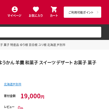
ご利用可能ポイント
マイページ
お気に入り
カート
子 菓子 特産品 ゆり根 百合根 ユリ根 北海道 芦別市
うかん 羊羹 和菓子 スイーツ デザート お菓子 菓子
北海道芦別市
19,000
寄付金額
円
0
レビュー
件