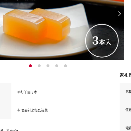
1
2
3
4
5
返礼
お
ゆり羊羹 3本
住
有限会社よねた製菓
電