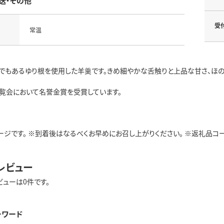
送・その他
受
常温
でもあるゆり根を使用した羊羹です。きめ細やかな舌触りと上品な甘さ、ほの
覧会において名誉金賞を受賞しています。
ジです。 ※到着後はなるべくお早めにお召し上がりください。 ※返礼品コード: 
レビュー
ビューは0件です。
ーワード