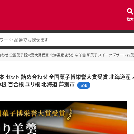
検索
め合わせ 全国菓子博栄誉大賞受賞 北海道産 ようかん 羊羹 和菓子 スイーツ デザート お菓
3本 セット 詰め合わせ 全国菓子博栄誉大賞受賞 北海道産 よ
り根 百合根 ユリ根 北海道 芦別市
常温