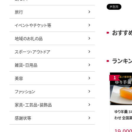
芦別市
旅行
イベントやチケット等
おすす
地域のお礼の品
スポーツ・アウトドア
ランキ
雑貨・日用品
美容
ファッション
家具・工芸品・装飾品
ゆり羊羹 3
感謝状等
わせ 全国
賞 北海道産
19,00
和菓子 スイ