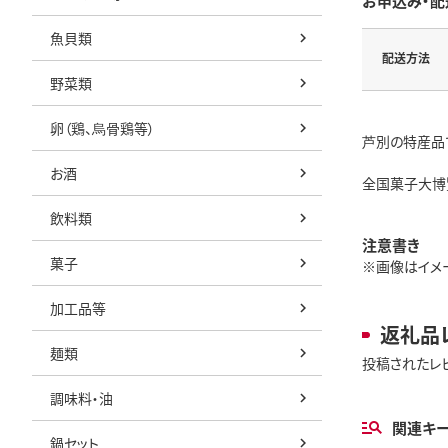
お申込み・配
魚貝類
配送方法
野菜類
卵（鶏、烏骨鶏等）
芦別の特産品
お酒
全国菓子大博
飲料類
注意書き
菓子
※画像はイメー
加工品等
返礼品
麺類
投稿されたレ
調味料・油
関連キ
鍋セット