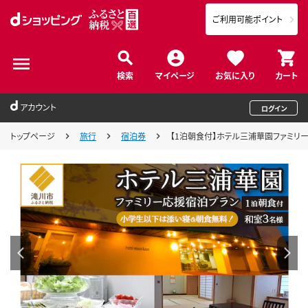
ご利用可能ポイント
検索
マイページ
お気に入り
カート
アカウント
ログイン
トップページ
旅行
宿泊券
【1泊朝食付】ホテル三浦華園ファミリ