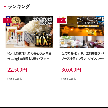
ランキング
特A 北海道滝川産 ゆめぴりか 無洗
【1泊朝食付】ホテル三浦華園ファミ
米 10kg【R8年産】お米マイスター
リー応援宿泊プラン! ツインルーム
新米 単一米 産地限定米 ブランド
2名様
22,500
円
30,000
円
米 北海道米 北海道産 白米 精米
米 こめ コメ お米 ご飯 おにぎり 道
産 送料無料 むせんまい 限定 贈答
北海道滝川市
北海道滝川市