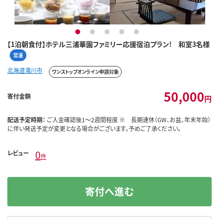
1
2
3
4
5
【1泊朝食付】ホテル三浦華園ファミリー応援宿泊プラン! 和室3名様
常温
北海道滝川市
ワンストップオンライン申請対象
50,000
寄付金額
円
配送予定時期：
ご入金確認後1～2週間程度 ※ 長期連休（GW、お盆、年末年始）
に伴い発送予定が変更となる場合がございます。予めご了承ください。
0
レビュー
件
寄付へ進む