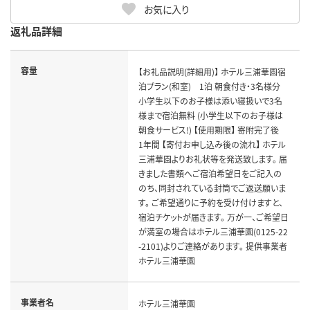
お気に入り
返礼品詳細
容量
【お礼品説明(詳細用)】 ホテル三浦華園宿
泊プラン(和室) 1泊 朝食付き・3名様分
小学生以下のお子様は添い寝扱いで3名
様まで宿泊無料 (小学生以下のお子様は
朝食サービス!) 【使用期限】 寄附完了後
1年間 【寄付お申し込み後の流れ】 ホテル
三浦華園よりお礼状等を発送致します。 届
きました書類へご宿泊希望日をご記入の
のち、同封されている封筒でご返送願いま
す。 ご希望通りに予約を受け付けますと、
宿泊チケットが届きます。 万が一、ご希望日
が満室の場合はホテル三浦華園(0125-22
-2101)よりご連絡があります。 提供事業者
ホテル三浦華園
事業者名
ホテル三浦華園