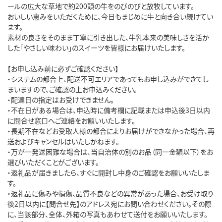
ールの広大な草地で約200頭の牛をのびのびと放牧しています。

おいしい恵みをいただくために、今日もまじめに牛と向き合い続けてい
ます。

素材の良さをそのまま丁寧に引き出した、牛乳本来の美味しさを活か
した「やさしい味わい」のスイーツを皆様にお届けいたします。

【お申し込み前に必ずご確認ください】

・システムの都合上、配送不可エリアであってもお申し込みができてし
まいますので、ご確認の上お申込みください。

・配達日の指定はお受けできません。

・不在日がある場合は、申込時に備考欄に記載または申込後3日以内
に問合せ窓口へご連絡をお願いいたします。

・長期不在などお受取人様の都合によりお届けができなかった場合、再
送およびキャンセルはいたしかねます。

・万が一発送困難な場合は、当自治体の別のお品（同一金額以下）をお
選びいただくことがございます。

・返礼品が届きましたら、すぐに開封し中身のご確認をお願いいたしま
す。

・返礼品に傷みや損傷、品質不良などの異常があった場合、お受け取り
後2日以内に【問合せ先】のアドレス宛にお問い合わせください。その際
に、当該部分、全体、外箱の写真もあわせて送付をお願いいたします。
