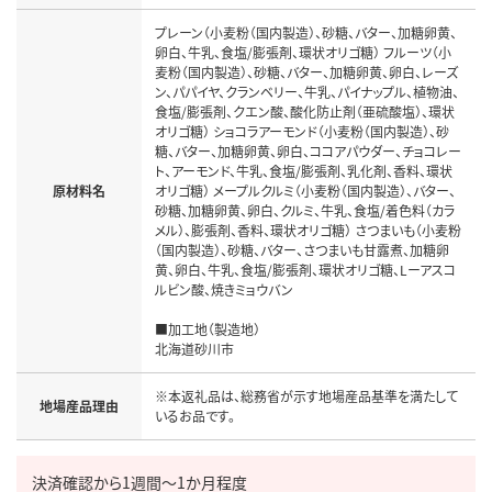
プレーン（小麦粉（国内製造）、砂糖、バター、加糖卵黄、
卵白、牛乳、食塩/膨張剤、環状オリゴ糖） フルーツ（小
麦粉（国内製造）、砂糖、バター、加糖卵黄、卵白、レーズ
ン、パパイヤ、クランベリー、牛乳、パイナップル、植物油、
食塩/膨張剤、クエン酸、酸化防止剤（亜硫酸塩）、環状
オリゴ糖） ショコラアーモンド（小麦粉（国内製造）、砂
糖、バター、加糖卵黄、卵白、ココアパウダー、チョコレー
ト、アーモンド、牛乳、食塩/膨張剤、乳化剤、香料、環状
原材料名
オリゴ糖） メープルクルミ（小麦粉（国内製造）、バター、
砂糖、加糖卵黄、卵白、クルミ、牛乳、食塩/着色料（カラ
メル）、膨張剤、香料、環状オリゴ糖） さつまいも（小麦粉
（国内製造）、砂糖、バター、さつまいも甘露煮、加糖卵
黄、卵白、牛乳、食塩/膨張剤、環状オリゴ糖、Lーアスコ
ルビン酸、焼きミョウバン

■加工地（製造地）

北海道砂川市
※本返礼品は、総務省が示す地場産品基準を満たして
地場産品理由
いるお品です。
決済確認から1週間～1か月程度
