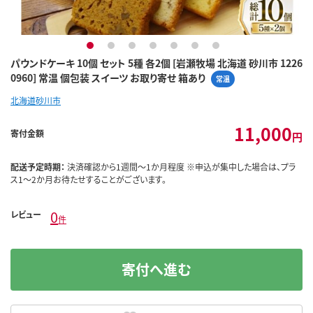
1
2
3
4
5
6
7
パウンドケーキ 10個 セット 5種 各2個 [岩瀬牧場 北海道 砂川市 1226
0960] 常温 個包装 スイーツ お取り寄せ 箱あり
常温
北海道砂川市
11,000
寄付金額
円
配送予定時期：
決済確認から1週間～1か月程度 ※申込が集中した場合は、プラ
ス1～2か月お待たせすることがございます。
0
レビュー
件
寄付へ進む