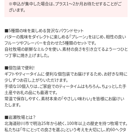
※申込が集中した場合は、プラス1～2か月お待たせすることがご
ざいます。
■5種類の味を楽しめる贅沢なパウンドセット

バターの風味をダイレクトに楽しめる「プレーン」をはじめ、相性の良い
フルーツやフレーバーを合わせた5種類のセットです。

自社牧場の新鮮なミルクを使い、素材の良さを引き立てるよう一つひと
つ丁寧に焼き上げました。

■個包装で便利！

ギフトやティータイムに 便利な個包装でお届けするため、お好きな時に
少しずつお召し上がりいただけます。

手頃な10個入りは、ご家庭でのティータイムはもちろん、ちょっとした手
土産やお礼の品にも最適です。

常温で保存しやすく、素材本来の「やさしい味わい」を皆様にお届けい
たします。

■岩瀬牧場とは？

北海道砂川市で明治25年から続く、100年以上の歴史を持つ牧場です。

私たちは「牛にとっての良さを選ぶ」という考えを大切にし、約60ヘクタ