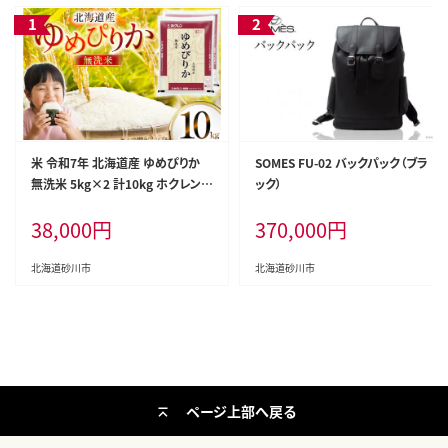
米 令和7年 北海道産 ゆめぴりか
SOMES FU-02 バックパック（ブラ
無洗米 5kg×2 計10kg ホクレンパ
ック）
ールライス [ホクレン商事 北海道
38,000
円
370,000
円
砂川市 12260953] 令和7年産 精
米 白米 お米 こめ コメ ご飯 10キロ
北海道砂川市
北海道砂川市
ページ上部へ戻る