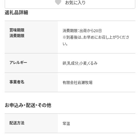
お気に入り
返礼品詳細
賞味期限
消費期限：出荷から20日

消費期限
※到着後は、お早めにお召し上がりくださ
い。
アレルギー
卵,乳成分,小麦,くるみ
事業者名
有限会社岩瀬牧場
お申込み・配送・その他
配送方法
常温