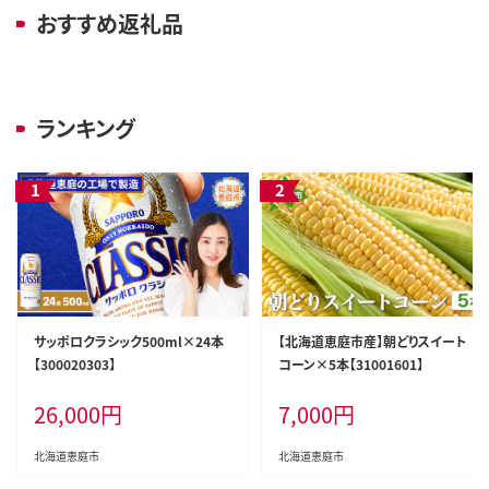
おすすめ返礼品
ランキング
サッポロクラシック500ml×24本
【北海道恵庭市産】朝どりスイート
【300020303】
コーン×5本【31001601】
26,000
円
7,000
円
北海道恵庭市
北海道恵庭市