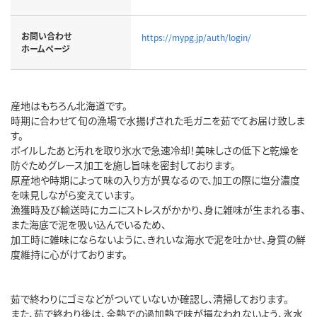
お問い合わせ
https://mypg.jp/auth/login/
ホームページ
産地はもちろん北海道です。
時期に合わせて旬の漁場で水揚げされた毛ガニを茹でてお届け致しま
す。
ボイルしたあと汚れを取り氷水で急速冷却！美味しさの低下と乾燥を
防ぐためグレース加工を施し旨味を密封しております。
原産地や時期によって味の入り方が異なるので、加工の際に塩分濃度
を味見しながら変えています。
漁獲時及び輸送時にカニにストレスがかかり、身に雑味が生まれる事、
また海底で泥を吸い込んでいるため、
加工時に雑味にならないように、きれいな海水で泥を吐かせ、身質の鮮
度維持に心がけております。
茹で終わりにゴミなどがついていないか確認し、清掃しております。
また、茹で終わり後は、余熱での過加熱で味が損なわれないよう、氷水