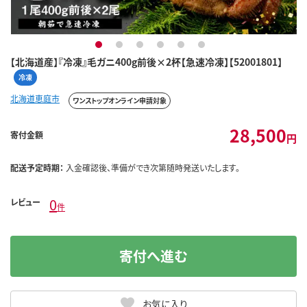
1
2
3
4
5
6
【北海道産】『冷凍』毛ガニ400g前後×2杯【急速冷凍】【52001801】
冷凍
北海道恵庭市
ワンストップオンライン申請対象
28,500
寄付金額
円
配送予定時期：
入金確認後、準備ができ次第随時発送いたします。
0
レビュー
件
寄付へ進む
お気に入り