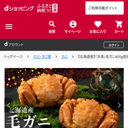
ご利用可能ポイント
検索
マイページ
お気に入り
カート
アカウント
ログイン
トップページ
エビ・カニ等
カニ
【北海道産】『冷凍』毛ガニ400g前後