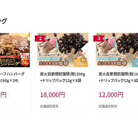
ング
ーフハンバーグ
炭火自家焙煎珈琲(粉)300g
炭火自家焙煎珈琲(粉)10
(90g×24)
+ドリップパック12g×8袋
+ドリップパック12g×8
0
円
18,000
円
12,000
円
北海道石狩市
北海道石狩市