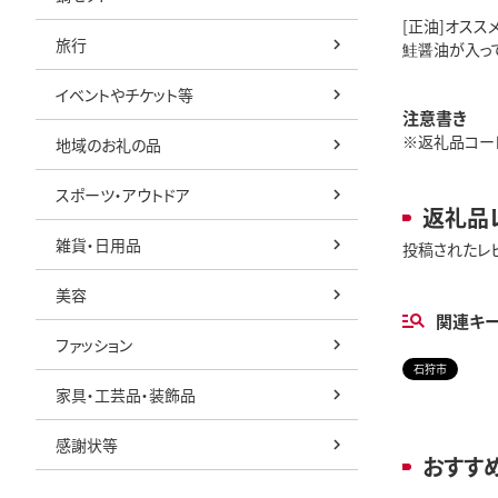
[正油]オス
旅行
鮭醤油が入っ
イベントやチケット等
注意書き
※返礼品コード:i
地域のお礼の品
スポーツ・アウトドア
返礼品
雑貨・日用品
投稿されたレ
美容
関連キ
ファッション
石狩市
家具・工芸品・装飾品
感謝状等
おすす