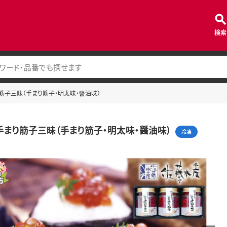
検索
筋子三昧（手まり筋子・明太味・醤油味）
手まり筋子三昧（手まり筋子・明太味・醤油味）
冷凍