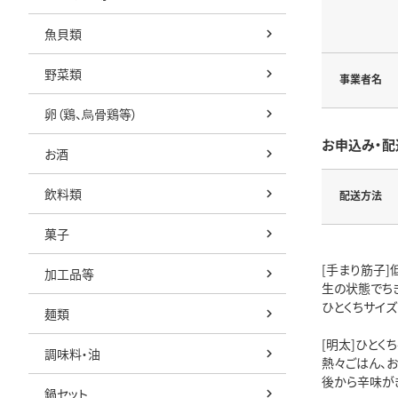
魚貝類
野菜類
事業者名
卵（鶏、烏骨鶏等）
お申込み・配
お酒
飲料類
配送方法
菓子
[手まり筋子]
加工品等
生の状態でち
ひとくちサイ
麺類
[明太]ひとく
調味料・油
熱々ごはん、お
後から辛味が
鍋セット