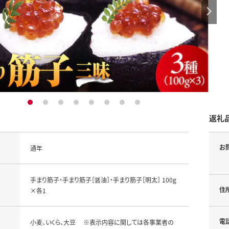
1
2
3
4
5
6
7
8
返礼
お
通年
手まり筋子・手まり筋子［醤油］・手まり筋子［明太］ 100g
住
×各1
電
小麦、いくら、大豆 ※表示内容に関しては各事業者の