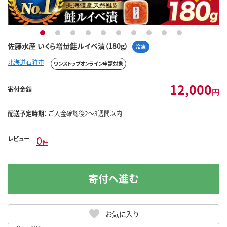
1
2
3
4
5
6
7
8
9
10
佐藤水産 いくら増量鮭ルイベ漬（180g）
冷凍
北海道石狩市
ワンストップオンライン申請対象
12,000
寄付金額
円
配送予定時期：
ご入金確認後2～3週間以内
0
レビュー
件
寄付へ進む
お気に入り