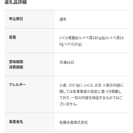
返礼品詳細
申込期日
通年
容量
いくら増量鮭ルイベ漬180ｇ(鮭ルイベ漬16
0g・いくら20ｇ)
賞味期限
冷凍60日
消費期限
アレルギー
小麦、さけ（鮭）、いくら、大豆 ※表示内容に
関しては各事業者の指定に基づき掲載し
ており、一切の内容を保証するものではご
ざいません。
事業者名
佐藤水産株式会社