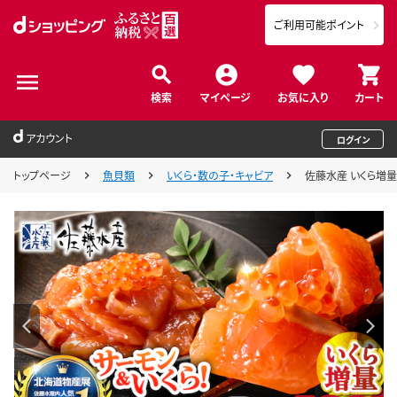
ご利用可能ポイント
検索
マイページ
お気に入り
カート
アカウント
ログイン
トップページ
魚貝類
いくら・数の子・キャビア
佐藤水産 いくら増量