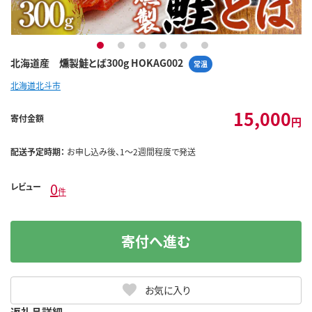
1
2
3
4
5
6
北海道産 燻製鮭とば300g HOKAG002
常温
北海道北斗市
15,000
寄付金額
円
配送予定時期：
お申し込み後、1～2週間程度で発送
0
レビュー
件
寄付へ進む
お気に入り
返礼品詳細