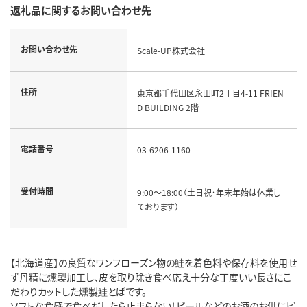
返礼品に関するお問い合わせ先
お問い合わせ先
Scale-UP株式会社
住所
東京都千代田区永田町2丁目4-11 FRIEN
D BUILDING 2階
電話番号
03-6206-1160
受付時間
9:00～18:00（土日祝・年末年始は休業し
ております）
【北海道産】の良質なワンフローズン物の鮭を着色料や保存料を使用せ
ず丹精に燻製加工し、皮を取り除き食べ応え十分な丁度いい長さにこ
だわりカットした燻製鮭とばです。
ソフトな食感で食べだしたら止まらない！ビールなどのお酒のお供にピ