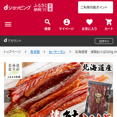
ご利用可能ポイント
検索
マイページ
お気に入り
カート
アカウント
ログイン
トップページ
魚貝類
鮭・サーモン
北海道産 燻製鮭とば300g HO