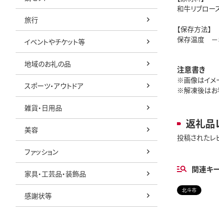
和牛リブロース
旅行
【保存方法】
保存温度 －
イベントやチケット等
地域のお礼の品
注意書き
※画像はイメ
スポーツ・アウトドア
※解凍後はお
雑貨・日用品
返礼品
美容
投稿されたレ
ファッション
関連キ
家具・工芸品・装飾品
北斗市
感謝状等