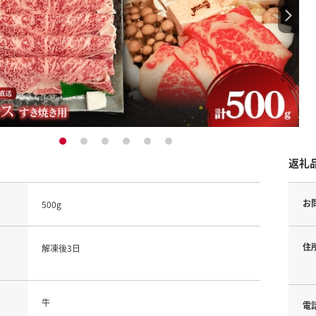
1
2
3
4
5
6
返礼
お
500g
住
解凍後3日
牛
電