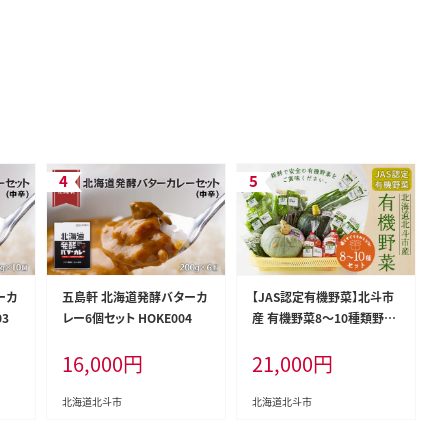
ーカ
五島軒 北海道発酵バターカ
【JAS認定有機野菜】北斗市
03
レー6個セット HOKE004
産 有機野菜8～10種類野菜
セット 紙箱入(季節で種類が
16,000
円
21,000
円
変わります) HOKB019
北海道北斗市
北海道北斗市