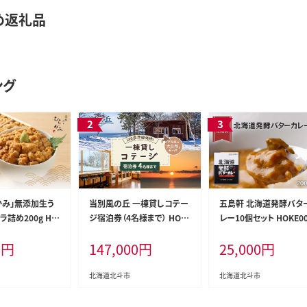
め返礼品
ング
かみ」無添加生う
当別風の丘 一棟貸しコテー
五島軒 北海道発酵バタ
詰め200g HO
ジ宿泊券（4名様まで） HOK
レー10個セット HOKE0
Z003
0
円
147,000
円
25,000
円
北海道北斗市
北海道北斗市