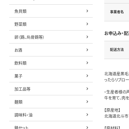
魚貝類
事業者名
野菜類
お申込み・配
卵（鶏、烏骨鶏等）
お酒
配送方法
飲料類
北海道産黒毛
菓子
ったらリブロ
加工品等
・生産者様の
牛を育て、肉
麺類
【原産地】
調味料・油
北海道北斗市
鍋セット
【原材料】