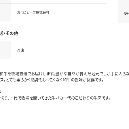
おぐにビーフ株式会社
受
送・その他
冷凍
和牛を牧場直送でお届けします。豊かな自然が育んだ地元でしか手に入らな
ース。とても柔らかく脂身もしつこくなく和牛の旨味が抜群です。
声
を切り、一代で牧場を開いてきた牛バカ一代のこだわりの牛肉です。