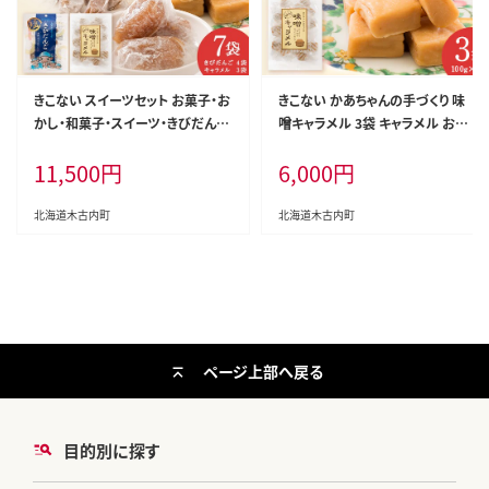
きこない スイーツセット お菓子・お
きこない かあちゃんの手づくり 味
かし・和菓子・スイーツ・きびだん
噌キャラメル 3袋 キャラメル お菓
ご・団子・キャラメル・スイーツセッ
子・おかし・和菓子・スイーツ・味
11,500
円
6,000
円
ト・セット
噌・キャラメル
北海道木古内町
北海道木古内町
ページ上部へ戻る
目的別に探す