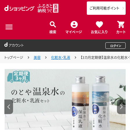
ご利用可能ポイント
検索
マイページ
お気に入り
カート
アカウント
ログイン
トップページ
美容
化粧水・乳液
【3カ月定期便】温泉水の化粧水・