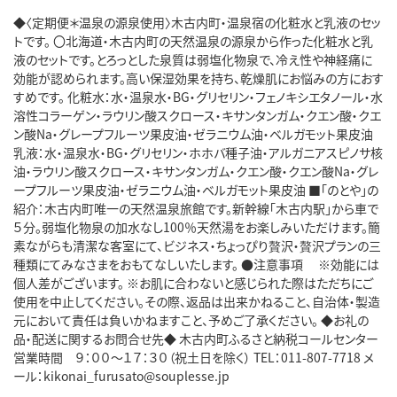
◆〈定期便＊温泉の源泉使用〉木古内町・温泉宿の化粧水と乳液のセッ
トです。 〇北海道・木古内町の天然温泉の源泉から作った化粧水と乳
液のセットです。とろっとした泉質は弱塩化物泉で、冷え性や神経痛に
効能が認められます。高い保湿効果を持ち、乾燥肌にお悩みの方におす
すめです。 化粧水：水・温泉水・BG・グリセリン・フェノキシエタノール・水
溶性コラーゲン・ラウリン酸スクロース・キサンタンガム・クエン酸・クエ
ン酸Na・グレープフルーツ果皮油・ゼラニウム油・ベルガモット果皮油
乳液：水・温泉水・BG・グリセリン・ホホバ種子油・アルガニアスピノサ核
油・ラウリン酸スクロース・キサンタンガム・クエン酸・クエン酸Na・グレ
ープフルーツ果皮油・ゼラニウム油・ベルガモット果皮油 ■「のとや」の
紹介：木古内町唯一の天然温泉旅館です。新幹線「木古内駅」から車で
５分。弱塩化物泉の加水なし100％天然湯をお楽しみいただけます。簡
素ながらも清潔な客室にて、ビジネス・ちょっぴり贅沢・贅沢プランの三
種類にてみなさまをおもてなしいたします。 ●注意事項 ※効能には
個人差がございます。 ※お肌に合わないと感じられた際はただちにご
使用を中止してください。その際、返品は出来かねること、自治体・製造
元において責任は負いかねますこと、予めご了承ください。 ◆お礼の
品・配送に関するお問合せ先◆ 木古内町ふるさと納税コールセンター
営業時間 ９：００～１７：３０（祝土日を除く） TEL：011-807-7718 メ
ール：kikonai_furusato@souplesse.jp