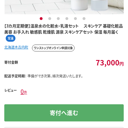
1
2
3
4
5
6
【3カ月定期便】温泉水の化粧水・乳液セット スキンケア 基礎化粧品
美容 お手入れ 敏感肌 乾燥肌 源泉 スキンケアセット 保湿 毎月届く
常温
北海道木古内町
ワンストップオンライン申請対象
73,000
寄付金額
円
配送予定時期：
準備ができ次第、順次発送いたします。
0
レビュー
件
寄付へ進む