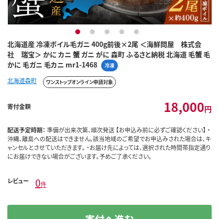
1
2
3
4
5
北海道産 冷凍ボイル毛ガニ 400g前後×2尾 ＜海鮮問屋 株式会
社 瑞宝＞ かに カニ 蟹 ガニ がに 森町 ふるさと納税 北海道 毛蟹 毛
かに 毛ガニ 毛カニ mr1-1468
冷凍
北海道森町
ワンストップオンライン申請対象
18,000
寄付金額
円
配送予定時期：
準備が出来次第、順次発送 【お申込み前に必ずご確認ください】 ・
沖縄、離島への配送はできません。該当地域のご希望でお申込みされた場合は、キ
ャンセルとさせていただきます。 ・お届け先によっては、選択された時間帯指定通り
にお届けできない場合がございます。予めご了承ください。
0
レビュー
件