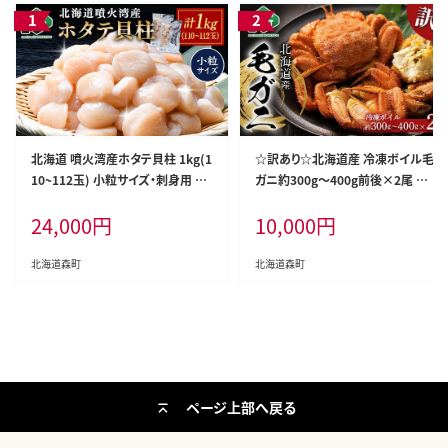
北海道 噴火湾産ホタテ貝柱 1kg(1
☆訳あり☆北海道産 冷凍ボイル毛
10~112玉) 小粒サイズ・刺身用 海
ガニ約300g～400g前後×2尾 ＜
鮮丼 森町 魚貝類 帆立 ホタテ ほた
海鮮問屋 株式会社 瑞宝＞ かに カ
24,000
円
10,000
円
て 魚介類 貝 北海道 刺身 海鮮 1kg
ニ 蟹 ガニ がに 森町 ふるさと納税
mr1-1332
北海道 毛蟹 毛かに 毛ガニ 毛カニ
mr1-1463
北海道森町
北海道森町
ページ上部へ戻る