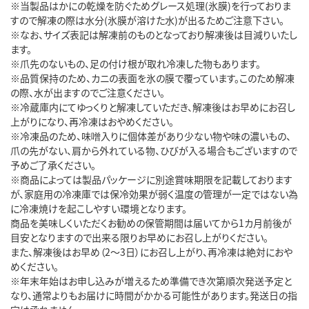
※当製品はかにの乾燥を防ぐためグレース処理(氷膜)を行っておりま
すので解凍の際は水分(氷膜が溶けた水)が出るためご注意下さい。
※なお、サイズ表記は解凍前のものとなっており解凍後は目減りいたし
ます。
※爪先のないもの、足の付け根が取れ冷凍した物もあります。
※品質保持のため、カニの表面を氷の膜で覆っています。このため解凍
の際、水が出ますのでご注意ください。
※冷蔵庫内にてゆっくりと解凍していただき、解凍後はお早めにお召し
上がりになり、再冷凍はおやめください。
※冷凍品のため、味噌入りに個体差があり少ない物や味の濃いもの、
爪の先がない、肩から外れている物、ひびが入る場合もございますので
予めご了承ください。
※商品によっては製品パッケージに別途賞味期限を記載しております
が、家庭用の冷凍庫では保冷効果が弱く温度の管理が一定ではない為
に冷凍焼けを起こしやすい環境となります。
商品を美味しくいただくお勧めの保管期間は届いてから1カ月前後が
目安となりますので出来る限りお早めにお召し上がりください。
また、解凍後はお早め（2～3日）にお召し上がり、再冷凍は絶対におや
めください。
※年末年始はお申し込みが増えるため準備でき次第順次発送予定と
なり、通常よりもお届けに時間がかかる可能性があります。発送日の指