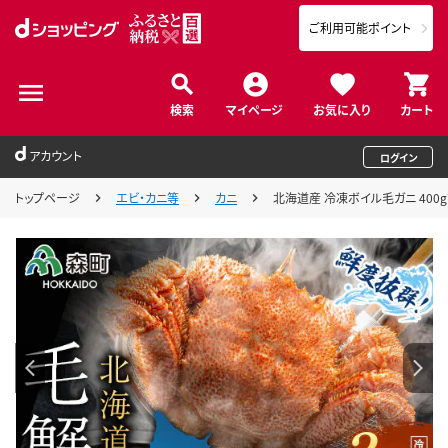
ご利用可能ポイント
検索
マイページ
お気に入り
カート
アカウント
ログイン
トップページ
エビ・カニ等
カニ
北海道産 冷凍ボイル毛ガニ 400g