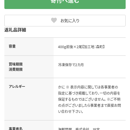
寄付へ進む
お気に入り
返礼品詳細
容量
400g前後×2尾【加工地：森町】
賞味期限
冷凍保存で2カ月
消費期限
アレルギー
かに ※ 表示内容に関しては各事業者の
指定に基づき掲載しており、一切の内容を
保証するものではございません。 ※ご不明
の点がございましたら事業者まで直接お問
い合わせ下さい。
事業者名
海鮮問屋 株式会社 瑞宝