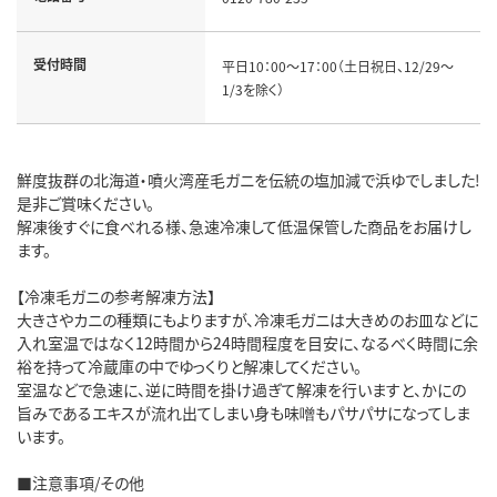
受付時間
平日10：00～17：00（土日祝日、12/29～
1/3を除く）
鮮度抜群の北海道・噴火湾産毛ガニを伝統の塩加減で浜ゆでしました!
是非ご賞味ください。
解凍後すぐに食べれる様、急速冷凍して低温保管した商品をお届けし
ます。
【冷凍毛ガニの参考解凍方法】
大きさやカニの種類にもよりますが、冷凍毛ガニは大きめのお皿などに
入れ室温ではなく12時間から24時間程度を目安に、なるべく時間に余
裕を持って冷蔵庫の中でゆっくりと解凍してください。
室温などで急速に、逆に時間を掛け過ぎて解凍を行いますと、かにの
旨みであるエキスが流れ出てしまい身も味噌もパサパサになってしま
います。
■注意事項/その他