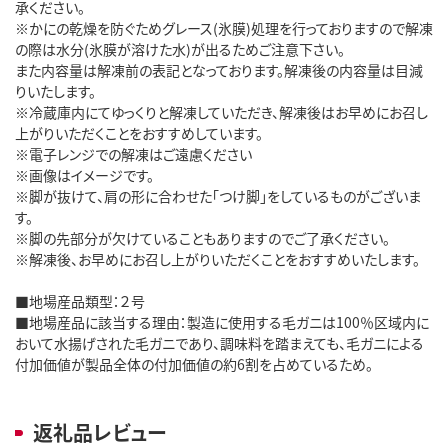
承ください。
※かにの乾燥を防ぐためグレース(氷膜)処理を行っておりますので解凍
の際は水分(氷膜が溶けた水)が出るためご注意下さい。
また内容量は解凍前の表記となっております。解凍後の内容量は目減
りいたします。
※冷蔵庫内にてゆっくりと解凍していただき、解凍後はお早めにお召し
上がりいただくことをおすすめしています。
※電子レンジでの解凍はご遠慮ください
※画像はイメージです。
※脚が抜けて、肩の形に合わせた「つけ脚」をしているものがございま
す。
※脚の先部分が欠けていることもありますのでご了承ください。
※解凍後、お早めにお召し上がりいただくことをおすすめいたします。
■地場産品類型：２号
■地場産品に該当する理由：製造に使用する毛ガニは100％区域内に
おいて水揚げされた毛ガニであり、調味料を踏まえても、毛ガニによる
付加価値が製品全体の付加価値の約6割を占めているため。
返礼品レビュー