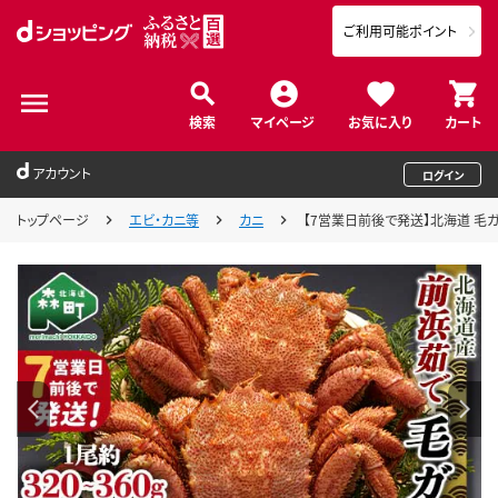
ご利用可能ポイント
検索
マイページ
お気に入り
カート
アカウント
ログイン
トップページ
エビ・カニ等
カニ
【7営業日前後で発送】北海道 毛ガニ 