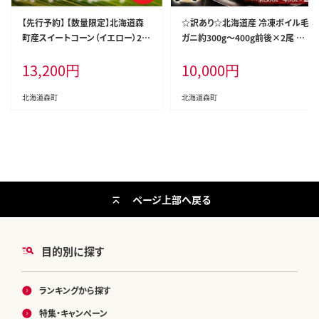
【先行予約】 【数量限定】北海道森
☆訳あり☆北海道産 冷凍ボイル毛
町産スイートコーン（イエロー）20
ガニ約300g～400g前後×2尾 ＜
本（2026年7月上旬～9月中旬頃に
海鮮問屋 株式会社 瑞宝＞ かに カ
13,200
円
10,000
円
順次お届け） とうもろこし トウモロ
ニ 蟹 ガニ がに 森町 ふるさと納税
コシ とうきび トウキビ 野菜 やさい
北海道 毛蟹 毛かに 毛ガニ 毛カニ
北海道 たっぷり 甘い 期間限定 ふ
mr1-1463
北海道森町
北海道森町
るさと納税 森町 mr1-0146
ページ上部へ戻る
目的別に探す
ランキングから探す
特集・キャンペーン