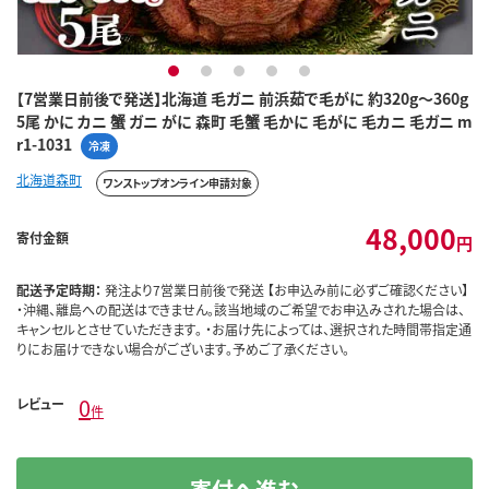
1
2
3
4
5
【7営業日前後で発送】北海道 毛ガニ 前浜茹で毛がに 約320g～360g
5尾 かに カニ 蟹 ガニ がに 森町 毛蟹 毛かに 毛がに 毛カニ 毛ガニ m
r1-1031
冷凍
北海道森町
ワンストップオンライン申請対象
48,000
寄付金額
円
配送予定時期：
発注より7営業日前後で発送 【お申込み前に必ずご確認ください】
・沖縄、離島への配送はできません。該当地域のご希望でお申込みされた場合は、
キャンセルとさせていただきます。 ・お届け先によっては、選択された時間帯指定通
りにお届けできない場合がございます。予めご了承ください。
0
レビュー
件