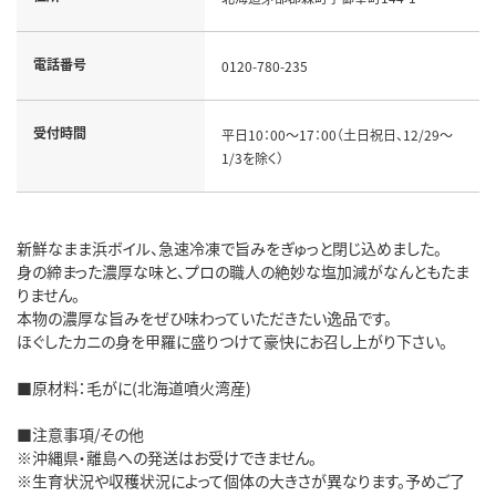
電話番号
0120-780-235
受付時間
平日10：00～17：00（土日祝日、12/29～
1/3を除く）
新鮮なまま浜ボイル、急速冷凍で旨みをぎゅっと閉じ込めました。
身の締まった濃厚な味と、プロの職人の絶妙な塩加減がなんともたま
りません。
本物の濃厚な旨みをぜひ味わっていただきたい逸品です。
ほぐしたカニの身を甲羅に盛りつけて豪快にお召し上がり下さい。
■原材料：毛がに(北海道噴火湾産)
■注意事項/その他
※沖縄県・離島への発送はお受けできません。
※生育状況や収穫状況によって個体の大きさが異なります。予めご了