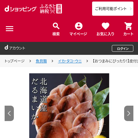
ご利用可能ポイント
検索
マイページ
お気に入り
カート
アカウント
ログイン
トップページ
魚貝類
イカ・タコ・ウニ
【おつまみにぴったり！】皮付き