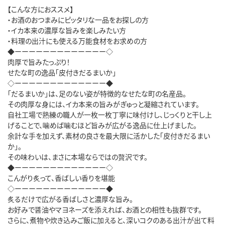
【こんな方におススメ】
・お酒のおつまみにピッタリな一品をお探しの方
・イカ本来の濃厚な旨みを楽しみたい方
・料理の出汁にも使える万能食材をお求めの方
◆ーーーーーーーーーーーーー◇
肉厚で旨みたっぷり！
せたな町の逸品「皮付きだるまいか」
◇ーーーーーーーーーーーーー◆
「だるまいか」は、足のない姿が特徴的なせたな町の名産品。
その肉厚な身には、イカ本来の旨みがぎゅっと凝縮されています。
自社工場で熟練の職人が一枚一枚丁寧に味付けし、じっくりと干し上
げることで、噛めば噛むほど旨みが広がる逸品に仕上げました。
余計な手を加えず、素材の良さを最大限に活かした「皮付きだるまい
か」。
その味わいは、まさに本場ならではの贅沢です。
◆ーーーーーーーーーーーーー◇
こんがり炙って、香ばしい香りを堪能
◇ーーーーーーーーーーーーー◆
炙るだけで広がる香ばしさと濃厚な旨み。
お好みで醤油やマヨネーズを添えれば、お酒との相性も抜群です。
さらに、煮物や炊き込みご飯に加えると、深いコクのある出汁が出て料