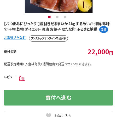
1
2
3
【おつまみにぴったり！】皮付きだるまいか 1kg するめいか 海鮮 珍味
旬 干物 乾物 ダイエット 冷凍 お菓子 せたな町 ふるさと納税
冷凍
北海道せたな町
ワンストップオンライン申請対象
22,000
寄付金額
円
配送予定時期：
入金確認後1週間程度で発送させていただきます。
0
レビュー
件
寄付へ進む
お気に入り