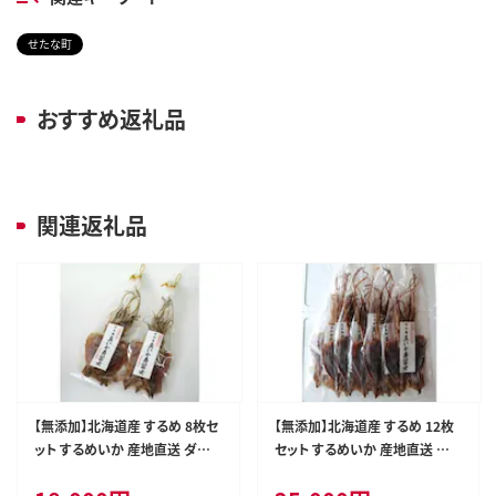
せたな町
おすすめ返礼品
関連返礼品
【無添加】北海道産 するめ 8枚セ
【無添加】北海道産 するめ 12枚
ット するめいか 産地直送 ダイ
セット するめいか 産地直送 ダイ
エット 炙り おつまみ 海鮮 せたな
エット 炙り おつまみ 海鮮 せたな
町 ふるさと納税
町 ふるさと納税