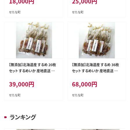
18,000
円
25,000
円
せたな町
せたな町
【無添加】北海道産 するめ 20枚
【無添加】北海道産 するめ 36枚
セット するめいか 産地直送 ダイ
セット するめいか 産地直送 ダイ
エット 炙り おつまみ 海鮮 せたな
エット 炙り おつまみ 海鮮 せたな
39,000
円
68,000
円
町 ふるさと納税
町 ふるさと納税
せたな町
せたな町
ランキング