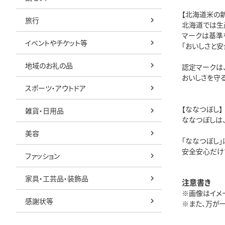
【北海道米の
旅行
北海道では生
マークは基準
イベントやチケット等
「おいしさと安
地域のお礼の品
認定マークは
おいしさを守
スポーツ・アウトドア
【ななつぼし】
雑貨・日用品
ななつぼしは
美容
「ななつぼし
安全安心だけ
ファッション
家具・工芸品・装飾品
注意書き
※画像はイメ
感謝状等
※また、万が一