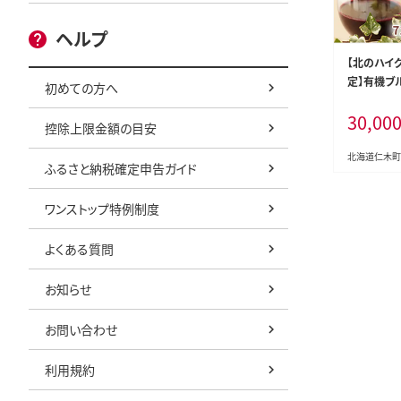
ヘルプ
【北のハイ
定】有機ブ
初めての方へ
ス 紺碧の恋
30,00
粧箱入り 
控除上限金額の目安
飲料 ジュ
果物 くだも
北海道仁木町
ふるさと納税確定申告ガイド
然農園]
ワンストップ特例制度
よくある質問
お知らせ
お問い合わせ
利用規約