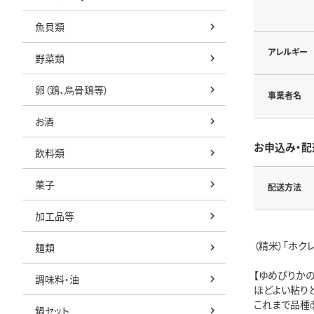
魚貝類
アレルギー
野菜類
卵（鶏、烏骨鶏等）
事業者名
お酒
お申込み・配
飲料類
菓子
配送方法
加工品等
（精米）「ホク
麺類
【ゆめぴりかの
調味料・油
ほどよい粘り
これまで品種
鍋セット