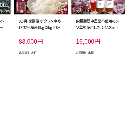
ルジ
3ヵ月 定期便 ホクレンゆめ
柴葉期間中農薬不使用のシ
ール
ぴりか（精米6kg（2kg×3
ソ葉を使用した シソジュー
ュー
袋）)※チャック付袋 お米 米
ス 1L×2本セット 箱入り 果
88,000
円
16,000
円
社八
ごはん 精米 白米 国産 北海
実飲料 [有限会社サンユー
究
道 こめ コメ [JA新おたる]
農産]
北海道仁木町
北海道仁木町