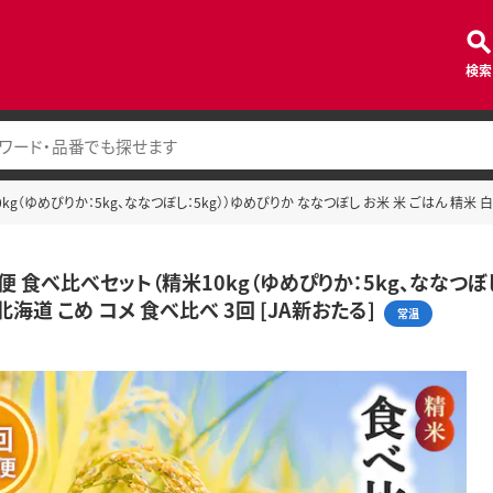
検索
kg（ゆめぴりか：5kg、ななつぼし：5kg））ゆめぴりか ななつぼし お米 米 ごはん 精米 白米
便 食べ比べセット（精米10kg（ゆめぴりか：5kg、ななつぼし
北海道 こめ コメ 食べ比べ 3回 [JA新おたる]
常温