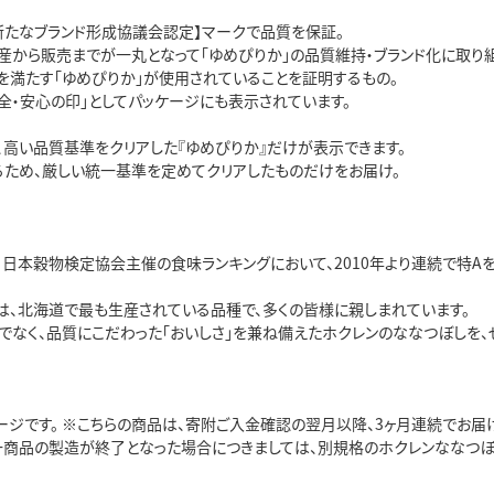
新たなブランド形成協議会認定】マークで品質を保証。
産から販売までが一丸となって「ゆめぴりか」の品質維持・ブランド化に取り組
を満たす「ゆめぴりか」が使用されていることを証明するもの。
全・安心の印」としてパッケージにも表示されています。
、高い品質基準をクリアした『ゆめぴりか』だけが表示できます。
るため、厳しい統一基準を定めてクリアしたものだけをお届け。
、日本穀物検定協会主催の食味ランキングにおいて、2010年より連続で特Aを
」は、北海道で最も生産されている品種で、多くの皆様に親しまれています。
でなく、品質にこだわった「おいしさ」を兼ね備えたホクレンのななつぼしを、
ージです。 ※こちらの商品は、寄附ご入金確認の翌月以降、3ヶ月連続でお届け
商品の製造が終了となった場合につきましては、別規格のホクレンななつぼしに変