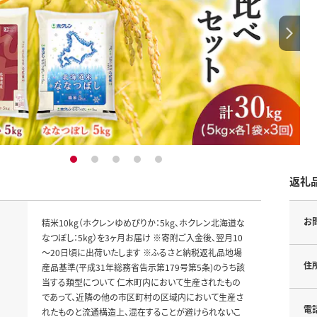
1
2
3
4
5
返礼
お
精米10kg（ホクレンゆめぴりか：5kg、ホクレン北海道な
なつぼし：5kg）を3ヶ月お届け ※寄附ご入金後、翌月10
～20日頃に出荷いたします ※ふるさと納税返礼品地場
住
産品基準(平成31年総務省告示第179号第5条)のうち該
当する類型について 仁木町内において生産されたもの
であって、近隣の他の市区町村の区域内において生産さ
電
れたものと流通構造上、混在することが避けられないこ