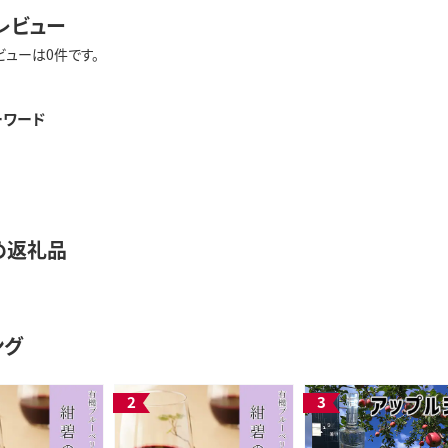
レビュー
ビューは0件です。
ーワード
め返礼品
ング