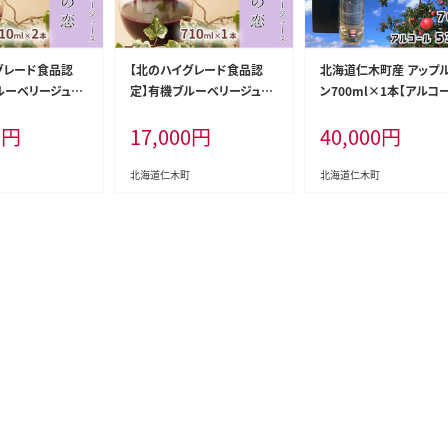
グレード食品認
【北のハイグレード食品認
北海道仁木町産 アップ
ルーベリージュー
定】有機ブルーベリージュー
ン700ml×1本【アルコ
 710ml×2本 化
ス 紺碧の恋 710ml×1本 化
53.5％】 お酒 洋酒 リキ
0
円
17,000
円
40,000
円
果汁飲料 野菜飲料
粧箱入り 果汁飲料 野菜飲料
ル アルコール [株式会
ース ブルーベリー
飲料 ジュース ブルーベリー
剣山さっぽろ地ワイン研
の [株式会社 自
果物 くだもの [株式会社 自
所]
北海道仁木町
北海道仁木町
然農園]