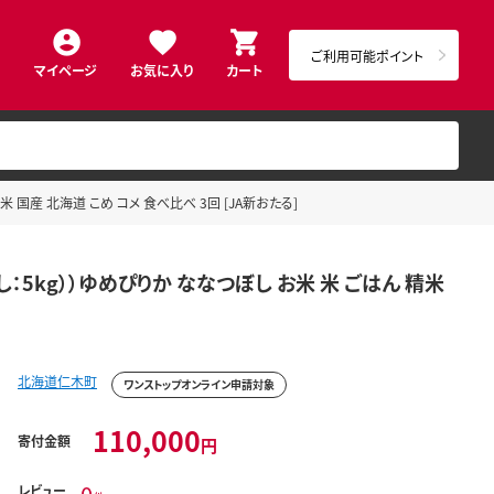
ご利用可能ポイント
マイページ
お気に入り
カート
 国産 北海道 こめ コメ 食べ比べ 3回 [JA新おたる]
：5kg））ゆめぴりか ななつぼし お米 米 ごはん 精米
北海道仁木町
ワンストップオンライン申請対象
110,000
寄付金額
円
レビュー