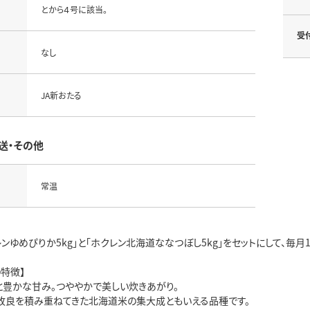
とから４号に該当。
受
なし
JA新おたる
送・その他
常温
レンゆめぴりか5kg」と「ホクレン北海道ななつぼし5kg」をセットにして、毎月
特徴】
と豊かな甘み。つややかで美しい炊きあがり。
改良を積み重ねてきた北海道米の集大成ともいえる品種です。