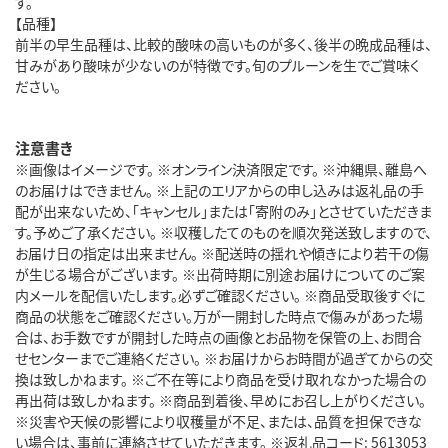
す。
【品種】
前半の早生品種は、比較的酸味の高いものが多く、後半の晩成品種は、
甘みがあり酸味が少ないのが特徴です。旬のプルーンを生でご賞味く
ださい。
注意書き
※画像はイメージです。 ※オンライン決済限定です。 ※沖縄県、離島へ
のお届けはできません。 ※上記のエリアからの申し込みは返礼品の手
配が出来ないため、「キャンセル」または「寄附のみ」とさせていただきま
す。予めご了承ください。 ※収穫したてのものを順次発送致しますので、
お届け日の指定は出来ません。 ※配送時の揺れや傾きにより若干の傷
が生じる場合がございます。 ※出荷時期に別途お届けについてのご案
内メールを配信いたします。必ずご確認ください。 ※商品受取後すぐに
商品の状態をご確認ください。万が一開封した時点で傷みがあった場
合は、お手数ですが開封した時点の画像とお品物を保管の上、お問合
せセンターまでご連絡ください。 ※お届けからお時間が過ぎてからの交
換は致しかねます。 ※ご不在等により商品を受け取れなかった場合の
再出荷は致しかねます。 ※商品到着後、早めにお召し上がりください。
※災害や天候の影響により収穫量が不足、または、品質を担保できな
い場合は、事前に連絡させていただきます。 ※返礼品コード: 5613053