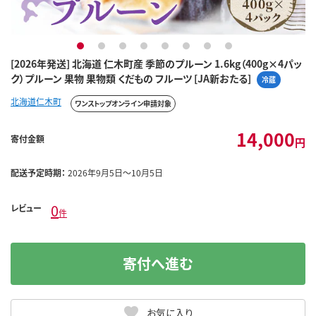
1
2
3
4
5
6
7
8
[2026年発送] 北海道 仁木町産 季節のプルーン 1.6kg（400g×4パッ
ク）プルーン 果物 果物類 くだもの フルーツ [JA新おたる]
冷蔵
北海道仁木町
ワンストップオンライン申請対象
14,000
寄付金額
円
配送予定時期：
2026年9月5日～10月5日
0
レビュー
件
寄付へ進む
お気に入り