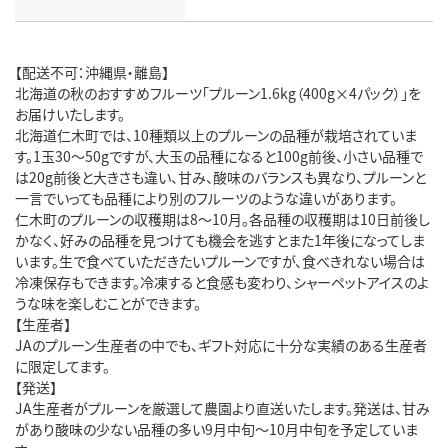
【配送不可：沖縄県・離島】
北海道の秋のおすすめフルーツ「プルーン1.6kg（400g×4パック）」を
お届けいたします。
北海道仁木町では、10種類以上のプルーンの品種が栽培されていま
す。1玉30～50gですが、大玉の品種になると100g前後、小さい品種で
は20g前後と大きさも違い、甘み、酸味のバランスも異なり、プルーンと
一言でいっても品種により別のフルーツのような違いがあります。
仁木町のプルーンの収穫期は8～10月。各品種の収穫期は10日前後し
かなく、好みの品種を見つけても機会を逃すとまた1年後になってしま
います。生で食べていただきたいプルーンですが、食べきれない場合は
冷凍保存もできます。冷凍すると食感も変わり、シャーペットアイスのよ
うな味を楽しむことができます。
【生産者】
JAのプルーン生産者の中でも、ギフト対応に十分な実績のある生産者
に限定してます。
【発送】
JA生産者がプルーンを厳選して農園より直送いたします。発送は、甘み
があり酸味の少ない品種の多い9月中旬～10月中旬を予定していま