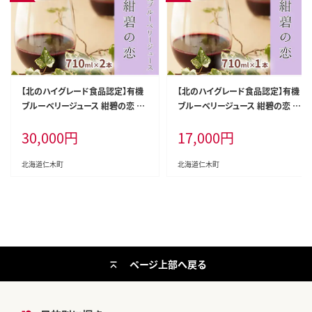
【北のハイグレード食品認定】有機
【北のハイグレード食品認定】有機
ブルーベリージュース 紺碧の恋 71
ブルーベリージュース 紺碧の恋 71
0ml×2本 化粧箱入り 果汁飲料 野
0ml×1本 化粧箱入り 果汁飲料 野
30,000
円
17,000
円
菜飲料 飲料 ジュース ブルーベリ
菜飲料 飲料 ジュース ブルーベリ
ー 果物 くだもの [株式会社 自然農
ー 果物 くだもの [株式会社 自然農
園]
園]
北海道仁木町
北海道仁木町
ページ上部へ戻る