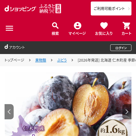
ご利用可能ポイント
検索
マイページ
お気に入り
カート
アカウント
ログイン
トップページ
果物類
ぶどう
[2026年発送] 北海道 仁木町産 季節