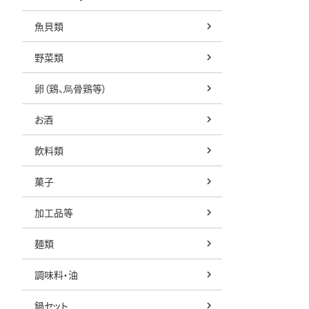
魚貝類
野菜類
卵（鶏、烏骨鶏等）
お酒
飲料類
菓子
加工品等
麺類
調味料・油
鍋セット