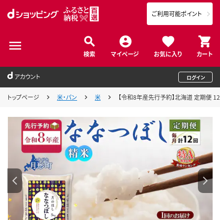
ご利用可能ポイント
検索
マイページ
お気に入り
カート
アカウント
ログイン
トップページ
米・パン
米
【令和8年産先行予約】北海道 定期便 12ヵ