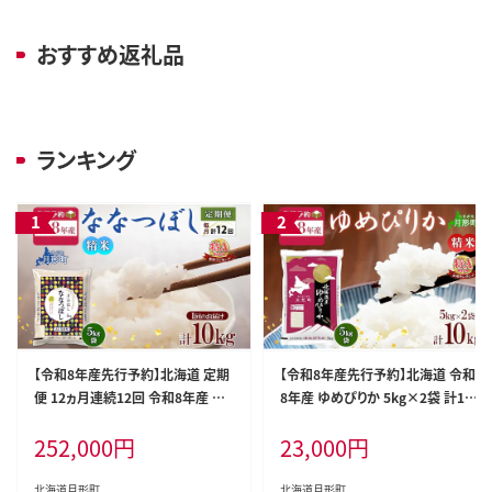
おすすめ返礼品
ランキング
【令和8年産先行予約】北海道 定期
【令和8年産先行予約】北海道 令和
便 12ヵ月連続12回 令和8年産 な
8年産 ゆめぴりか 5kg×2袋 計10k
なつぼし 5kg×2袋 特A 精米 米 白
g 特A 精米 米 白米 ご飯 お米 ごは
252,000
円
23,000
円
米 ご飯 お米 ごはん 国産 北海道産
ん 国産 ブランド米 肉料理 ギフト
ブランド米 おにぎり ふっくら 常温
常温 お取り寄せ 産地直送 送料無
お取り寄せ 産地直送 R8年産
料
北海道月形町
北海道月形町