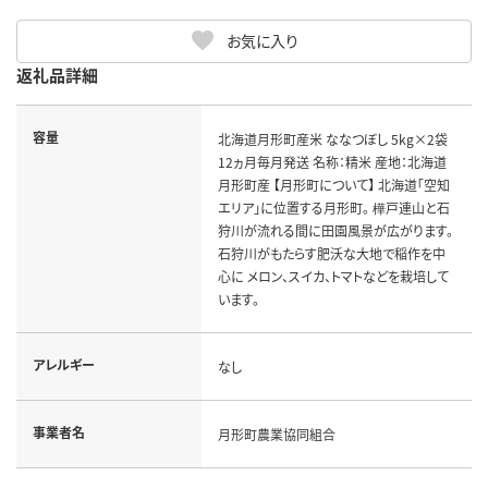
お気に入り
返礼品詳細
容量
北海道月形町産米 ななつぼし 5kg×2袋
12ヵ月毎月発送 名称：精米 産地：北海道
月形町産 【月形町について】 北海道「空知
エリア」に位置する月形町。 樺戸連山と石
狩川が流れる間に田園風景が広がります。
石狩川がもたらす肥沃な大地で稲作を中
心に メロン、スイカ、トマトなどを栽培して
います。
アレルギー
なし
事業者名
月形町農業協同組合