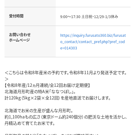
受付時間
9:00～17:30 土日祝・12/29-1/3休み
お問い合わせ
https://inquiry.furusato360.biz/furusat
ホームページ
o_contact/contact_pref.php?pref_cod
e=014303
＜こちらは令和8年産米の予約です。令和8年11月より発送予定です。
＞
【令和8年産/12ヵ月連続/全12回お届け定期便】
北海道月形町産の特A米「ななつぼし」。
計120kg（5kg×2袋×全12回）を産地直送でお届けします。
北海道でお米の生産が盛んな月形町。
約1,100haもの広さ（東京ドーム約240個分）の肥沃な土地を活かし、
丹精込めて育てたお米です。