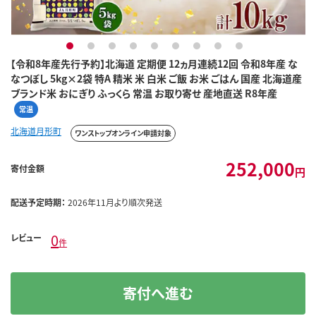
1
2
3
4
5
6
7
8
9
【令和8年産先行予約】北海道 定期便 12ヵ月連続12回 令和8年産 な
なつぼし 5kg×2袋 特A 精米 米 白米 ご飯 お米 ごはん 国産 北海道産
ブランド米 おにぎり ふっくら 常温 お取り寄せ 産地直送 R8年産
常温
北海道月形町
ワンストップオンライン申請対象
252,000
寄付金額
円
配送予定時期：
2026年11月より順次発送
0
レビュー
件
寄付へ進む