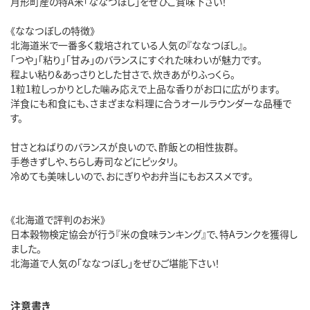
月形町産の特A米「ななつぼし」をぜひご賞味下さい！
《ななつぼしの特徴》
北海道米で一番多く栽培されている人気の『ななつぼし』。
「つや」「粘り」「甘み」のバランスにすぐれた味わいが魅力です。
程よい粘り&あっさりとした甘さで、炊きあがりふっくら。
1粒1粒しっかりとした噛み応えで上品な香りがお口に広がります。
洋食にも和食にも、さまざまな料理に合うオールラウンダーな品種で
す。
甘さとねばりのバランスが良いので、酢飯との相性抜群。
手巻きずしや、ちらし寿司などにピッタリ。
冷めても美味しいので、おにぎりやお弁当にもおススメです。
《北海道で評判のお米》
日本穀物検定協会が行う『米の食味ランキング』で、特Aランクを獲得し
ました。
北海道で人気の「ななつぼし」をぜひご堪能下さい！
注意書き