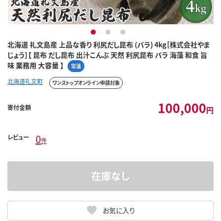
1
2
3
北海道 礼文島産 上品な香り 利尻だし昆布 (バラ) 4kg［株式会社やま
じょう］【 昆布 だし昆布 出汁こんぶ 天然 利尻昆布 バラ 海藻 和食 旨
味 業務用 大容量 】
常温
北海道礼文町
ワンストップオンライン申請対象
100,000
寄付金額
円
0
レビュー
件
在庫なし
お気に入り