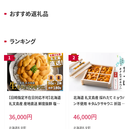
おすすめ返礼品
ランキング
【日時指定不在日対応不可】北海道
北海道 礼文島産 採れたて ミョウバ
礼文島産 産地直送 鮮度抜群 塩水
ン不使用 キタムラサキウニ 折詰 2
生キタムラサキウニ 180g（90g×2
00g×1箱［株式会社やまじょう］【 う
36,000
円
46,000
円
パック）
に ウニ 雲丹 生うに 折うに ムラサ
キウニ 海鮮 うに丼 濃厚 甘み 贈答
ギフト 】
北海道礼文町
北海道礼文町