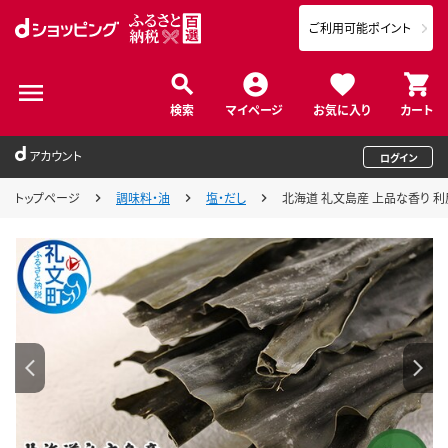
ご利用可能ポイント
検索
マイページ
お気に入り
カート
アカウント
ログイン
トップページ
調味料・油
塩・だし
北海道 礼文島産 上品な香り 利尻