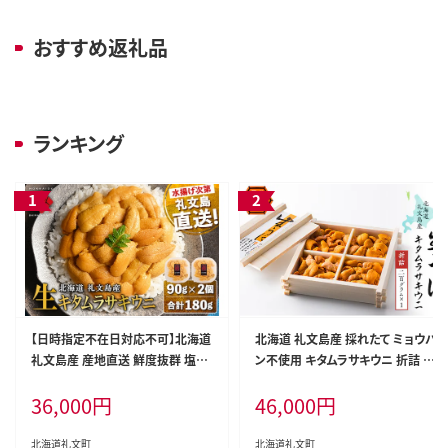
おすすめ返礼品
ランキング
【日時指定不在日対応不可】北海道
北海道 礼文島産 採れたて ミョウバ
礼文島産 産地直送 鮮度抜群 塩水
ン不使用 キタムラサキウニ 折詰 2
生キタムラサキウニ 180g（90g×2
00g×1箱［株式会社やまじょう］【 う
36,000
円
46,000
円
パック）
に ウニ 雲丹 生うに 折うに ムラサ
キウニ 海鮮 うに丼 濃厚 甘み 贈答
ギフト 】
北海道礼文町
北海道礼文町