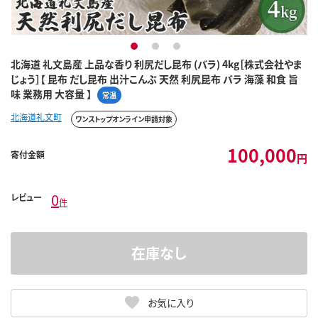
1
2
3
北海道 礼文島産 上品な香り 利尻だし昆布 (バラ) 4kg［株式会社やま
じょう］【 昆布 だし昆布 出汁こんぶ 天然 利尻昆布 バラ 海藻 和食 旨
味 業務用 大容量 】
常温
北海道礼文町
ワンストップオンライン申請対象
100,000
寄付金額
円
0
レビュー
件
在庫なし
お気に入り