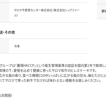
サロマ牛肥育センター株式会社（株式会社トップファー
受
ム）
送・その他
冷凍
グループは「農場HACCP」という衛生管理基準の認証を国内第1号で取得し
管理の下、愛情を込めて健康に育ったサロマ和牛のヒレステーキです。
広がる脂の香り、食べた瞬間口の中いっぱいに広がる脂の甘み、噛むたびに
れてサロマで育った和牛でなければ味わえない感動をお楽しみください。
佐呂間産）