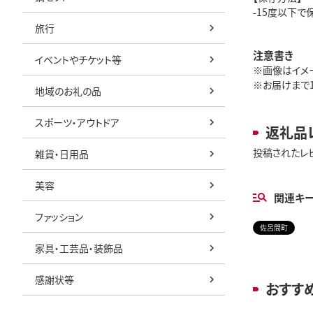
-15度以下で
旅行
注意書き
イベントやチケット等
※画像はイメ
※お届けまで
地域のお礼の品
スポーツ・アウトドア
返礼品
投稿されたレ
雑貨・日用品
美容
関連キ
ファッション
佐呂間町
家具・工芸品・装飾品
感謝状等
おすす