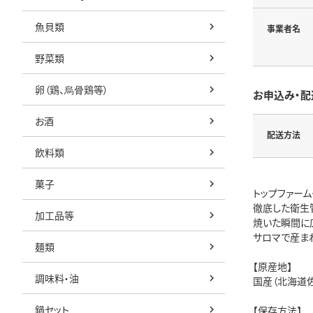
魚貝類
事業者名
野菜類
卵（鶏、烏骨鶏等）
お申込み・配
お酒
配送方法
飲料類
菓子
トップファーム
徹底した衛生
加工品等
焼いた瞬間に
サロマで産ま
麺類
【原産地】
調味料・油
国産（北海道
鍋セット
【保存方法】