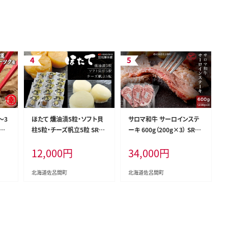
～3
ほたて 燻油漬5粒・ソフト貝
サロマ和牛 サーロインステ
 真
柱5粒・チーズ帆立5粒 SRM
ーキ 600g（200g×3） SRM
C012
D002
12,000
円
34,000
円
北海道佐呂間町
北海道佐呂間町