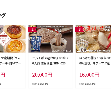
ング
ーツ定期便（バス
二八そば 2kg（200g×10） 2
ほっけの開き 10枚（200
ケーキ・白いプリ
0人前 佐呂間産 SRMI023
00g前後） オホーツク産
パイ） SRMJ052
ほっけ SRMA026
0
円
20,000
円
16,000
円
町
北海道佐呂間町
北海道佐呂間町