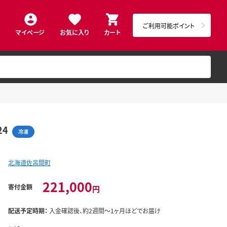
ご利用可能ポイント
マイページ
お気に入り
カート
24
冷凍
北海道佐呂間町
221,000
寄付金額
円
配送予定時期：
入金確認後、約2週間～1ヶ月ほどでお届け