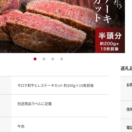
1
2
3
4
返礼
お
サロマ和牛ヒレステーキカット 約200g×15枚前後
別途商品ラベルに記載
住
牛肉
電