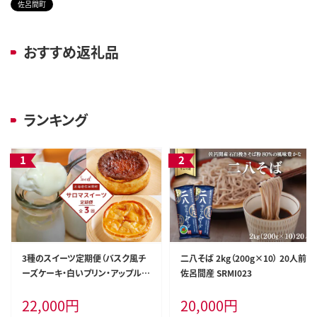
佐呂間町
おすすめ返礼品
ランキング
3種のスイーツ定期便（バスク風チ
二八そば 2kg（200g×10） 20人前
ーズケーキ・白いプリン・アップルパ
佐呂間産 SRMI023
イ） SRMJ052
22,000
円
20,000
円