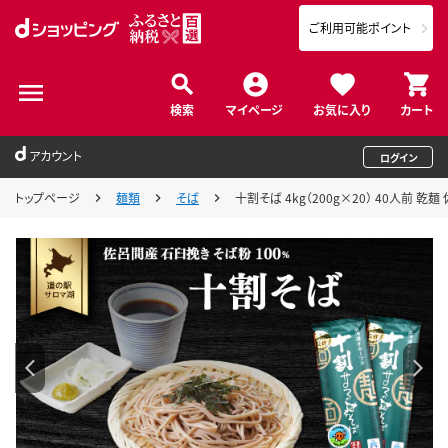
ご利用可能ポイント
検索
マイページ
お気に入り
カート
アカウント
ログイン
トップページ
麺類
そば
十割そば 4kg（200g×20） 40人前 乾麺 