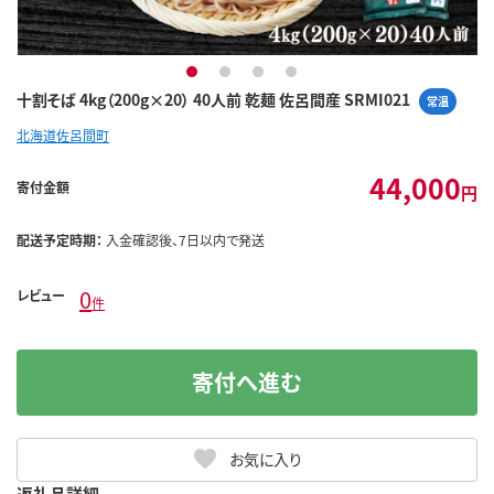
1
2
3
4
十割そば 4kg（200g×20） 40人前 乾麺 佐呂間産 SRMI021
常温
北海道佐呂間町
44,000
寄付金額
円
配送予定時期：
入金確認後、7日以内で発送
0
レビュー
件
寄付へ進む
お気に入り
返礼品詳細