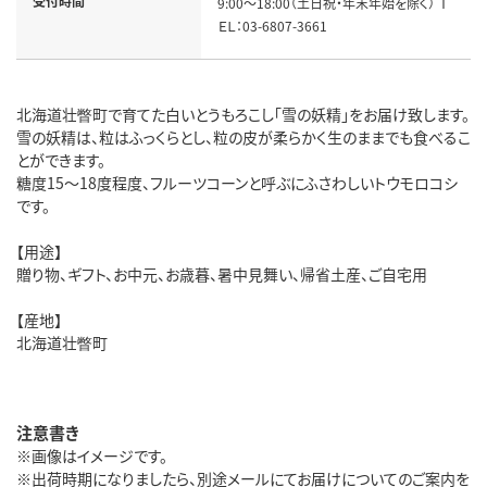
受付時間
9:00～18:00（土日祝・年末年始を除く） Ｔ
ＥＬ：03-6807-3661
北海道壮瞥町で育てた白いとうもろこし「雪の妖精」をお届け致します。
雪の妖精は、粒はふっくらとし、粒の皮が柔らかく生のままでも食べるこ
とができます。
糖度15～18度程度、フルーツコーンと呼ぶにふさわしいトウモロコシ
です。
【用途】
贈り物、ギフト、お中元、お歳暮、暑中見舞い、帰省土産、ご自宅用
【産地】
北海道壮瞥町
注意書き
※画像はイメージです。
※出荷時期になりましたら、別途メールにてお届けについてのご案内を