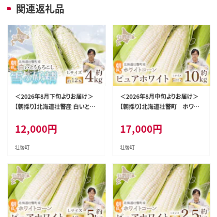
関連返礼品
＜2026年8月下旬よりお届け＞
＜2026年8月中旬よりお届け＞
【朝採り】北海道壮瞥産 白いとう
【朝採り】北海道壮瞥町 ホワイ
もろこし「雪の妖精」Lサイズ12
トコーン「ピュアホワイト」Lサイ
12,000
円
17,000
円
本(約4kg) SBTQ001
ズ以上22本（約10kg） SBTQ00
2
壮瞥町
壮瞥町