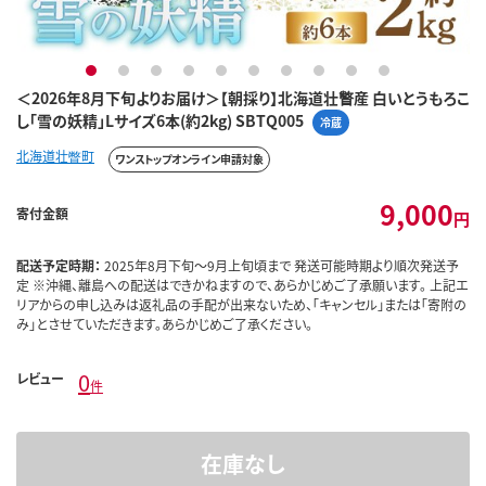
1
2
3
4
5
6
7
8
9
10
＜2026年8月下旬よりお届け＞【朝採り】北海道壮瞥産 白いとうもろこ
し「雪の妖精」Lサイズ6本(約2kg) SBTQ005
冷蔵
北海道壮瞥町
ワンストップオンライン申請対象
9,000
寄付金額
円
配送予定時期：
2025年8月下旬～9月上旬頃まで 発送可能時期より順次発送予
定 ※沖縄、離島への配送はできかねますので、あらかじめご了承願います。 上記エ
リアからの申し込みは返礼品の手配が出来ないため、「キャンセル」または「寄附の
み」とさせていただきます。あらかじめご了承ください。
0
レビュー
件
在庫なし