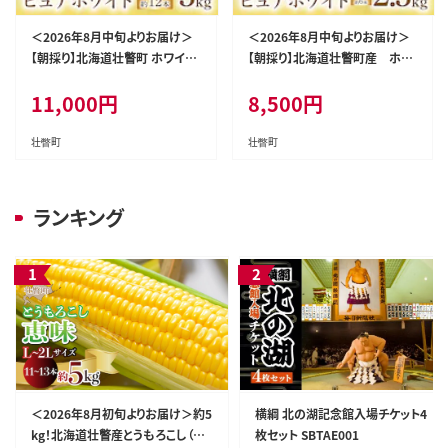
＜2026年8月中旬よりお届け＞
＜2026年8月中旬よりお届け＞
【朝採り】北海道壮瞥町 ホワイト
【朝採り】北海道壮瞥町産 ホワ
コーン「ピュアホワイト」Lサイズ
イトコーン「ピュアホワイト」Lサ
11,000
円
8,500
円
以上12本(約5kg) SBTQ003
イズ以上6本（約2.5kg） SBTQ0
04
壮瞥町
壮瞥町
ランキング
＜2026年8月初旬よりお届け＞約5
横綱 北の湖記念館入場チケット4
kg！北海道壮瞥産とうもろこし（恵
枚セット SBTAE001