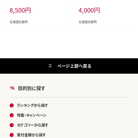
味）【Ｌ～2Lサイズ 11～13本】 SBT
8,500
円
4,000
円
P002
北海道壮瞥町
北海道壮瞥町
ページ上部へ戻る
目的別に探す
ランキングから探す
特集・キャンペーン
カテゴリーから探す
寄付金額から探す