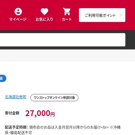
ご利用可能ポイント
マイページ
お気に入り
カート
蔵
北海道壮瞥町
ワンストップオンライン申請対象
27,000
寄付金額
円
配送予定時期：
頒布会のお品は入金月翌月以降からのお届け<br> ※沖縄
県・離島配送不可