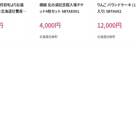
8月初旬よりお届
横綱 北の湖記念館入場チケ
りんご パウンドケーキ (1
g！北海道壮瞥産と
ット4枚セット SBTAE001
入り) SBTA002
恵味）【Ｌ～2Lサ
円
4,000
円
12,000
円
3本】 SBTP002
北海道壮瞥町
北海道壮瞥町