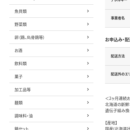
魚貝類
事業者名
野菜類
卵（鶏、烏骨鶏等）
お申込み・配
お酒
配送方法
飲料類
配送外のエ
菓子
加工品等
＜2ヶ月連続
麺類
北海道の新鮮
遺伝子組み換
調味料・油
【産地】
鍋セット
国産(北海道