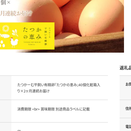
返礼
お
たつかーむ平飼い有精卵『たつかの恵み』40個化粧箱入
り×2ヶ月連続お届け
住
消費期限 <br> 賞味期限 別途商品ラベルに記載
電