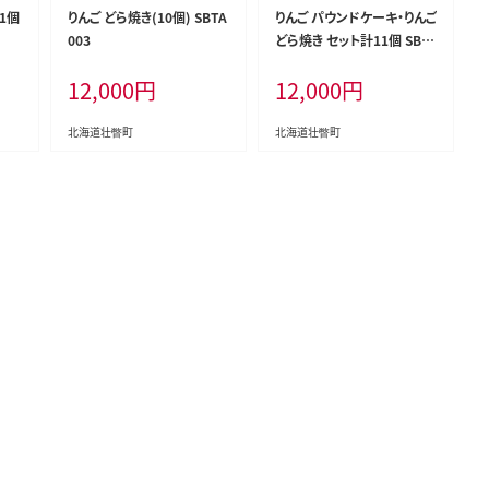
1個
りんご どら焼き(10個) SBTA
りんご パウンドケーキ・りんご
003
どら焼き セット計11個 SBT
A005
12,000
円
12,000
円
北海道壮瞥町
北海道壮瞥町