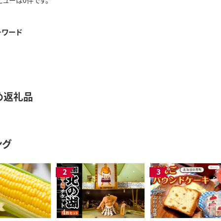
ビューは0件です。
ーワード
め返礼品
ング