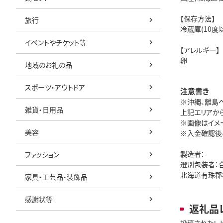
【保存方法】
旅行
冷蔵庫(10度
イベントやチケット等
【アレルギー】
卵
地域のお礼の品
スポーツ・アウトドア
注意書き
※沖縄、離島
雑貨・日用品
上記エリアか
※画像はイメ
美容
※入金確認後
製造者：-
ファッション
選別包装者：
北海道有珠郡壮
家具・工芸品・装飾品
感謝状等
返礼品