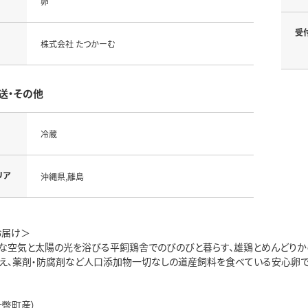
卵
受
株式会社 たつかーむ
送・その他
冷蔵
リア
沖縄県,離島
お届け＞
な空気と太陽の光を浴びる平飼鶏舎でのびのびと暮らす、雄鶏とめんどりか
え、薬剤・防腐剤など人口添加物一切なしの道産飼料を食べている安心卵で
壮瞥町産）