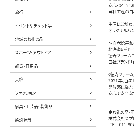
安心・安全に
自社生産の白老
旅行
生産にこだわ
イベントやチケット等
オリジナルハ
地域のお礼の品
～白老徳寿和
北海道の和牛
スポーツ・アウトドア
徳寿ファーム
自社ブランド
雑貨・日用品
《徳寿ファーム
美容
2021年、白
開放感に溢れ
ファッション
安心で安全な
家具・工芸品・装飾品
◆お礼の品・
株式会社スプ
感謝状等
(TEL：011-8