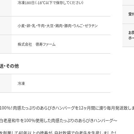
冷凍180日（-18℃以下で保存してください）
受
小麦・卵・乳・牛肉・大豆・鶏肉・豚肉・りんご・ゼラチン
お
ホ
株式会社 徳寿ファーム
送・その他
冷凍
100％！肉感たっぷりのあらびきハンバーグを12ヶ月間に渡り毎月発送致し
白老産和牛を100％使用した肉感たっぷりのあらびきハンバーグ～
を創業して40年以上の徳寿が、自社牧場で白老牛を生産しました！