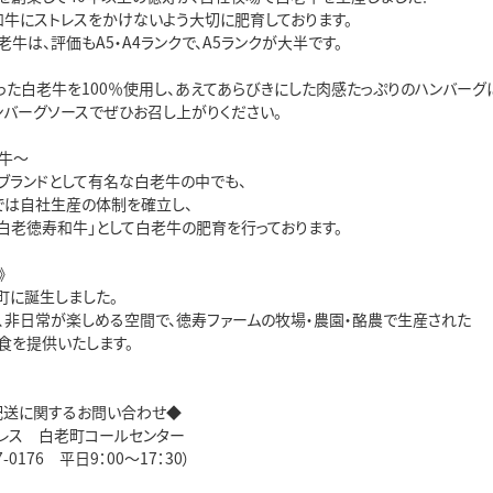
和牛にストレスをかけないよう大切に肥育しております。
牛は、評価もA5・A4ランクで、A5ランクが大半です。
った白老牛を100％使用し、あえてあらびきにした肉感たっぷりのハンバーグ
ンバーグソースでぜひお召し上がりください。
牛～
ブランドとして有名な白老牛の中でも、
では自社生産の体制を確立し、
「白老徳寿和牛」として白老牛の肥育を行っております。
》
老町に誕生しました。
、非日常が楽しめる空間で、徳寿ファームの牧場・農園・酪農で生産された
食を提供いたします。
配送に関するお問い合わせ◆
レス 白老町コールセンター
07-0176 平日9：00～17：30）