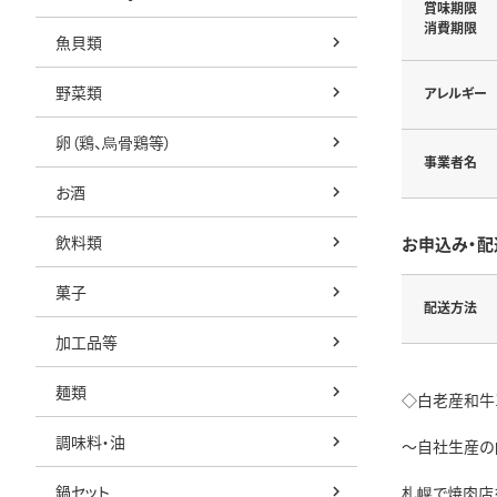
賞味期限
消費期限
魚貝類
野菜類
アレルギー
卵（鶏、烏骨鶏等）
事業者名
お酒
飲料類
お申込み・配
菓子
配送方法
加工品等
麺類
◇白老産和牛
調味料・油
～自社生産の
鍋セット
札幌で焼肉店