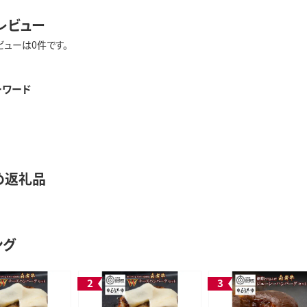
レビュー
ビューは0件です。
ーワード
め返礼品
ング