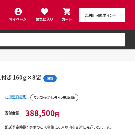
ご利用可能ポイント
マイページ
お気に入り
カート
付き 160ｇ×8袋
冷凍
北海道白老町
ワンストップオンライン申請対象
388,500
寄付金額
円
配送予定時期：
寄附のご入金後、1ヶ月以内を目途に発送いたします。