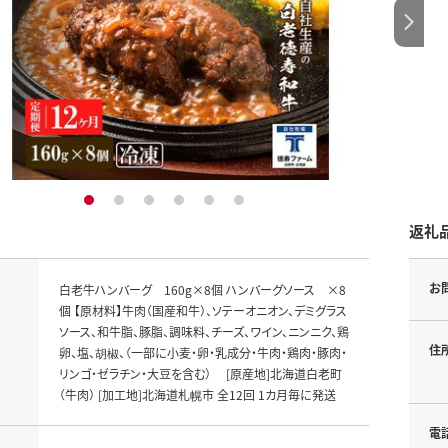
1
2
3
4
5
6
返礼
お
白老牛ハンバーグ 160g×8個 ハンバーグソース ×8
個 【原材料】牛肉（国産和牛）、ソテーオニオン、デミグラス
ソース、和牛脂、豚脂、調味料、チーズ、ワイン、ニンニク、鶏
住
卵、塩、胡椒、（一部に小麦・卵・乳成分・牛肉・鶏肉・豚肉・
リンゴ・ゼラチン・大豆を含む） [原産地]北海道白老町
（牛肉） [加工地]北海道札幌市 全12回 1カ月毎に発送
電