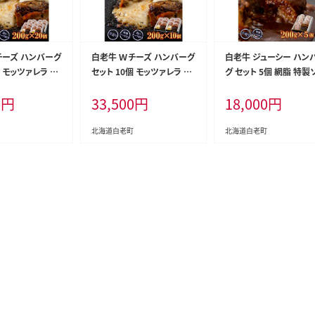
チーズ ハンバーグ
白老牛 Ｗチーズ ハンバーグ
白老牛 ジューシー ハン
個 モッツァレラ 特
セット 10個 モッツァレラ 特
グ セット 5個 網脂 特製
ベーコン 手造り
製ソース ベーコン 手造り
ス 手造り 手ごね
0
円
33,500
円
18,000
円
北海道白老町
北海道白老町