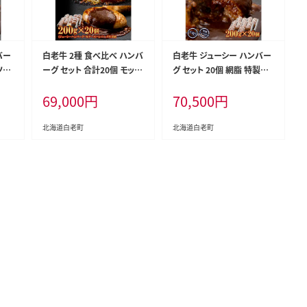
バー
白老牛 2種 食べ比べ ハンバ
白老牛 ジューシー ハンバー
ソー
ーグ セット 合計20個 モッツ
グ セット 20個 網脂 特製ソ
ァレラ ベーコン 網脂 特製ソ
ース 手造り 手ごね
69,000
円
70,500
円
ース 手造り
北海道白老町
北海道白老町