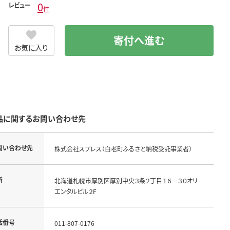
0
レビュー
件
寄付へ進む
お気に入り
品に関するお問い合わせ先
問い合わせ先
株式会社スプレス（白老町ふるさと納税受託事業者）
所
北海道札幌市厚別区厚別中央３条２丁目１６－３０オリ
エンタルビル２F
話番号
011-807-0176