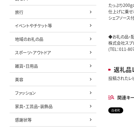
たっぷり200
仕上げに乗せ
旅行
シェフソース付
イベントやチケット等
◆お礼の品・
地域のお礼の品
株式会社スプ
(TEL：011-8
スポーツ・アウトドア
雑貨・日用品
返礼品
投稿されたレ
美容
ファッション
関連キ
家具・工芸品・装飾品
白老町
感謝状等