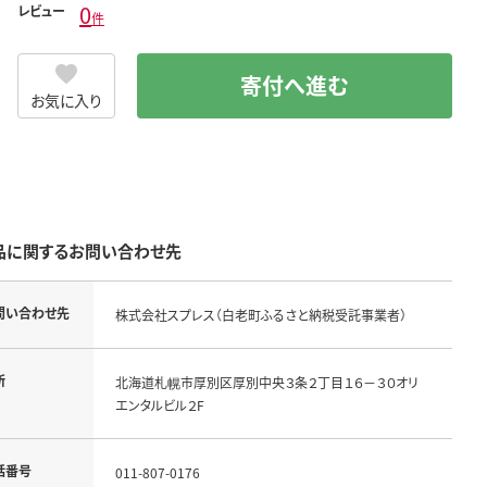
0
レビュー
件
寄付へ進む
お気に入り
品に関するお問い合わせ先
問い合わせ先
株式会社スプレス（白老町ふるさと納税受託事業者）
所
北海道札幌市厚別区厚別中央３条２丁目１６－３０オリ
エンタルビル２F
話番号
011-807-0176