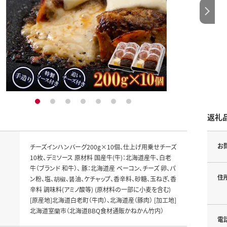
1
2
3
4
5
6
7
返礼
お
チーズインハンバーグ200g×10個、仕上げ用乗せチーズ
10枚、デミソース 原材料 国産牛(牛)：北海道産牛、白老
牛（ブランド 和牛）、 豚：北海道産 ベーコン、チーズ 卵、パ
住
ン粉、塩、胡椒、醤油、ケチャップ、香辛料、砂糖、玉ねぎ、香
辛料 調味料(アミノ酸等) (原材料の一部に小麦を含む)
[原産地]北海道白老町（牛肉）、北海道産（豚肉） [加工地]
北海道室蘭市（北海道BBQ食材通販かねかん竹内）
電