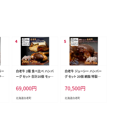
バー
白老牛 2種 食べ比べ ハンバ
白老牛 ジューシー ハンバー
ソー
ーグ セット 合計20個 モッツ
グ セット 20個 網脂 特製ソ
ァレラ ベーコン 網脂 特製ソ
ース 手造り 手ごね
69,000
円
70,500
円
ース 手造り
北海道白老町
北海道白老町