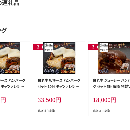
め返礼品
ング
チーズ ハンバーグ
白老牛 Ｗチーズ ハンバーグ
白老牛 ジューシー ハン
個 モッツァレラ 特
セット 10個 モッツァレラ 特
グ セット 5個 網脂 特製
ベーコン 手造り
製ソース ベーコン 手造り
ス 手造り 手ごね
0
円
33,500
円
18,000
円
北海道白老町
北海道白老町