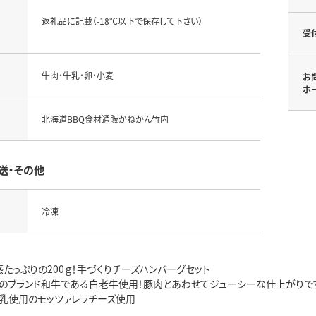
返礼品に記載（-18℃以下で保存して下さい）
受
牛肉・牛乳・卵・小麦
お
ホ
北海道BBQ食材通販かねかん竹内
送・その他
冷凍
たっぷりの200ｇ！手づくりチーズハンバーグセット
のブランド和牛である白老牛使用！豚肉とあわせてジューシーな仕上がりで
乳使用のモッツァレラチーズ使用