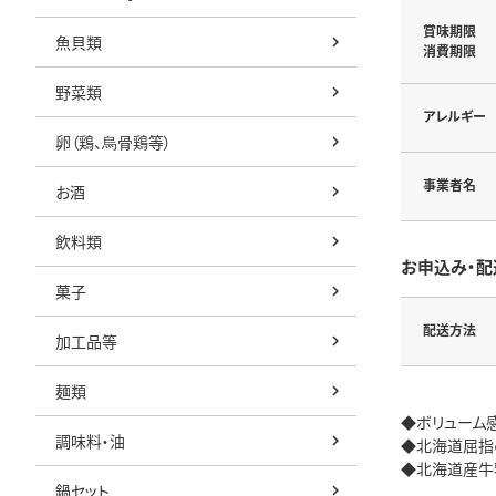
賞味期限
魚貝類
消費期限
野菜類
アレルギー
卵（鶏、烏骨鶏等）
事業者名
お酒
飲料類
お申込み・配
菓子
配送方法
加工品等
麺類
◆ボリューム感
調味料・油
◆北海道屈指
◆北海道産牛
鍋セット