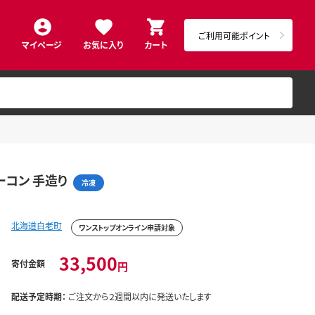
ご利用可能ポイント
マイページ
お気に入り
カート
ーコン 手造り
冷凍
北海道白老町
ワンストップオンライン申請対象
33,500
寄付金額
円
配送予定時期：
ご注文から２週間以内に発送いたします