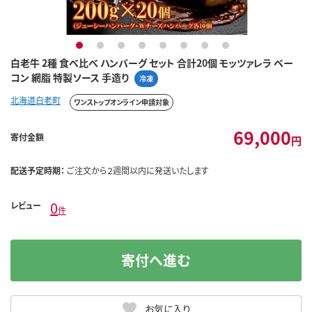
1
2
3
4
5
6
7
8
白老牛 2種 食べ比べ ハンバーグ セット 合計20個 モッツァレラ ベー
コン 網脂 特製ソース 手造り
冷凍
北海道白老町
ワンストップオンライン申請対象
69,000
寄付金額
円
配送予定時期：
ご注文から２週間以内に発送いたします
0
レビュー
件
寄付へ進む
お気に入り