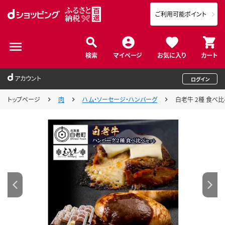
ご利用可能ポイント
検索
マイページ
お気に入り
カート
アカウント
ログイン
トップページ
肉
ハム・ソーセージ・ハンバーグ
白老牛 2種 食べ比