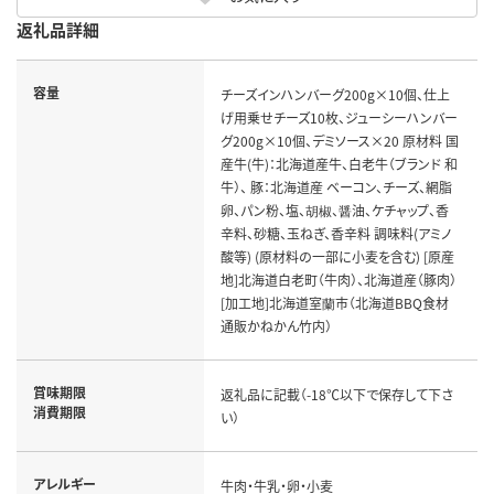
返礼品詳細
容量
チーズインハンバーグ200g×10個、仕上
げ用乗せチーズ10枚、ジューシーハンバー
グ200g×10個、デミソース×20 原材料 国
産牛(牛)：北海道産牛、白老牛（ブランド 和
牛）、 豚：北海道産 ベーコン、チーズ、網脂
卵、パン粉、塩、胡椒、醤油、ケチャップ、香
辛料、砂糖、玉ねぎ、香辛料 調味料(アミノ
酸等) (原材料の一部に小麦を含む) [原産
地]北海道白老町（牛肉）、北海道産（豚肉）
[加工地]北海道室蘭市（北海道BBQ食材
通販かねかん竹内）
賞味期限
返礼品に記載（-18℃以下で保存して下さ
消費期限
い）
アレルギー
牛肉・牛乳・卵・小麦