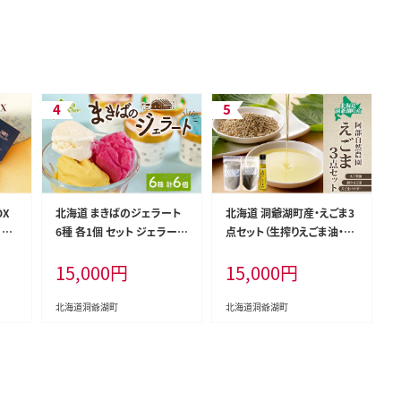
OX
北海道 まきばのジェラート
北海道 洞爺湖町産・えごま3
 ケ
6種 各1個 セット ジェラート
点セット（生搾りえごま油・エ
ジナ
ミルク 赤しそ カムイミンタ
ゴマ粒・パウダー） 食用油
15,000
円
15,000
円
贈り
ルの塩 とうもろこし かぼち
め合
ゃ 白花豆 アイスクリーム 保
料
存料不使用 シャーベット 地
北海道洞爺湖町
北海道洞爺湖町
 洞
産地消 アイス 牛乳 氷菓 牧
場 お取り寄せ グルメ お菓子