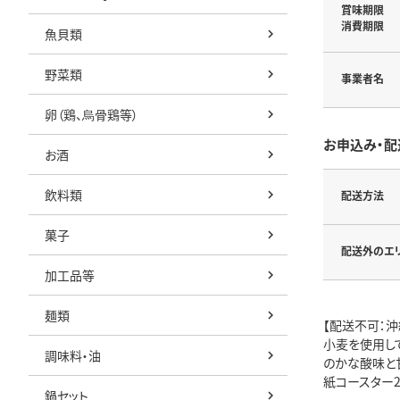
賞味期限
消費期限
魚貝類
野菜類
事業者名
卵（鶏、烏骨鶏等）
お申込み・配
お酒
飲料類
配送方法
菓子
配送外のエ
加工品等
麺類
【配送不可：沖
小麦を使用し
調味料・油
のかな酸味と
紙コースター
鍋セット