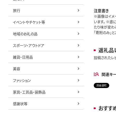
旅行
注意書き
※画像はイメ
います。 ※
イベントやチケット等
たり味が変わ
「寄附のみ」と
地域のお礼の品
スポーツ・アウトドア
返礼品
雑貨・日用品
投稿されたレ
美容
関連キ
ファッション
洞爺湖町
家具・工芸品・装飾品
感謝状等
おすす