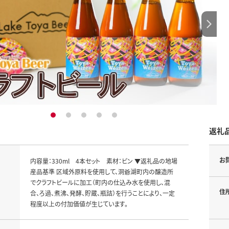
1
2
3
4
5
返礼
お
内容量：330ml 4本セット 素材：ビン ▼返礼品の地場
産品基準 区域外原料を使用して、洞爺湖町内の醸造所
でクラフトビールに加工（町内の仕込み水を使用し、混
住
合、ろ過、煮沸、発酵、貯蔵、瓶詰）を行うことにより、一定
程度以上の付加価値が生じています。