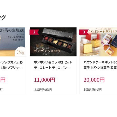
ング
ドアップカフェ 野
ボンボンショコラ 6粒 セット
パウンドケーキ ギフトB
3種（ソフリット
チョコレート チョコ ボンボ
菓子 おやつ 洋菓子 製菓
布と鰹節＋季節
ン ショコラ スイーツ 菓子
ーキ パティスリー オリ
0
円
11,000
円
20,000
円
おやつ 洋菓子 製菓 ショコラ
ル カフェ ティータイム 
ティエ オリジナル 贈り物 ギ
物 ギフト 人気 土産 詰
フト お取り寄せ 送料無料
わせ お取り寄せ 送料無
町
北海道洞爺湖町
北海道洞爺湖町
ザ・ウィンザーホテル洞爺 洞
ザ・ウィンザーホテル洞爺
爺湖
爺湖