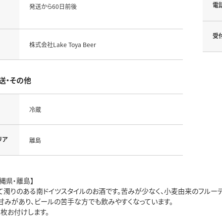
電
発送から60日前後
受
株式会社Lake Toya Beer
送・その他
冷蔵
リア
離島
縄県・離島】
て濁りのある南ドイツスタイルのお酒です。苦みが少なく、小麦由来のフルー
甘みがあり、ビールの苦手な方でも飲みやすくなっています。
2枚お付けします。