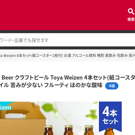
検索
ール Toya Weizen 4本セット(紙コースター2枚付) お酒 アルコール飲料 晩酌 家飲み 宅
oya Beer クラフトビール Toya Weizen 4本セット(紙
イル 苦みが少ない フルーティ ほのかな酸味
冷蔵