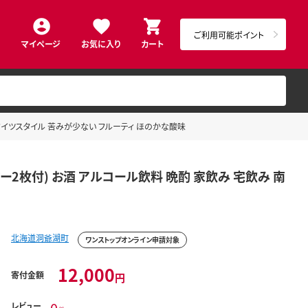
ご利用可能ポイント
マイページ
お気に入り
カート
飲み 南ドイツスタイル 苦みが少ない フルーティ ほのかな酸味
コースター2枚付) お酒 アルコール飲料 晩酌 家飲み 宅飲み 南
北海道洞爺湖町
ワンストップオンライン申請対象
12,000
寄付金額
円
レビュー