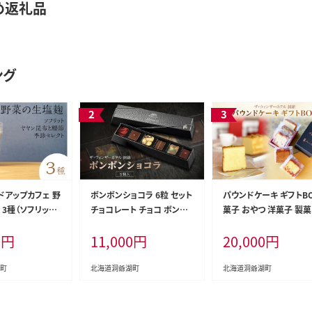
め返礼品
ング
ドアップカフェ 野
ボンボンショコラ 6粒 セット
パウンドケーキ ギフトB
3種（ソフリット
チョコレート チョコ ボンボ
菓子 おやつ 洋菓子 製菓
布と鰹節＋季節
ン ショコラ スイーツ 菓子
ーキ パティスリー オリ
0
円
11,000
円
20,000
円
おやつ 洋菓子 製菓 ショコラ
ル カフェ ティータイム 
ティエ オリジナル 贈り物 ギ
物 ギフト 人気 土産 詰
フト お取り寄せ 送料無料
わせ お取り寄せ 送料無
町
北海道洞爺湖町
北海道洞爺湖町
ザ・ウィンザーホテル洞爺 洞
ザ・ウィンザーホテル洞爺
爺湖
爺湖