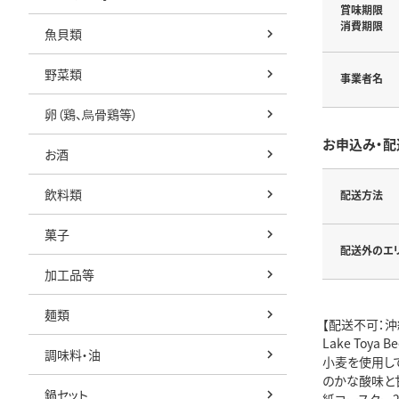
賞味期限
消費期限
魚貝類
野菜類
事業者名
卵（鶏、烏骨鶏等）
お申込み・配
お酒
飲料類
配送方法
菓子
配送外のエ
加工品等
麺類
【配送不可：沖
Lake Toya
調味料・油
小麦を使用し
のかな酸味と
鍋セット