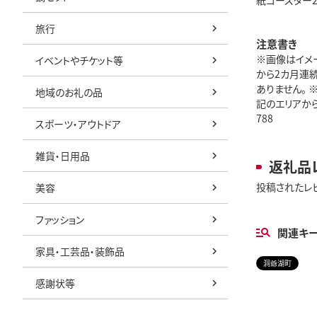
紙コースター
旅行
注意書き
※画像はイメ
イベントやチケット等
から2カ月連
ありません。
地域のお礼の品
記のエリアから
788
スポーツ・アウトドア
雑貨・日用品
返礼品
投稿されたレ
美容
ファッション
関連キ
家具・工芸品・装飾品
洞爺湖町
感謝状等