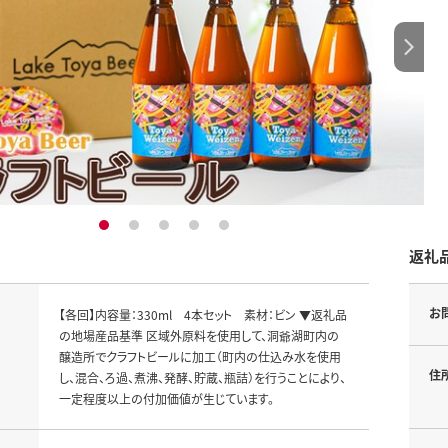
1
2
3
4
5
返礼
お
【各回】内容量：330ml 4本セット 素材：ビン ▼返礼品
の地場産品基準 区域外原料を使用して、洞爺湖町内の
醸造所でクラフトビールに加工（町内の仕込み水を使用
住
し、混合、ろ過、煮沸、発酵、貯蔵、瓶詰）を行うことにより、
一定程度以上の付加価値が生じています。