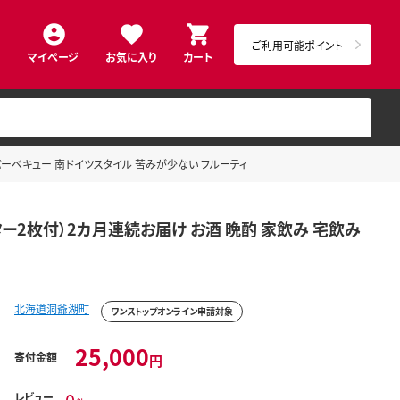
ご利用可能ポイント
マイページ
お気に入り
カート
宅飲み バーベキュー 南ドイツスタイル 苦みが少ない フルーティ
紙コースター2枚付）2カ月連続お届け お酒 晩酌 家飲み 宅飲み
北海道洞爺湖町
ワンストップオンライン申請対象
25,000
寄付金額
円
レビュー