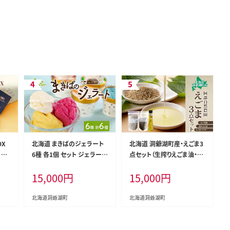
OX
北海道 まきばのジェラート
北海道 洞爺湖町産・えごま3
 ケ
6種 各1個 セット ジェラート
点セット（生搾りえごま油・エ
ジナ
ミルク 赤しそ カムイミンタ
ゴマ粒・パウダー） 食用油
15,000
円
15,000
円
贈り
ルの塩 とうもろこし かぼち
め合
ゃ 白花豆 アイスクリーム 保
料
存料不使用 シャーベット 地
北海道洞爺湖町
北海道洞爺湖町
 洞
産地消 アイス 牛乳 氷菓 牧
場 お取り寄せ グルメ お菓子