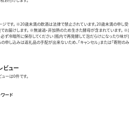
2枚お付けします。
ージです。 ※20歳未満の飲酒は法律で禁止されています。20歳未満の申し
続でお届けします。 ※無濾過・非加熱のため生きた酵母が含まれています。
 ※必ず冷暗所に保存してください（瓶内で再発酵して泡だらけになったり味が変
の申し込みは返礼品の手配が出来ないため、「キャンセル」または「寄附のみ」と
レビュー
ビューは0件です。
ーワード