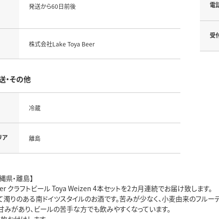
電
発送から60日前後
受
株式会社Lake Toya Beer
送・その他
冷蔵
リア
離島
縄県・離島】
 Beer クラフトビール Toya Weizen 4本セットを2カ月連続でお届け致します。
て濁りのある南ドイツスタイルのお酒です。苦みが少なく、小麦由来のフルー
甘みがあり、ビールの苦手な方でも飲みやすくなっています。